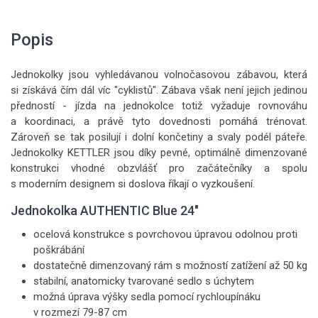
Popis
Jednokolky jsou vyhledávanou volnočasovou zábavou, která
si získává čím dál víc "cyklistů". Zábava však není jejich jedinou
předností - jízda na jednokolce totiž vyžaduje rovnováhu
a koordinaci, a právě tyto dovednosti pomáhá trénovat.
Zároveň se tak posilují i dolní končetiny a svaly podél páteře.
Jednokolky KETTLER jsou díky pevné, optimálně dimenzované
konstrukci vhodné obzvlášť pro začátečníky a spolu
s moderním designem si doslova říkají o vyzkoušení.
Jednokolka AUTHENTIC Blue 24"
ocelová konstrukce s povrchovou úpravou odolnou proti
poškrábání
dostatečně dimenzovaný rám s možností zatížení až 50 kg
stabilní, anatomicky tvarované sedlo s úchytem
možná úprava výšky sedla pomocí rychloupínáku
v rozmezí 79-87 cm