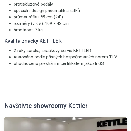
protiskluzové pedály
speciální design pneumatik a ráfků
průměr ráfku: 59 cm (24")
rozměry (v × š): 109 × 42 cm
hmotnost: 7 kg
Kvalita značky KETTLER
2 roky záruka, značkový servis KETTLER
testováno podle přísných bezpečnostních norem TÜV
ohodnoceno prestižním certifikátem jakosti GS
Navštivte showroomy Kettler