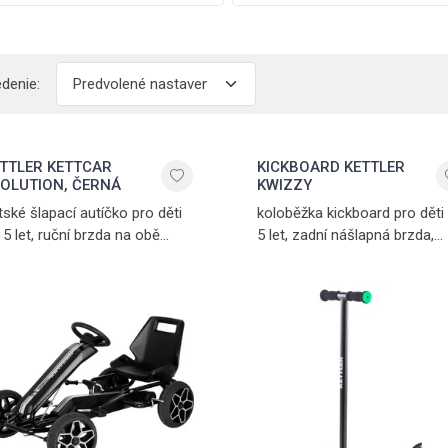
edenie:
TTLER KETTCAR
KICKBOARD KETTLER
OLUTION, ČERNÁ
KWIZZY
tské šlapací autíčko pro děti
koloběžka kickboard pro děti
 5 let, ruční brzda na obě
5 let, zadní nášlapná brzda,
dní kola, 11" kolečka s ložisky,
sklopné rukojeti, madlo
lnoběh, nastavitelné sedadlo,
pro snadnou přepravu,
x. nosnost 60 kg, hmotnost
hmotnost 2,5 kg, nosnost 50
 kg, černá