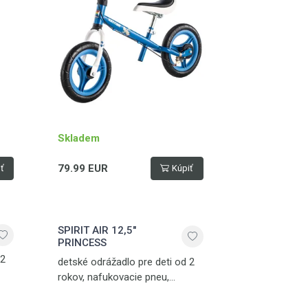
Skladem
79.99 EUR
ť
Kúpiť
SPIRIT AIR 12,5"
PRINCESS
 2
detské odrážadlo pre deti od 2
rokov, nafukovacie pneu,
výškovo nastaviteľné sedlo,
 50
ručná brzda, stojan, nosnosť 50