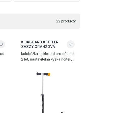
22 produkty
KICKBOARD KETTLER
ZAZZY ORANŽOVÁ
 od
koloběžka kickboard pro děti od
2 let, nastavitelná výška řídítek,
zadní nášlapná brzda, snadná
přeprava, hmotnost 2,5 kg,
 kg
nosnost 50 kg