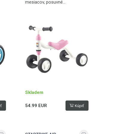
mesiacov, posuvné
sedadlo, nosnosť 25 kg
Skladem
54.99 EUR
ť
Kúpiť