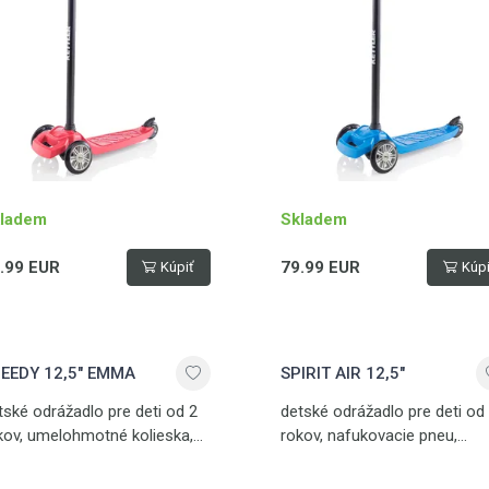
ladem
Skladem
.99 EUR
79.99 EUR
Kúpiť
Kúpi
EEDY 12,5" EMMA
SPIRIT AIR 12,5"
tské odrážadlo pre deti od 2
detské odrážadlo pre deti od
kov, umelohmotné kolieska,
rokov, nafukovacie pneu,
škovo nastaviteľné sedlo,
výškovo nastaviteľné sedlo,
čná brzda, nosnosť 50 kg
ručná brzda, stojan, nosnosť