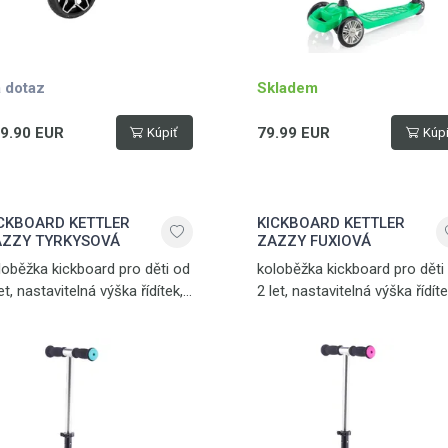
 dotaz
Skladem
9.90 EUR
79.99 EUR
Kúpiť
Kúpi
CKBOARD KETTLER
KICKBOARD KETTLER
ZZY TYRKYSOVÁ
ZAZZY FUXIOVÁ
loběžka kickboard pro děti od
koloběžka kickboard pro děti
et, nastavitelná výška řídítek,
2 let, nastavitelná výška řídíte
dní nášlapná brzda, snadná
zadní nášlapná brzda, snadn
eprava, hmotnost 2,5 kg,
přeprava, hmotnost 2,5 kg,
snost 50 kg
nosnost 50 kg