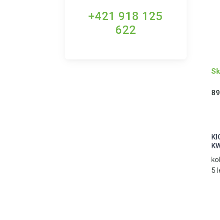
+421 918 125
622
Sk
89
KI
KW
ko
5 
sk
pr
hm