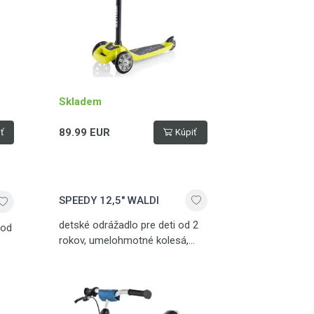
Skladem
89.99 EUR
ť
Kúpiť
SPEEDY 12,5" WALDI
detské odrážadlo pre deti od 2
 od
rokov, umelohmotné kolesá,
výškovo nastaviteľné sedlo,
ručná brzda, nosnosť 50 kg
 kg