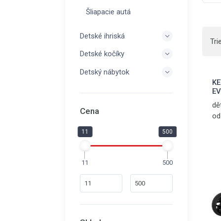
Šliapacie autá
Detské ihriská
Tri
Detské kočíky
Detský nábytok
KE
EV
dě
Cena
od
za
11
500
vo
ma
18
11
500