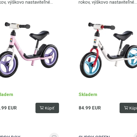
kov, výškovo nastaviteľné
rokov, výškovo nastaviteľné
dlo, umelohmotné kolesá,
sedlo, umelohmotné kolesá,
snosť 50 kg
nosnosť 50 kg
ladem
Skladem
.99 EUR
84.99 EUR
Kúpiť
Kúpi