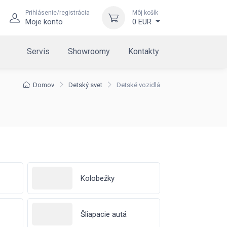
Prihlásenie/registrácia
Môj košík
Moje konto
0 EUR
Servis
Showroomy
Kontakty
Domov
Detský svet
Detské vozidlá
Kolobežky
Šliapacie autá