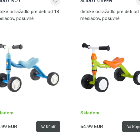
IDDY BOY
SLIDDY GREEN
tské odrážadlo pre deti od 18
detské odrážadlo pre deti od
siacov, posuvné
mesiacov, posuvné
dadlo, nosnosť 25 kg
sedadlo, nosnosť 25 kg
ladem
Skladem
.99 EUR
54.99 EUR
Kúpiť
Kúpi