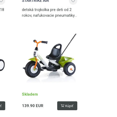
STARTRIKE AIR
 18
detská trojkolka pre deti od 2
rokov, nafukovacie pneumatiky,
ručná brzda, vodiaca tyč,
vyklápací košík, plošinka
na nohy, nosnosť až 50 kg
Skladem
139.90 EUR
ť
Kúpiť