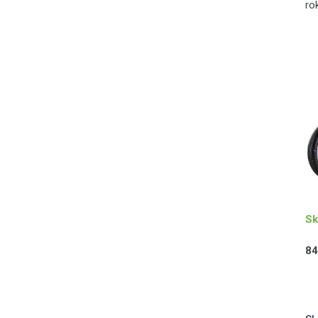
ro
se
no
Sk
84