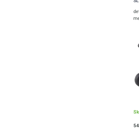
SL
de
me
se
Sk
54