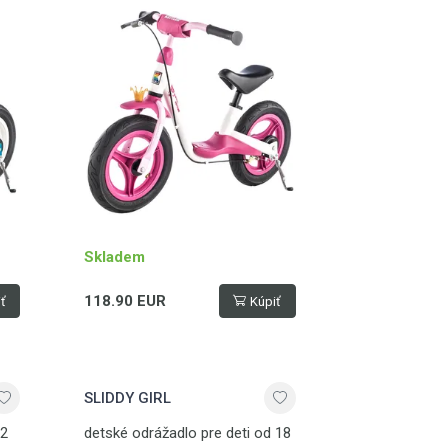
kg
Skladem
118.90 EUR
ť
Kúpiť
SLIDDY GIRL
 2
detské odrážadlo pre deti od 18