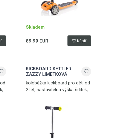
Skladem
89.99 EUR
ť
Kúpiť
KICKBOARD KETTLER
ZAZZY LIMETKOVÁ
 od
koloběžka kickboard pro děti od
k,
2 let, nastavitelná výška řídítek,
á
zadní nášlapná brzda, snadná
přeprava, hmotnost 2,5 kg,
nosnost 50 kg