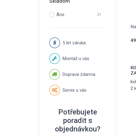
Skladom
Áno
21
Na
49
5 let záruka
Montáž u vás
KI
ZA
Doprava zdarma
ko
2 l
Servis u vás
za
př
no
Potřebujete
poradit s
objednávkou?