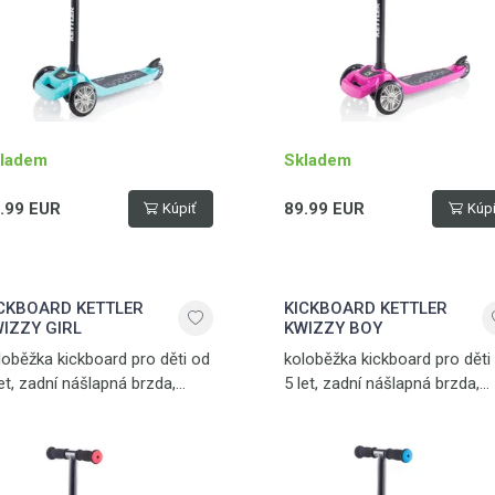
ladem
Skladem
.99 EUR
89.99 EUR
Kúpiť
Kúpi
CKBOARD KETTLER
KICKBOARD KETTLER
IZZY GIRL
KWIZZY BOY
loběžka kickboard pro děti od
koloběžka kickboard pro děti
let, zadní nášlapná brzda,
5 let, zadní nášlapná brzda,
lopné rukojeti, madlo
sklopné rukojeti, madlo
o snadnou přepravu,
pro snadnou přepravu,
otnost 2,5 kg, nosnost 50 kg
hmotnost 2,5 kg, nosnost 50