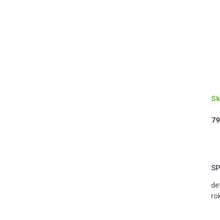
Sk
79
SP
de
ro
vý
ru