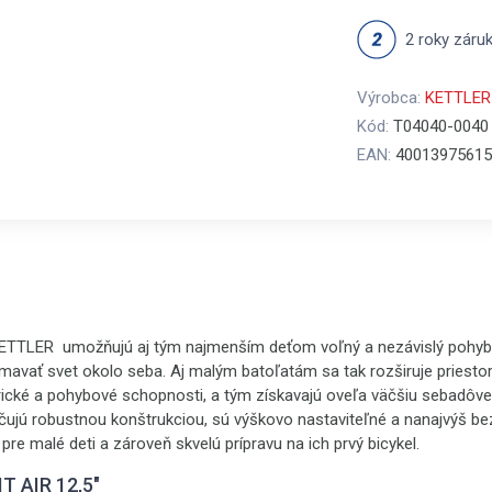
2 roky záru
Výrobca:
KETTLER
Kód:
T04040-0040
EAN:
40013975615
KETTLER umožňujú aj tým najmenším deťom voľný a nezávislý pohyb
avať svet okolo seba. Aj malým batoľatám sa tak rozširuje priestor
rické a pohybové schopnosti, a tým získavajú oveľa väčšiu sebadôve
jú robustnou konštrukciou, sú výškovo nastaviteľné a nanajvýš be
 pre malé deti a zároveň skvelú prípravu na ich prvý bicykel.
T AIR 12,5"