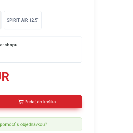
SPIRIT AIR 12,5"
 e-shopu
UR
Pridať do košíka
 pomôcť s objednávkou?