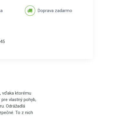
ka
Doprava zadarmo
45
, vďaka ktorému
 pre vlastný pohyb,
ru. Odrážadlá
zpečné. To z nich