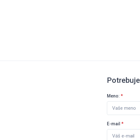
Potrebuj
Meno:
*
E-mail
*