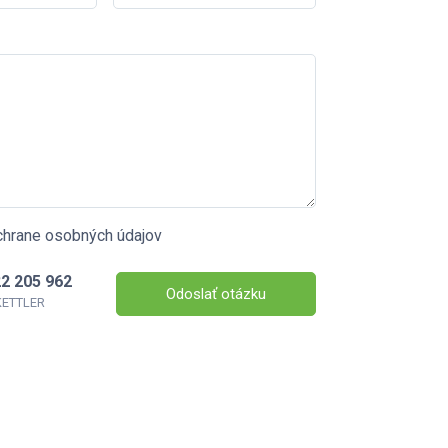
chrane osobných údajov
2 205 962
Odoslať otázku
 KETTLER