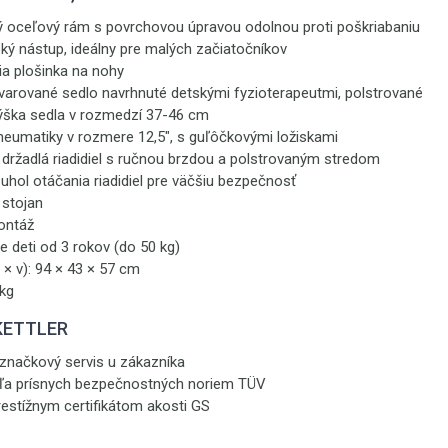
ný oceľový rám s povrchovou úpravou odolnou proti poškriabaniu
oký nástup, ideálny pre malých začiatočníkov
ia plošinka na nohy
varované sedlo navrhnuté detskými fyzioterapeutmi, polstrované
výška sedla v rozmedzí 37-46 cm
neumatiky v rozmere 12,5", s guľôčkovými ložiskami
držadlá riadidiel s ručnou brzdou a polstrovaným stredom
hol otáčania riadidiel pre väčšiu bezpečnosť
 stojan
ontáž
 deti od 3 rokov (do 50 kg)
 × v): 94 × 43 × 57 cm
 kg
 KETTLER
 značkový servis u zákazníka
ľa prísnych bezpečnostných noriem TÜV
estížnym certifikátom akosti GS