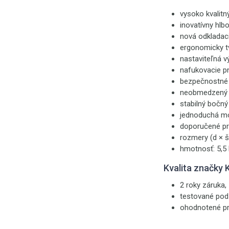
vysoko kvalit
inovatívny hlb
nová odkladac
ergonomicky t
nastaviteľná 
nafukovacie p
bezpečnostné 
neobmedzený u
stabilný bočný
jednoduchá m
doporučené pre
rozmery (d × š
hmotnosť: 5,5
Kvalita značky
2 roky záruka,
testované pod
ohodnotené pr