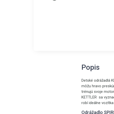
Popis
Detské odrážadlá 
môžu hravo preskúm
trénujú svoje moto
KETTLER sa vyznaču
robí ideálne vozítka
Odrážadlo SPIRI