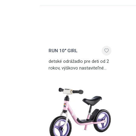
RUN 10" GIRL
detské odrážadlo pre deti od 2
rokov, výškovo nastaviteľné
sedlo, umelohmotné kolesá,
nosnosť 50 kg