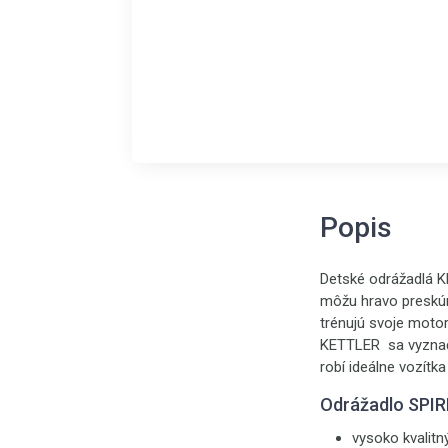
Popis
Detské odrážadlá 
môžu hravo preskúm
trénujú svoje moto
KETTLER sa vyznaču
robí ideálne vozítka
Odrážadlo SPIRI
vysoko kvalit