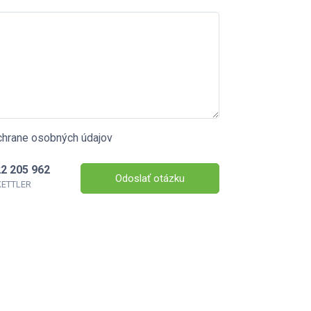
chrane osobných údajov
2 205 962
Odoslať otázku
 KETTLER