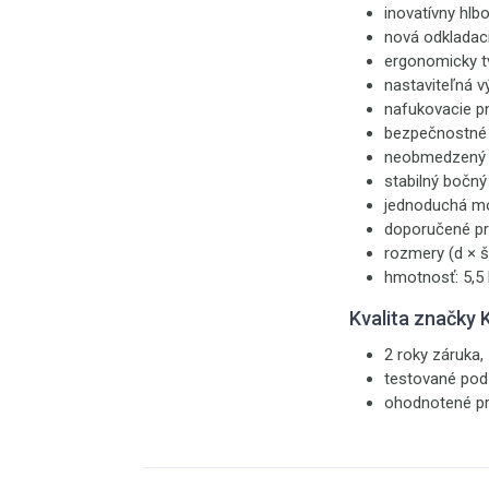
inovatívny hlb
nová odkladac
ergonomicky t
nastaviteľná 
nafukovacie p
bezpečnostné 
neobmedzený u
stabilný bočný
jednoduchá m
doporučené pre
rozmery (d × š
hmotnosť: 5,5
Kvalita značky
2 roky záruka,
testované pod
ohodnotené pr