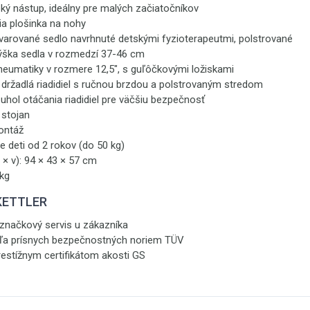
oký nástup, ideálny pre malých začiatočníkov
ia plošinka na nohy
varované sedlo navrhnuté detskými fyzioterapeutmi, polstrované
výška sedla v rozmedzí 37-46 cm
neumatiky v rozmere 12,5", s guľôčkovými ložiskami
držadlá riadidiel s ručnou brzdou a polstrovaným stredom
hol otáčania riadidiel pre väčšiu bezpečnosť
 stojan
ontáž
 deti od 2 rokov (do 50 kg)
 × v): 94 × 43 × 57 cm
 kg
 KETTLER
 značkový servis u zákazníka
ľa prísnych bezpečnostných noriem TÜV
estížnym certifikátom akosti GS