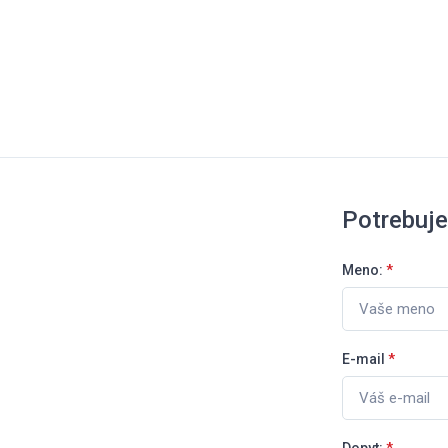
Potrebuj
Meno:
*
E-mail
*