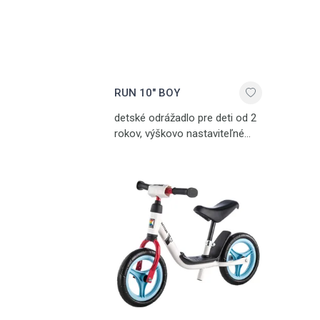
RUN 10" BOY
detské odrážadlo pre deti od 2
rokov, výškovo nastaviteľné
sedlo, umelohmotné kolesá,
nosnosť 50 kg