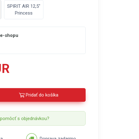
SPIRIT AIR 12,5"
Princess
 e-shopu
UR
Pridať do košíka
 pomôcť s objednávkou?
ka
Doprava zadarmo