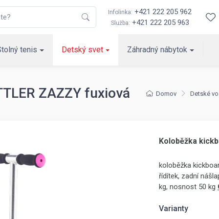
+421 222 205 962
Infolinka:
+421 222 205 963
Služba:
Stolný tenis
Detský svet
Záhradný nábytok
TTLER ZAZZY fuxiová
Domov
Detské vo
Koloběžka kick
koloběžka kickboard
řídítek, zadní náš
kg, nosnost 50 kg
Varianty