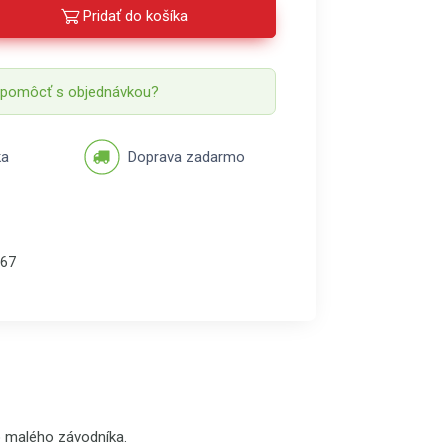
Pridať do košíka
 pomôcť s objednávkou?
ka
Doprava zadarmo
67
 malého závodníka.