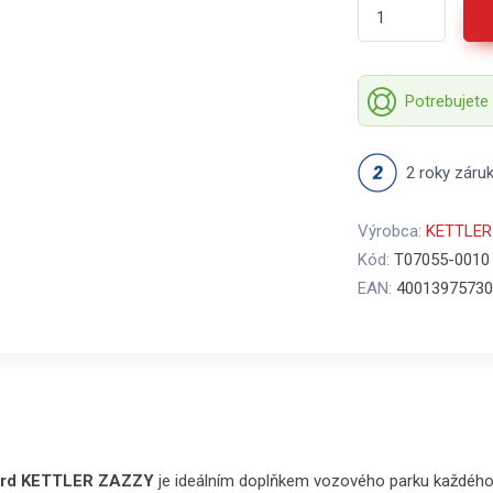
Potrebujete
2 roky záru
Výrobca:
KETTLER
Kód:
T07055-0010
EAN:
40013975730
ard KETTLER ZAZZY
je ideálním doplňkem vozového parku každého