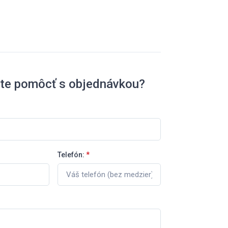
ete pomôcť s objednávkou?
Telefón:
*