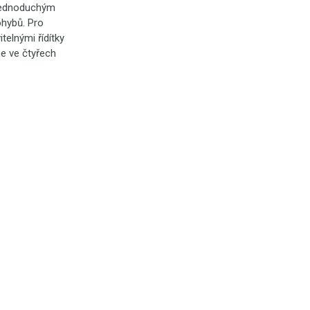
, jednoduchým
ohybů. Pro
telnými řídítky
e ve čtyřech