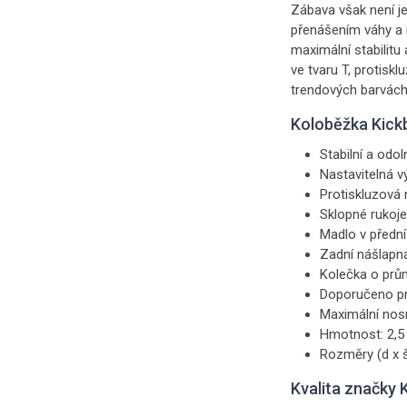
Zábava však není jed
přenášením váhy a n
maximální stabilitu
ve tvaru T, protis
trendových barvách:
Koloběžka Kic
Stabilní a odol
Nastavitelná v
Protiskluzová 
Sklopné rukoje
Madlo v přední
Zadní nášlapná
Kolečka o prům
Doporučeno pro
Maximální nosn
Hmotnost: 2,5 
Rozměry (d x š
Kvalita značky