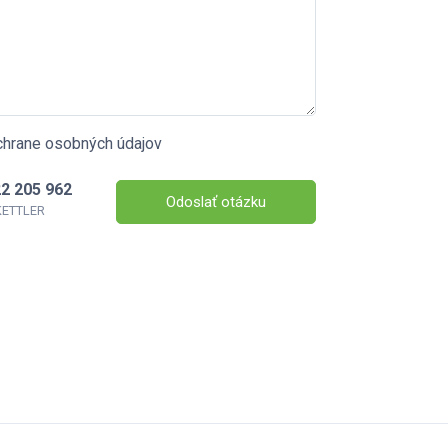
chrane osobných údajov
2 205 962
Odoslať otázku
 KETTLER