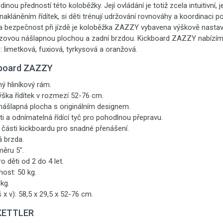
inou předností této koloběžky. Její ovládání je totiž zcela intuitivní
akláněním řídítek, si děti trénují udržování rovnováhy a koordinaci p
 a bezpečnost při jízdě je koloběžka ZAZZY vybavena výškově nastavi
kluzovou nášlapnou plochou a zadní brzdou. Kickboard ZAZZY nabízím
 limetková, fuxiová, tyrkysová a oranžová.
kboard ZAZZY
ný hliníkový rám.
ýška řídítek v rozmezí 52-76 cm.
nášlapná plocha s originálním designem.
ti a odnímatelná řídící tyč pro pohodlnou přepravu.
 části kickboardu pro snadné přenášení.
 brzda.
ěru 5".
 děti od 2 do 4 let.
ost: 50 kg.
kg.
 x v): 58,5 x 29,5 x 52-76 cm.
 KETTLER