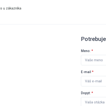
is u zákazníka
Potrebuj
Meno:
*
E-mail
*
Dopyt:
*