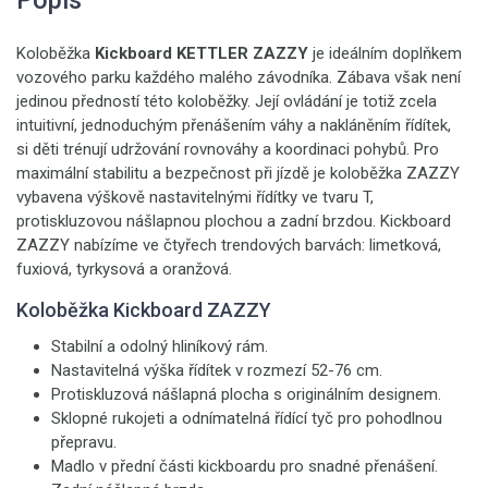
Popis
Koloběžka
Kickboard KETTLER ZAZZY
je ideálním doplňkem
vozového parku každého malého závodníka. Zábava však není
jedinou předností této koloběžky. Její ovládání je totiž zcela
intuitivní, jednoduchým přenášením váhy a nakláněním řídítek,
si děti trénují udržování rovnováhy a koordinaci pohybů. Pro
maximální stabilitu a bezpečnost při jízdě je koloběžka ZAZZY
vybavena výškově nastavitelnými řídítky ve tvaru T,
protiskluzovou nášlapnou plochou a zadní brzdou. Kickboard
ZAZZY nabízíme ve čtyřech trendových barvách: limetková,
fuxiová, tyrkysová a oranžová.
Koloběžka Kickboard ZAZZY
Stabilní a odolný hliníkový rám.
Nastavitelná výška řídítek v rozmezí 52-76 cm.
Protiskluzová nášlapná plocha s originálním designem.
Sklopné rukojeti a odnímatelná řídící tyč pro pohodlnou
přepravu.
Madlo v přední části kickboardu pro snadné přenášení.