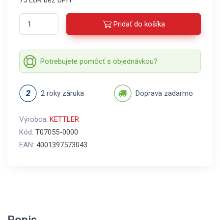
75 EUR bez DPH
Pridať do košíka
Potrebujete pomôcť s objednávkou?
2 roky záruka
Doprava zadarmo
Výrobca:
KETTLER
Kód:
T07055-0000
EAN:
4001397573043