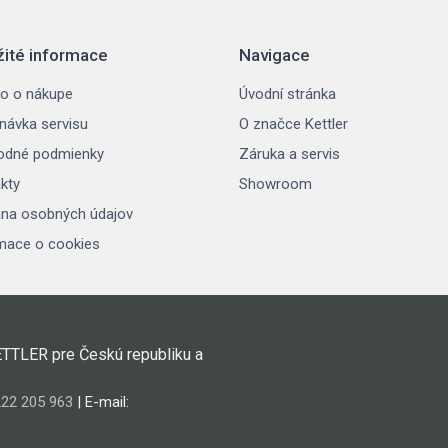
žité informace
Navigace
o o nákupe
Úvodní stránka
návka servisu
O značce Kettler
odné podmienky
Záruka a servis
kty
Showroom
na osobných údajov
mace o cookies
ETTLER pre Českú republiku a
22 205 963
| E-mail: