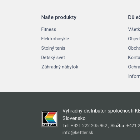
Naše produkty
Důle
Fitness
Všetk
Elektrobicykle
Objed
Stolný tenis
Obch
Detský svet
Konta
Záhradný nábytok
Ochra
Infor
Výhradný distribútor spoločnosti K
Slovensko
Tel:
+421 222 205 962
, Služba:
+421 2
info@kettler.sk