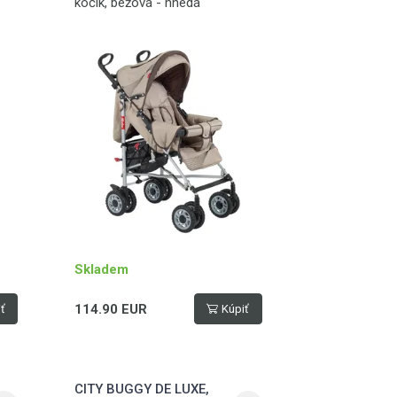
kočík, béžová - hnedá
Skladem
114.90 EUR
ť
Kúpiť
CITY BUGGY DE LUXE,