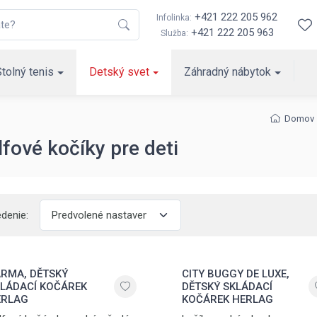
+421 222 205 962
Infolinka:
+421 222 205 963
Služba:
Stolný tenis
Detský svet
Záhradný nábytok
Domov
fové kočíky pre deti
edenie:
RMA, DĚTSKÝ
CITY BUGGY DE LUXE,
LÁDACÍ KOČÁREK
DĚTSKÝ SKLÁDACÍ
ERLAG
KOČÁREK HERLAG