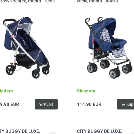
lfový kočárek, modrá - šedá
kočík, modrá - kocka
ladem
Skladem
9.90 EUR
114.90 EUR
Kúpiť
Kúpi
TY BUGGY DE LUXE,
CITY BUGGY DE LUXE,