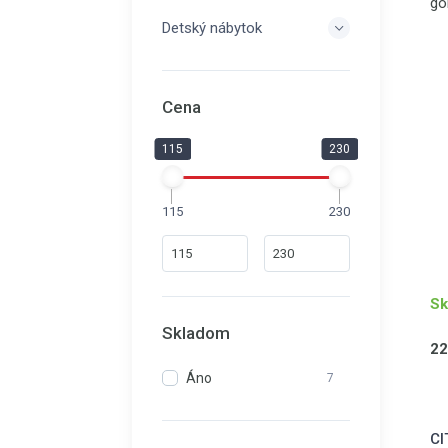
go
Detský nábytok
Cena
115
230
115
230
Sk
Skladom
22
Áno
7
CI