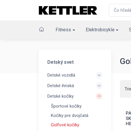
Fitness
Elektrobicykle
Gol
Detský svet
Detské vozidlá
Detské ihriská
Tri
Detské kočíky
Športové kočíky
PA
Kočíky pre dvojčatá
SK
H
Golfové kočíky