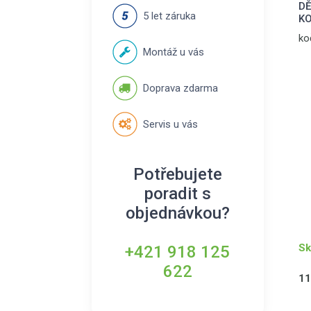
DĚ
5 let záruka
KO
ko
Montáž u vás
Doprava zdarma
Servis u vás
Potřebujete
poradit s
objednávkou?
Sk
+421 918 125
622
11