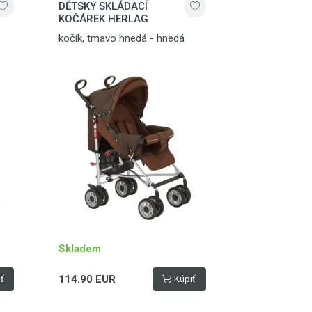
DĚTSKÝ SKLÁDACÍ
KOČÁREK HERLAG
kočík, tmavo hnedá - hnedá
Skladem
114.90 EUR
ť
Kúpiť