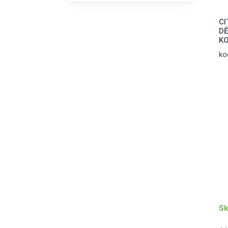
CI
DĚ
KO
ko
Sk