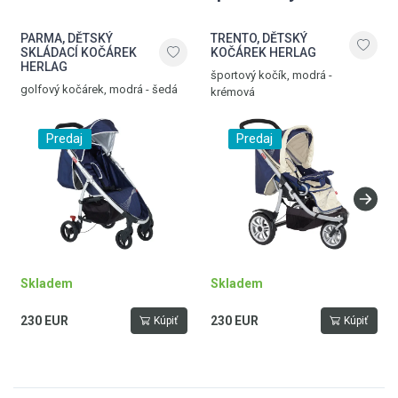
PARMA, DĚTSKÝ
TRENTO, DĚTSKÝ
SKLÁDACÍ KOČÁREK
KOČÁREK HERLAG
HERLAG
športový kočík, modrá -
golfový kočárek, modrá - šedá
krémová
Predaj
Predaj
Skladem
Skladem
230 EUR
230 EUR
Kúpiť
Kúpiť