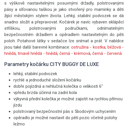
s výškově nastavitelnými posuvnými držadly, polstrovanými
pásy a síťovanou taškou je jako stvořený pro maminky a děti
žijící městským stylem života. Lehký, stabilní podvozek se dá
snadno složit a přepravovat. Kočárek je navíc vybaven sklápěcí
stříškou, polstrovanými područkami, odnímatelným
bezpečnostním držadlem a opěradlem nastavitelným do pěti
poloh. Potahové látky v sedačce lze snímat a prát. V nabídce
jsou také další barevné kombinace:
ostružina - kostka
,
béžová -
hnědá
,
tmavě hnědá - hnědá
,
černá - krémová
,
černá - červená
.
Parametry kočárku CITY BUGGY DE LUXE
lehký, stabilní podvozek
rychlé a jednoduché složení kočárku
dobře pojízdná a nehlučná kolečka o velikosti 6"
vpředu brzda účinná na zadní kola
výkyvná přední kolečka je možné zajistit na rychlou přímou
jízdu
polstrovaný bezpečnostní pás s 5bodovým uchycením
opěradlo je možné nastavit do pěti pozic včetně polohy
ležmo