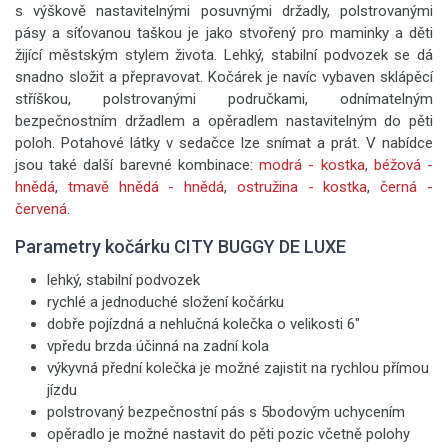
s výškově nastavitelnými posuvnými držadly, polstrovanými
pásy a síťovanou taškou je jako stvořený pro maminky a děti
žijící městským stylem života. Lehký, stabilní podvozek se dá
snadno složit a přepravovat. Kočárek je navíc vybaven sklápěcí
stříškou, polstrovanými područkami, odnímatelným
bezpečnostním držadlem a opěradlem nastavitelným do pěti
poloh. Potahové látky v sedačce lze snímat a prát. V nabídce
jsou také další barevné kombinace:
modrá - kostka
,
béžová -
hnědá
,
tmavě hnědá - hnědá
,
ostružina - kostka
,
černá -
červená
.
Parametry kočárku CITY BUGGY DE LUXE
lehký, stabilní podvozek
rychlé a jednoduché složení kočárku
dobře pojízdná a nehlučná kolečka o velikosti 6"
vpředu brzda účinná na zadní kola
výkyvná přední kolečka je možné zajistit na rychlou přímou
jízdu
polstrovaný bezpečnostní pás s 5bodovým uchycením
opěradlo je možné nastavit do pěti pozic včetně polohy