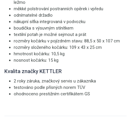
ležmo
měkké polstrování postranních opěrek i vpředu
odnímatelné držadlo
nákupní síťka integrovaná v podvozku
boudička s výsuvným stínítkem
textilní potah je možné sejmout a prát
rozměry kočárku v pojízdném stavu: 88,5 x 50 x 107 cm
rozměry složeného kočárku: 109 x 43 x 25 cm
hmotnost kočárku: 10,5 kg
nosnost kočárku: 15 kg
Kvalita značky KETTLER
2 roky záruka, značkový servis u zákazníka
testováno podle přísných norem TÜV
ohodnoceno prestižním certifikátem GS