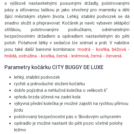
s výškově nastavitelnými posuvnými držadly, polstrovanými
pásy a síťovanou taškou je jako stvořený pro maminky a děti
žijící městským stylem života. Lehký, stabilní podvozek se dá
snadno složit a přepravovat. Kočárek je navíc vybaven sklápěcí
stříškou, polstrovanými područkami, odnímatelným
bezpečnostním držadlem a opěradlem nastavitelným do pěti
poloh. Potahové látky v sedačce lze snímat a prát. V nabídce
jsou také další barevné kombinace:
modrá - kostka
,
béžová -
hnědá
,
ostružina - kostka
,
černá - krémová
,
černá - červená
.
Parametry kočárku CITY BUGGY DE LUXE
lehký, stabilní podvozek
rychlé a jednoduché složení kočárku
dobře pojízdná a nehlučná kolečka o velikosti 6"
vpředu brzda účinná na zadní kola
výkyvná přední kolečka je možné zajistit na rychlou přímou
jízdu
polstrovaný bezpečnostní pás s 5bodovým uchycením
opěradlo je možné nastavit do pěti pozic včetně polohy
ležmo