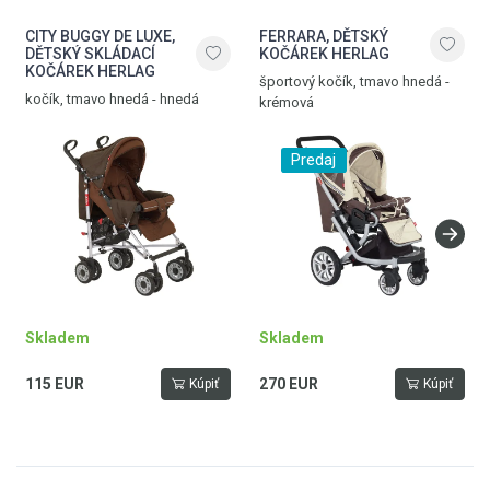
CITY BUGGY DE LUXE,
FERRARA, DĚTSKÝ
DĚTSKÝ SKLÁDACÍ
KOČÁREK HERLAG
KOČÁREK HERLAG
športový kočík, tmavo hnedá -
kočík, tmavo hnedá - hnedá
krémová
Predaj
Skladem
Skladem
115 EUR
270 EUR
Kúpiť
Kúpiť