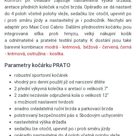
Komfort při ovládání zajišťuje nastavitelná výška držadla,
aretace předních koleček a ruční brzda. Opěradlo se dá nastavit
do 4 poloh včetně polohy vleže, sedačku lze otočit, upevnit po
i proti směru jízdy a nastavitelný je i podnožník. Nechybí ani
adaptér pro Maxi Cosi Cabrio. Dalšími přednostmi kočárku jsou
integrovaná síťka proti hmyzu, velký nákupní košík
a odnímatelné a pratelné textilní potahy. K dostání jsou také
barevné kombinace
modrá - krémová
,
béžová - červená
,
černá
- krémová
,
ostružina - kostka
.
Parametry kočárku PRATO
robustní sportovní kočárek
vhodný pro denní použití již od narození dítěte
2 přední výkyvná kolečka s aretací o velikosti 7"
2 zadní nezávisle odpružená kola o velikosti 12"
s možností nastavení tvrdosti
snadno ovladatelná ruční brzda a parkovací brzda
polstrovaný bezpečnostní pás s 5bodovým uchycením
nastavitelná výška držadla
sedačku lze otočit, upevnit po i proti směru jízdy
opěradlo nastavitelné do 4 poloh včetně polohy vleže