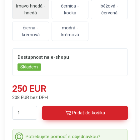
tmavo hnedá -
černica -
béžová -
hnedá
kocka
červená
čierna -
modrá -
krémová
krémová
Dostupnost na e-shopu
Skladem
250 EUR
208 EUR bez DPH
Pridať do košíka
Potrebujete pomôcť s objednávkou?