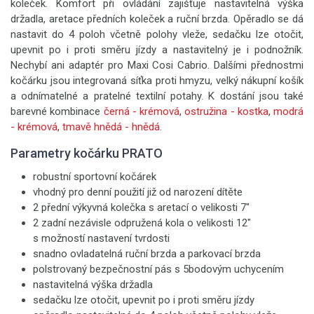
koleček. Komfort při ovládání zajišťuje nastavitelná výška
držadla, aretace předních koleček a ruční brzda. Opěradlo se dá
nastavit do 4 poloh včetně polohy vleže, sedačku lze otočit,
upevnit po i proti směru jízdy a nastavitelný je i podnožník.
Nechybí ani adaptér pro Maxi Cosi Cabrio. Dalšími přednostmi
kočárku jsou integrovaná síťka proti hmyzu, velký nákupní košík
a odnímatelné a pratelné textilní potahy. K dostání jsou také
barevné kombinace
černá - krémová
,
ostružina - kostka
,
modrá
- krémová
,
tmavě hnědá - hnědá
.
Parametry kočárku PRATO
robustní sportovní kočárek
vhodný pro denní použití již od narození dítěte
2 přední výkyvná kolečka s aretací o velikosti 7"
2 zadní nezávisle odpružená kola o velikosti 12"
s možností nastavení tvrdosti
snadno ovladatelná ruční brzda a parkovací brzda
polstrovaný bezpečnostní pás s 5bodovým uchycením
nastavitelná výška držadla
sedačku lze otočit, upevnit po i proti směru jízdy