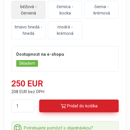
béžová -
černica -
čierna -
červená
kocka
krémová
tmavo hnedá -
modrá -
hnedá
krémová
Dostupnost na e-shopu
Skladem
250 EUR
208 EUR bez DPH
Pridať do košíka
Potrebujete pomôcť s objednávkou?