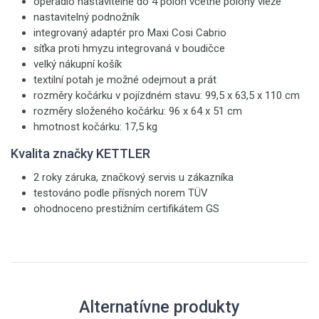
opěradlo nastavitelné do 4 poloh včetně polohy vleže
nastavitelný podnožník
integrovaný adaptér pro Maxi Cosi Cabrio
síťka proti hmyzu integrovaná v boudičce
velký nákupní košík
textilní potah je možné odejmout a prát
rozměry kočárku v pojízdném stavu: 99,5 x 63,5 x 110 cm
rozměry složeného kočárku: 96 x 64 x 51 cm
hmotnost kočárku: 17,5 kg
Kvalita značky KETTLER
2 roky záruka, značkový servis u zákazníka
testováno podle přísných norem TÜV
ohodnoceno prestižním certifikátem GS
Alternatívne produkty