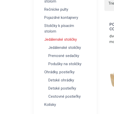
stolom
Tri
Rečnícke pulty
Pojazdné kontajnery
PO
Stoličky k písacím
C
stolom
dv
Jedálenské stoličky
mo
Jedálenské stoličky
Prenosné sedačky
Podušky na stoličky
Ohrádky, postieľky
Detské ohrádky
Detské postieľky
Cestovné postieľky
Kolísky