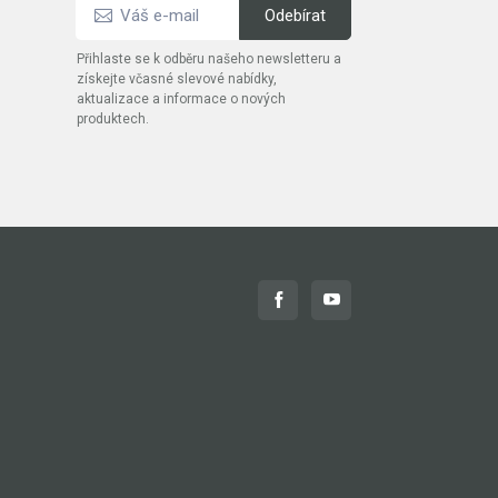
Přihlaste se k odběru našeho newsletteru a
získejte včasné slevové nabídky,
aktualizace a informace o nových
produktech.