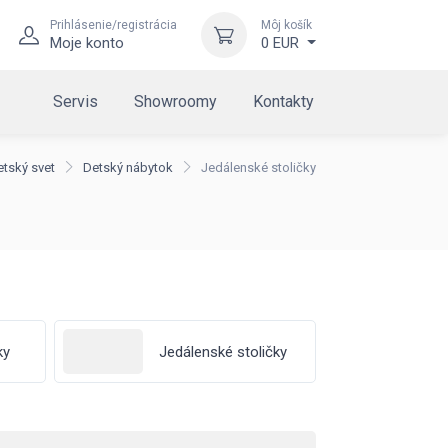
Prihlásenie/registrácia
Môj košík
Moje konto
0 EUR
Servis
Showroomy
Kontakty
etský svet
Detský nábytok
Jedálenské stoličky
ky
Jedálenské stoličky