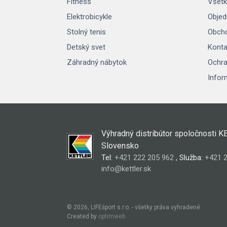
Fitness
Všetk
Elektrobicykle
Objed
Stolný tenis
Obch
Detský svet
Konta
Záhradný nábytok
Ochra
Infor
Výhradný distribútor spoločnosti K
Slovensko
Tel:
+421 222 205 962
, Služba:
+421 2
info@kettler.sk
© 2026, LIFEšport s.r.o. - všetky práva vyhradené
Created by
optimweb