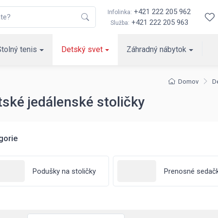
+421 222 205 962
Infolinka:
+421 222 205 963
Služba:
Stolný tenis
Detský svet
Záhradný nábytok
Domov
D
tské jedálenské stoličky
gorie
Podušky na stoličky
Prenosné sedač