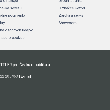
o o nákupe
Úvodní stránka
návka servisu
O značce Kettler
odné podmienky
Záruka a servis
kty
Showroom
na osobných údajov
mace o cookies
ETTLER pre Českú republiku a
22 205 963
| E-mail: