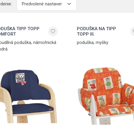
edenie:
DUŠKA TIPP TOPP
PODUŠKA NA TIPP
OMFORT
TOPP III.
oudílná poduška, námořnická
poduška, myšky
drá