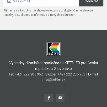
Přihlaste se k odběru našeho newsletteru a získejte včasné slevové
nabídky, aktualizace a informace o nových produktech.
Výhradný distribútor spoločnosti KETTLER pre Českú
republiku a Slovensko
Tel:
+421 222 205 962
, Služba:
+421 222 205 963
| E-mail:
info@kettler.sk