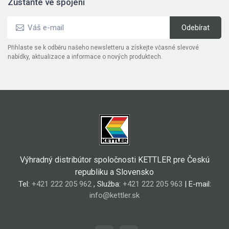
Zůstaňte ve spojení
Přihlaste se k odběru našeho newsletteru a získejte včasné slevové
nabídky, aktualizace a informace o nových produktech.
Výhradný distribútor spoločnosti KETTLER pre Českú
republiku a Slovensko
Tel:
+421 222 205 962
, Služba:
+421 222 205 963
| E-mail:
info@kettler.sk