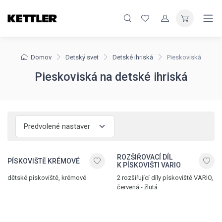
Domov
Detský svet
Detské ihriská
Pieskoviská
Pieskoviská na detské ihriská
ROZŠIŘOVACÍ DÍL
PÍSKOVIŠTĚ KRÉMOVÉ
K PÍSKOVIŠTI VARIO
dětské pískoviště, krémové
2 rozšiřující díly pískoviště VARIO,
červená - žlutá