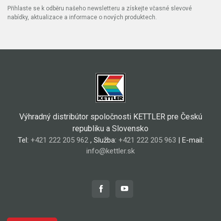
Přihlaste se k odběru našeho newsletteru a získejte včasné slevové
nabídky, aktualizace a informace o nových produktech.
Výhradný distribútor spoločnosti KETTLER pre Českú
republiku a Slovensko
Tel:
+421 222 205 962
, Služba:
+421 222 205 963
| E-mail:
info@kettler.sk