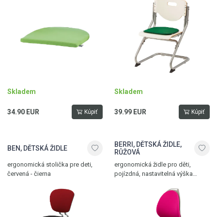
Skladem
Skladem
34.90 EUR
39.99 EUR
Kúpiť
Kúpiť
BERRI, DĚTSKÁ ŽIDLE,
BEN, DĚTSKÁ ŽIDLE
RŮŽOVÁ
ergonomická stolička pre deti,
ergonomická židle pro děti,
červená - čierna
pojízdná, nastavitelná výška
sedadla i hloubka opěradla,
růžová - černá, vyrobena
v Německu