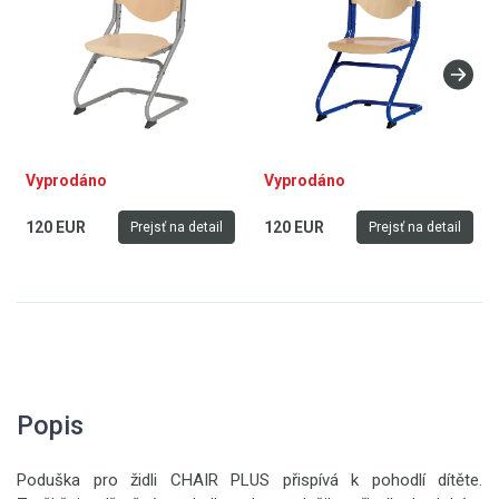
vyrobena v Německu
Vyprodáno
Vyprodáno
120 EUR
120 EUR
Prejsť na detail
Prejsť na detail
Popis
Poduška pro židli CHAIR PLUS přispívá k pohodlí dítěte.