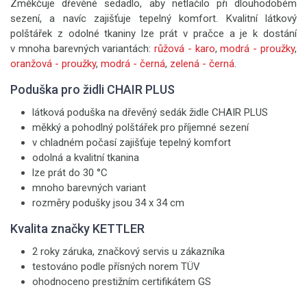
Změkčuje dřevěné sedadlo, aby netlačilo při dlouhodobém
sezení, a navíc zajišťuje tepelný komfort. Kvalitní látkový
polštářek z odolné tkaniny lze prát v pračce a je k dostání
v mnoha barevných variantách:
růžová - karo
,
modrá - proužky
,
oranžová - proužky
,
modrá - černá
,
zelená - černá
.
Poduška pro židli CHAIR PLUS
látková poduška na dřevěný sedák židle CHAIR PLUS
měkký a pohodlný polštářek pro příjemné sezení
v chladném počasí zajišťuje tepelný komfort
odolná a kvalitní tkanina
lze prát do 30 °C
mnoho barevných variant
rozměry podušky jsou 34 x 34 cm
Kvalita značky KETTLER
2 roky záruka, značkový servis u zákazníka
testováno podle přísných norem TÜV
ohodnoceno prestižním certifikátem GS