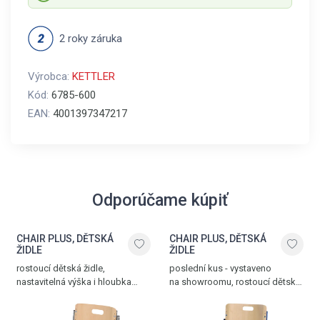
2 roky záruka
Výrobca:
KETTLER
Kód:
6785-600
EAN:
4001397347217
Odporúčame kúpiť
CHAIR PLUS, DĚTSKÁ
CHAIR PLUS, DĚTSKÁ
ŽIDLE
ŽIDLE
rostoucí dětská židle,
poslední kus - vystaveno
nastavitelná výška i hloubka
na showroomu, rostoucí dětská
sedadla, stříbrná - buk, vyrobena
židle, nastavitelná hloubka
v Německu
i výška seddadla, modrá - buk,