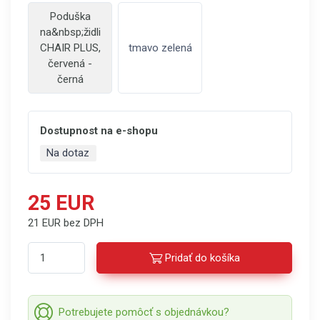
Poduška
na&nbsp;židli
CHAIR PLUS,
tmavo zelená
červená -
černá
Dostupnost na e-shopu
Na dotaz
25 EUR
21 EUR bez DPH
Pridať do košíka
Potrebujete pomôcť s objednávkou?