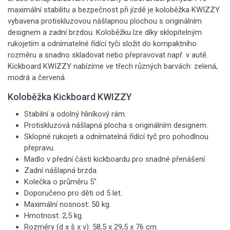
maximální stabilitu a bezpečnost při jízdě je koloběžka KWIZZY
vybavena protiskluzovou nášlapnou plochou s originálním
designem a zadní brzdou. Koloběžku lze díky sklopitelným
rukojetím a odnímatelné řídící tyči složit do kompaktního
rozměru a snadno skladovat nebo přepravovat např. v autě.
Kickboard KWIZZY nabízíme ve třech různých barvách: zelená,
modrá a červená.
Koloběžka Kickboard KWIZZY
Stabilní a odolný hliníkový rám.
Protiskluzová nášlapná plocha s originálním designem.
Sklopné rukojeti a odnímatelná řídící tyč pro pohodlnou
přepravu.
Madlo v přední části kickboardu pro snadné přenášení.
Zadní nášlapná brzda.
Kolečka o průměru 5".
Doporučeno pro děti od 5 let.
Maximální nosnost: 50 kg.
Hmotnost: 2,5 kg.
Rozměry (d x š x v): 58,5 x 29,5 x 76 cm.