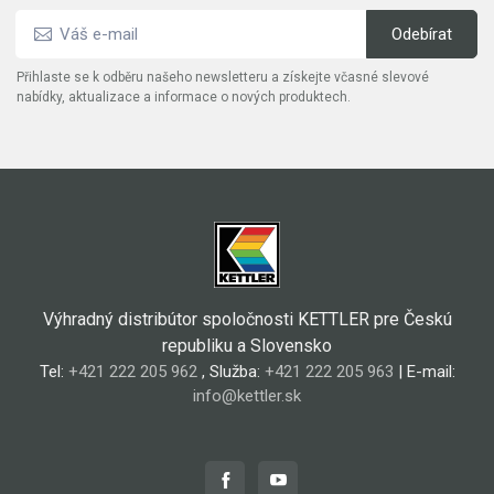
Přihlaste se k odběru našeho newsletteru a získejte včasné slevové
nabídky, aktualizace a informace o nových produktech.
Výhradný distribútor spoločnosti KETTLER pre Českú
republiku a Slovensko
Tel:
+421 222 205 962
, Služba:
+421 222 205 963
| E-mail:
info@kettler.sk