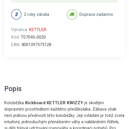
2 roky záruka
Doprava zadarmo
Výrobca:
KETTLER
Kód:
T07045-0020
EAN:
4001397573128
Popis
Koloběžka
Kickboard KETTLER KWIZZY
je skvělým
dopravním prostředkem každého předškoláka. Zábava však
není jedinou předností této koloběžky. Její ovládání je totiž zcela
intuitivní, jednoduchým přenášením váhy a nakláněním řídítek,
si děti trénují udržování rovnováhy a koordinaci pohybů. Pro