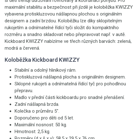
si děti trénují udržování rovnováhy a koordinaci pohybů. Pro
maximální stabilitu a bezpečnost při jízdě je koloběžka KWIZZY
vybavena protiskluzovou nášlapnou plochou s originálním
designem a zadní brzdou. Koloběžku lze díky sklopitelným
rukojetím a odnímatelné řídící tyči složit do kompaktního
rozměru a snadno skladovat nebo přepravovat např. v autě.
Kickboard KWIZZY nabízíme ve třech různých barvách: zelená,
modrá a červená.
Koloběžka Kickboard KWIZZY
Stabilní a odolný hliníkový rám.
Protiskluzová nášlapná plocha s originálním designem.
Sklopné rukojeti a odnímatelná řídící tyč pro pohodlnou
přepravu.
Madlo v přední části kickboardu pro snadné přenášení.
Zadní nášlapná brzda.
Kolečka o průměru 5".
Doporučeno pro děti od 5 let.
Maximální nosnost: 50 kg.
Hmotnost: 2,5 kg.
Rozměry (d x š x v): 58,5 x 29,5 x 76 cm.