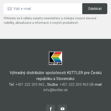
Přihlaste se k odběru našeho newsletteru a získejte včasné slevové
nabídky, aktualizace a informace o nových produktech.
Výhradný distribútor spoločnosti KETTLER pre Českú
republiku a Slovensko
Tel:
+421 222 205 962
, Služba:
+421 222 205 963
| E-mail:
info@kettler.sk