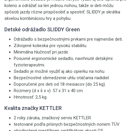
koleno a odrážať sa len jednou nohou, takže si deti môžu
spôsob jazdy rôzne prispôsobiť a spestriť. SLIDDY je skrátka
skvelou kombináciou hry a pohybu.
Detské odrážadlo SLIDDY Green
Odrážadlo s bezpečnostnými prvkami pre najmenšie deti.
Zdvojené kolieska pre vysokú stabilitu.
Minimálna hlučnosť pri jazde.
Posuvné ergonomické sedadlo, navrhnuté detskými
fyzioterapeutmi.
Sedadlo je možné využiť aj ako opierku na nohu.
Bezpečnostné obmedzenie uhlu otáčania riadidiel.
Doporučené pre deti od 18 mesiacov (do 25 kg).
Rozmery (d x š x v): 57 x 31 x 40 cm.
Hmotnosť: 2,5 kg.
Kvalita značky KETTLER
2 roky záruka, značkový servis KETTLER
testované podľa prísnych bezpečnostných noriem TÜV
ohodnotené prestížnym certifikátom akosti GS