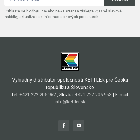
Přihlaste se k odběru našeho newsletteru a získejte včasné slevové
nabídky, aktualizace a informace o nových produktech.
Výhradný distribútor spoločnosti KETTLER pre Českú
republiku a Slovensko
Tel:
+421 222 205 962
, Služba:
+421 222 205 963
| E-mail:
info@kettler.sk