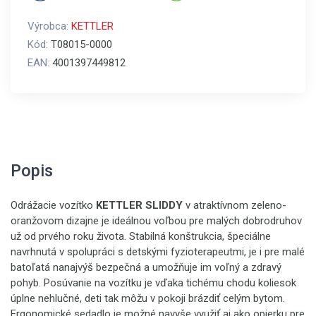
Výrobca:
KETTLER
Kód:
T08015-0000
EAN:
4001397449812
Popis
Odrážacie vozítko
KETTLER SLIDDY
v atraktívnom zeleno-
oranžovom dizajne je ideálnou voľbou pre malých dobrodruhov
už od prvého roku života. Stabilná konštrukcia, špeciálne
navrhnutá v spolupráci s detskými fyzioterapeutmi, je i pre malé
batoľatá nanajvýš bezpečná a umožňuje im voľný a zdravý
pohyb. Posúvanie na vozítku je vďaka tichému chodu koliesok
úplne nehlučné, deti tak môžu v pokoji brázdiť celým bytom.
Ergonomické sedadlo je možné navyše využiť aj ako opierku pre