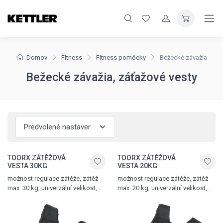
Domov
Fitness
Fitness pomôcky
Bežecké závažia
Bežecké závažia, záťažové vesty
TOORX ZÁTĚŽOVÁ
TOORX ZÁTĚŽOVÁ
VESTA 30KG
VESTA 20KG
možnost regulace zátěže, zátěž
možnost regulace zátěže, zátěž
max. 30 kg, univerzální velikost,
max. 20 kg, univerzální velikost,
pásek na suchý zip a popruh
pásek na suchý zip a popruh
s click systémem pro úpravu
s click systémem pro úpravu
velikosti vesty
velikosti vesty