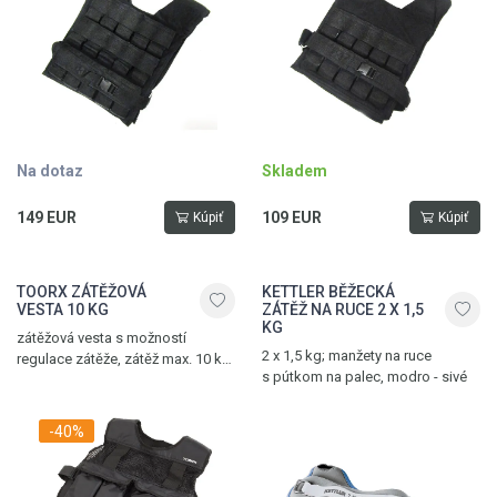
Na dotaz
Skladem
149 EUR
109 EUR
Kúpiť
Kúpiť
TOORX ZÁTĚŽOVÁ
KETTLER BĚŽECKÁ
VESTA 10 KG
ZÁTĚŽ NA RUCE 2 X 1,5
KG
zátěžová vesta s možností
2 x 1,5 kg; manžety na ruce
regulace zátěže, zátěž max. 10 kg,
s pútkom na palec, modro - sivé
univerzální velikost, pásek
na suchý zip pro úpravu velikosti
vesty
-40%