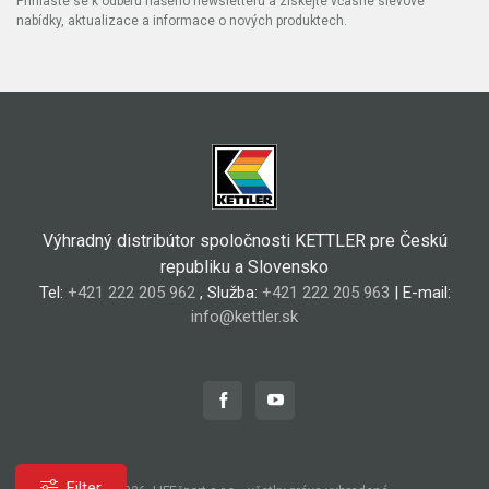
Přihlaste se k odběru našeho newsletteru a získejte včasné slevové
nabídky, aktualizace a informace o nových produktech.
Výhradný distribútor spoločnosti KETTLER pre Českú
republiku a Slovensko
Tel:
+421 222 205 962
, Služba:
+421 222 205 963
| E-mail:
info@kettler.sk
Filter