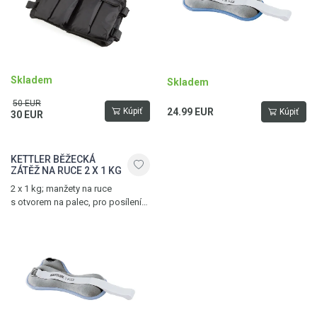
Skladem
Skladem
50 EUR
Kúpiť
24.99 EUR
Kúpiť
30 EUR
KETTLER BĚŽECKÁ
ZÁTĚŽ NA RUCE 2 X 1 KG
2 x 1 kg; manžety na ruce
s otvorem na palec, pro posílení
předloktí a horní poloviny těla,
modro - šedé