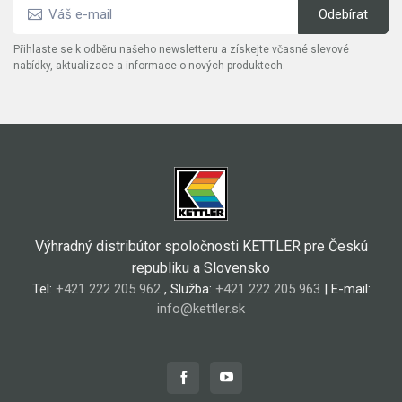
Přihlaste se k odběru našeho newsletteru a získejte včasné slevové
nabídky, aktualizace a informace o nových produktech.
Výhradný distribútor spoločnosti KETTLER pre Českú
republiku a Slovensko
Tel:
+421 222 205 962
, Služba:
+421 222 205 963
| E-mail:
info@kettler.sk