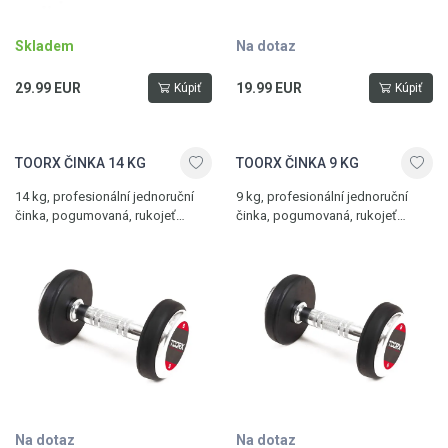
Skladem
Na dotaz
29.99 EUR
19.99 EUR
Kúpiť
Kúpiť
TOORX ČINKA 14 KG
TOORX ČINKA 9 KG
14 kg, profesionální jednoruční
9 kg, profesionální jednoruční
činka, pogumovaná, rukojeť
činka, pogumovaná, rukojeť
s protiskluzovou úpravou
s protiskluzovou úpravou
Na dotaz
Na dotaz