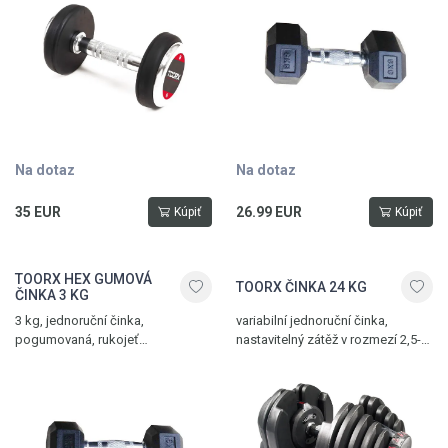
Na dotaz
Na dotaz
35 EUR
26.99 EUR
Kúpiť
Kúpiť
TOORX HEX GUMOVÁ
TOORX ČINKA 24 KG
ČINKA 3 KG
3 kg, jednoruční činka,
variabilní jednoruční činka,
pogumovaná, rukojeť
nastavitelný zátěž v rozmezí 2,5-
s protiskluzovým vroubkováním
24 kg, ergonomická rukojeť, lehce
uskladnitelné, cena za 1 ks