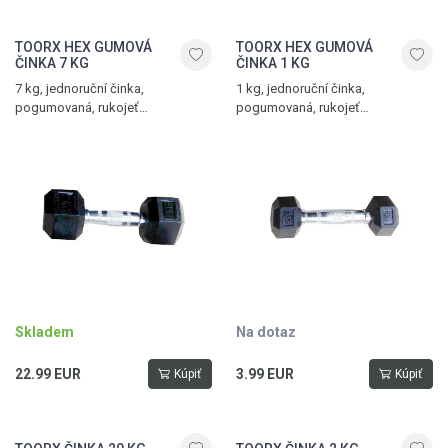
TOORX HEX GUMOVÁ
TOORX HEX GUMOVÁ
ČINKA 7 KG
ČINKA 1 KG
7 kg, jednoruční činka,
1 kg, jednoruční činka,
pogumovaná, rukojeť
pogumovaná, rukojeť
s protiskluzovým vroubkováním
s protiskluzovým vroubkováním
Skladem
Na dotaz
22.99 EUR
3.99 EUR
Kúpiť
Kúpiť