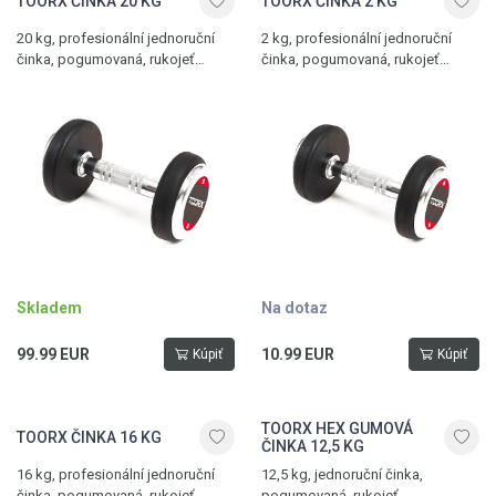
TOORX ČINKA 20 KG
TOORX ČINKA 2 KG
20 kg, profesionální jednoruční
2 kg, profesionální jednoruční
činka, pogumovaná, rukojeť
činka, pogumovaná, rukojeť
s protiskluzovou úpravou
s protiskluzovou úpravou
Skladem
Na dotaz
99.99 EUR
10.99 EUR
Kúpiť
Kúpiť
TOORX HEX GUMOVÁ
TOORX ČINKA 16 KG
ČINKA 12,5 KG
16 kg, profesionální jednoruční
12,5 kg, jednoruční činka,
činka, pogumovaná, rukojeť
pogumovaná, rukojeť