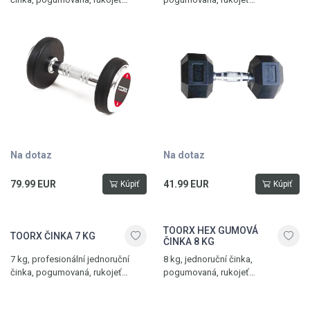
s protiskluzovou úpravou
s protiskluzovým vroubkováním
Na dotaz
Na dotaz
79.99 EUR
41.99 EUR
Kúpiť
Kúpiť
TOORX HEX GUMOVÁ
TOORX ČINKA 7 KG
ČINKA 8 KG
7 kg, profesionální jednoruční
8 kg, jednoruční činka,
činka, pogumovaná, rukojeť
pogumovaná, rukojeť
s protiskluzovou úpravou
s protiskluzovým vroubkováním