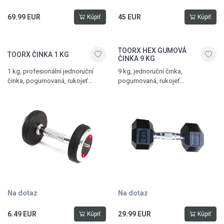
69.99 EUR
45 EUR
Kúpiť
Kúpiť
TOORX HEX GUMOVÁ
TOORX ČINKA 1 KG
ČINKA 9 KG
1 kg, profesionální jednoruční
9 kg, jednoruční činka,
činka, pogumovaná, rukojeť
pogumovaná, rukojeť
s protiskluzovou úpravou
s protiskluzovým vroubkováním
Na dotaz
Na dotaz
6.49 EUR
29.99 EUR
Kúpiť
Kúpiť