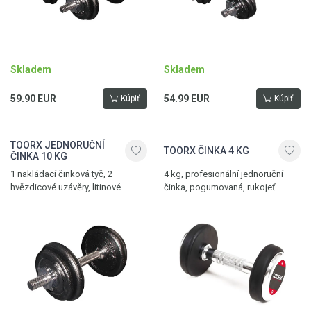
Skladem
Skladem
59.90 EUR
54.99 EUR
Kúpiť
Kúpiť
TOORX JEDNORUČNÍ
TOORX ČINKA 4 KG
ČINKA 10 KG
1 nakládací činková tyč, 2
4 kg, profesionální jednoruční
hvězdicové uzávěry, litinové
činka, pogumovaná, rukojeť
kotouče 2 x 1,5 kg a 2 x 2,5 kg,
s protiskluzovou úpravou
praktický kufřík