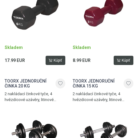
Skladem
Skladem
17.99 EUR
8.99 EUR
Kúpiť
Kúpiť
TOORX JEDNORUČNÍ
TOORX JEDNORUČNÍ
ČINKA 20 KG
ČINKA 15 KG
2 nakládací činkové tyče, 4
2 nakládací činkové tyče, 4
hvězdicové uzávěry, litinové
hvězdicové uzávěry, litinové
kotouče 4 x 2,5 kg a 4 x 1,5 kg,
kotouče 8 x 1 kg a 4 x 0,75 kg,
praktický kufřík
praktický kufřík