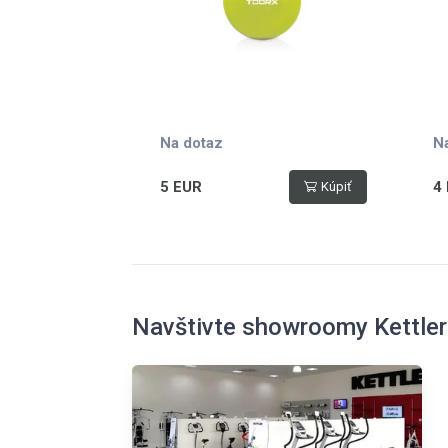
Na dotaz
N
5 EUR
4
Kúpiť
Navštivte showroomy Kettler