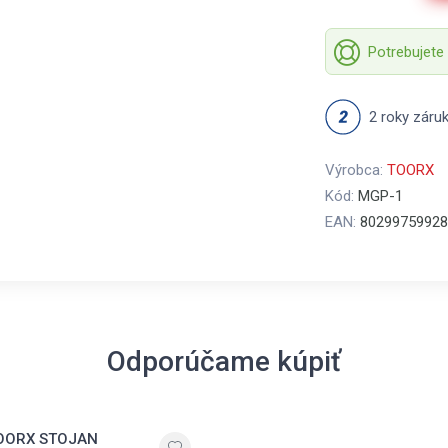
Potrebujete
2 roky záru
Výrobca:
TOORX
Kód:
MGP-1
EAN:
80299759928
Odporúčame kúpiť
OORX STOJAN