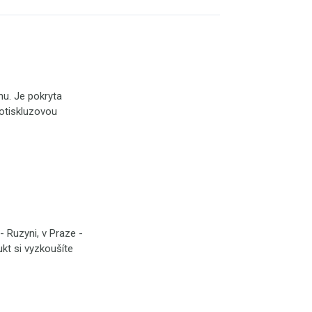
u. Je pokryta
otiskluzovou
 Ruzyni, v Praze -
ukt si vyzkoušíte