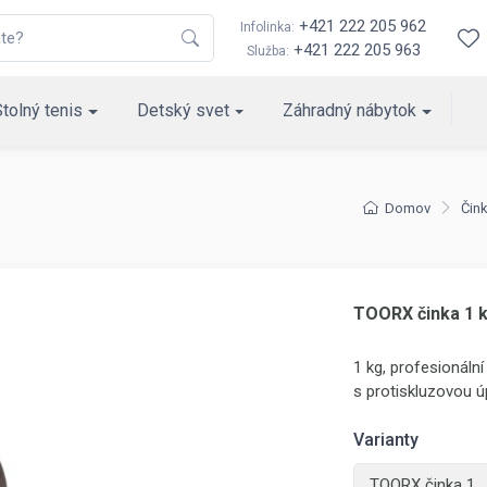
+421 222 205 962
Infolinka:
+421 222 205 963
Služba:
Stolný tenis
Detský svet
Záhradný nábytok
Domov
Čink
TOORX činka 1 
1 kg, profesionáln
s protiskluzovou 
Varianty
TOORX činka 1