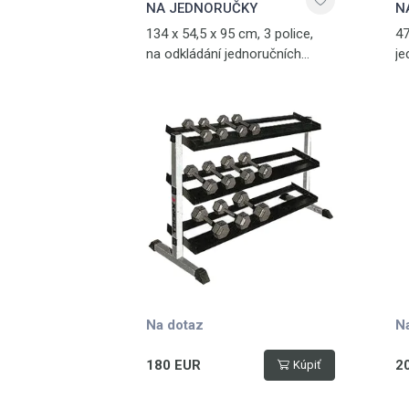
NA JEDNORUČKY
N
134 x 54,5 x 95 cm, 3 police,
47
na odkládání jednoručních
je
činek
Na dotaz
N
180 EUR
2
Kúpiť