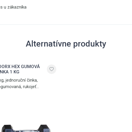
is u zákazníka
Alternatívne produkty
OORX HEX GUMOVÁ
INKA 1 KG
kg, jednoruční činka,
gumovaná, rukojeť
protiskluzovým
oubkováním