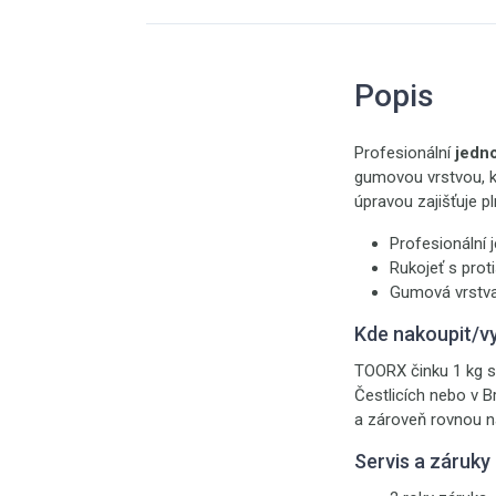
Popis
Profesionální
jedn
gumovou vrstvou, k
úpravou zajišťuje p
Profesionální 
Rukojeť s prot
Gumová vrstva
Kde nakoupit/v
TOORX činku 1 kg s
Čestlicích nebo v B
a zároveň rovnou na
Servis a záruky