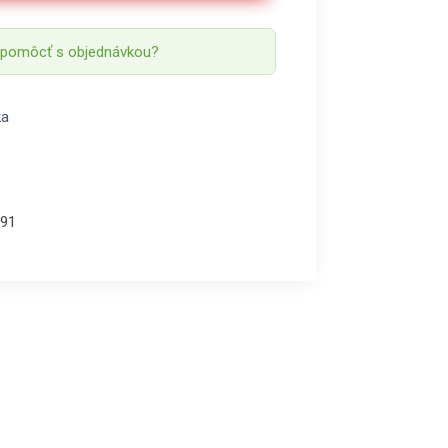
 pomôcť s objednávkou?
ka
91