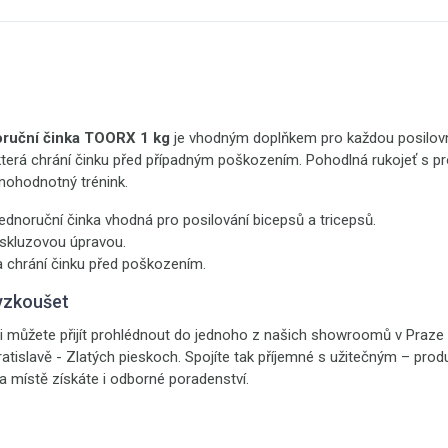
oruční činka TOORX 1 kg
je vhodným doplňkem pro každou posilovn
terá chrání činku před případným poškozením. Pohodlná rukojeť s pr
lnohodnotný trénink.
jednoruční činka vhodná pro posilování bicepsů a tricepsů.
iskluzovou úpravou.
 chrání činku před poškozením.
yzkoušet
i můžete přijít prohlédnout do jednoho z našich showroomů v Praze -
ratislavě - Zlatých pieskoch. Spojíte tak příjemné s užitečným – prod
 místě získáte i odborné poradenství.