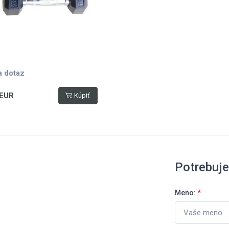
a dotaz
 EUR
Kúpiť
Potrebuj
Meno:
*