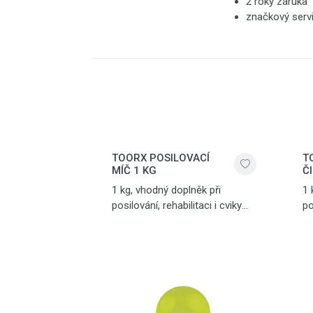
2 roky záruka
značkový serv
TOORX POSILOVACÍ
T
MÍČ 1 KG
Č
1 kg, vhodný doplněk při
1 
posilování, rehabilitaci i cviky
po
pilates, zelená
s 
vr