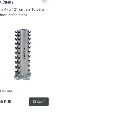
A ČINKY
 x 47 x 121 cm, na 10 párů
dnoručních činek
a dotaz
00 EUR
Kúpiť