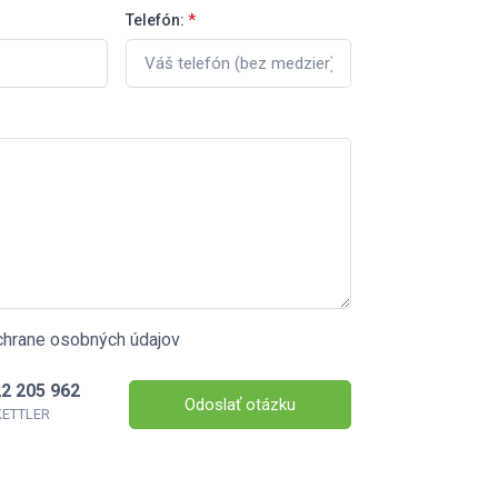
Telefón:
*
chrane osobných údajov
2 205 962
Odoslať otázku
 KETTLER