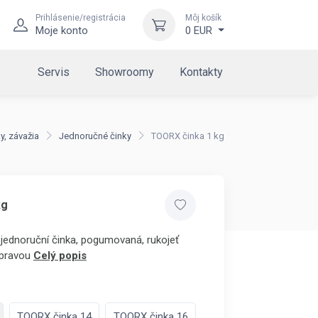
Prihlásenie/registrácia
Môj košík
Moje konto
0 EUR
Servis
Showroomy
Kontakty
y, závažia
Jednoručné činky
TOORX činka 1 kg
kg
í jednoruční činka, pogumovaná, rukojeť
úpravou
Celý popis
TOORX činka 14
TOORX činka 16