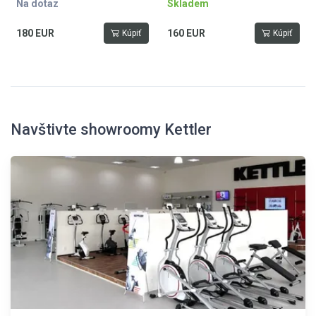
Na dotaz
Skladem
180 EUR
160 EUR
Kúpiť
Kúpiť
Navštivte showroomy Kettler