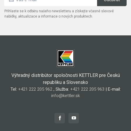
Přihlaste se k odběru našeho newsletteru a získejte včasné slevové
nabídky, aktualizace a informace o nových produktech.
Výhradný distribútor spoločnosti KETTLER pre Českú
republiku a Slovensko
Tel:
+421 222 205 962
, Služba:
+421 222 205 963
| E-mail:
info@kettler.sk