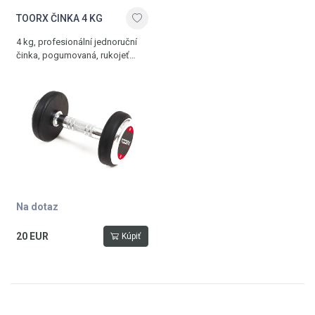
TOORX ČINKA 4 KG
4 kg, profesionální jednoruční
činka, pogumovaná, rukojeť
s protiskluzovou úpravou
Na dotaz
20 EUR
Kúpiť