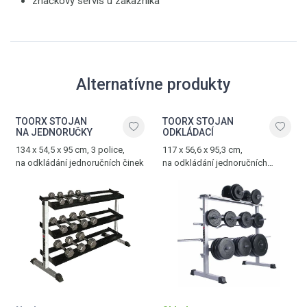
značkový servis u zákazníka
Alternatívne produkty
TOORX STOJAN
TOORX STOJAN
NA JEDNORUČKY
ODKLÁDACÍ
134 x 54,5 x 95 cm, 3 police,
117 x 56,6 x 95,3 cm,
na odkládání jednoručních činek
na odkládání jednoručních
činek, kotoučů a dlouhých
činkových tyčí, max. zatížení 350
kg