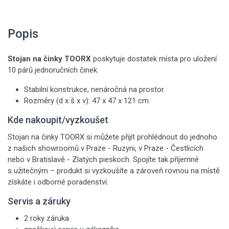
Popis
Stojan na činky TOORX
poskytuje dostatek místa pro uložení
10 párů jednoručních činek.
Stabilní konstrukce, nenáročná na prostor.
Rozměry (d x š x v): 47 x 47 x 121 cm.
Kde nakoupit/vyzkoušet
Stojan na činky TOORX si můžete přijít prohlédnout do jednoho
z našich showroomů v Praze - Ruzyni, v Praze - Čestlicích
nebo v Bratislavě - Zlatých pieskoch. Spojíte tak příjemné
s užitečným – produkt si vyzkoušíte a zároveň rovnou na místě
získáte i odborné poradenství.
Servis a záruky
2 roky záruka