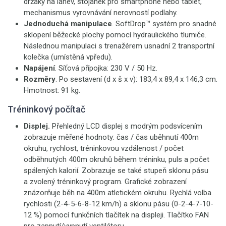
držáky na láhev, stojánek pro smartphone nebo tablet,
mechanismus vyrovnávání nerovností podlahy.
Jednoduchá manipulace
. SoftDrop™ systém pro snadné
sklopení běžecké plochy pomocí hydraulického tlumiče.
Následnou manipulaci s trenažérem usnadní 2 transportní
kolečka (umístěná vpředu).
Napájení
. Síťová přípojka: 230 V / 50 Hz.
Rozměry
. Po sestavení (d x š x v): 183,4 x 89,4 x 146,3 cm.
Hmotnost: 91 kg.
Tréninkový počítač
Displej.
Přehledný LCD
displej s modrým podsvícením
zobrazuje měřené hodnoty: čas / čas uběhnutí 400m
okruhu, rychlost, tréninkovou vzdálenost / počet
odběhnutých 400m okruhů během tréninku, puls a počet
spálených kalorií. Zobrazuje se také stupeň sklonu pásu
a zvolený tréninkový program. Grafické zobrazení
znázorňuje běh na 400m atletickém okruhu. Rychlá volba
rychlosti (2-4-5-6-8-12 km/h) a sklonu pásu (0-2-4-7-10-
12 %) pomocí funkčních tlačítek na displeji. Tlačítko FAN