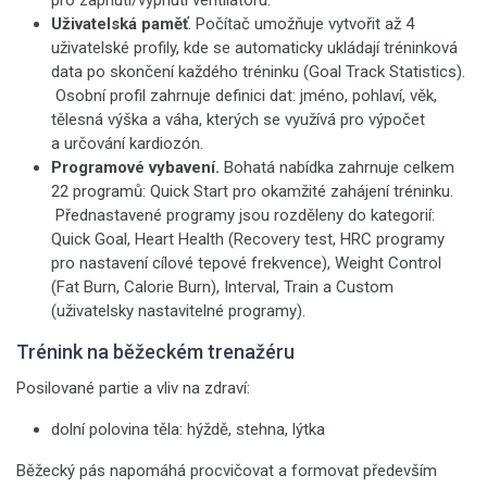
pro zapnutí/vypnutí ventilátoru.
Uživatelská paměť
. Počítač umožňuje vytvořit až 4
uživatelské profily, kde se automaticky ukládají tréninková
data po skončení každého tréninku (Goal Track Statistics).
Osobní profil zahrnuje definici dat: jméno, pohlaví, věk,
tělesná výška a váha, kterých se využívá pro výpočet
a určování kardiozón.
Programové vybavení.
Bohatá nabídka zahrnuje
celkem
22 programů: Quick Start pro okamžité zahájení tréninku.
Přednastavené programy jsou rozděleny do kategorií:
Quick Goal, Heart Health (Recovery test, HRC programy
pro nastavení cílové tepové frekvence), Weight Control
(Fat Burn, Calorie Burn), Interval, Train a Custom
(uživatelsky nastavitelné programy).
Trénink na běžeckém trenažéru
Posilované partie a vliv na zdraví:
dolní polovina těla: hýždě, stehna, lýtka
Běžecký pás napomáhá procvičovat a formovat především