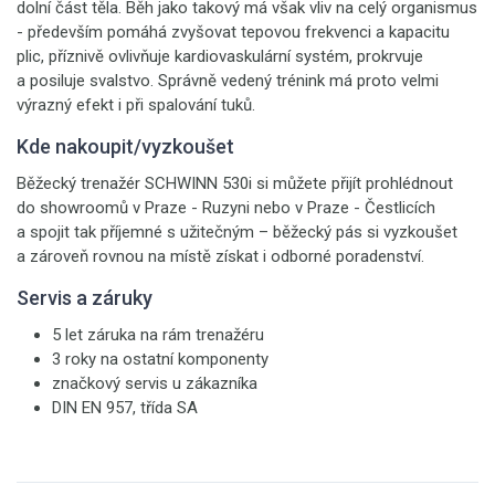
dolní část těla. Běh jako takový má však vliv na celý organismus
- především pomáhá zvyšovat tepovou frekvenci a kapacitu
plic, příznivě ovlivňuje kardiovaskulární systém, prokrvuje
a posiluje svalstvo. Správně vedený trénink má proto velmi
výrazný efekt i při spalování tuků.
Kde nakoupit/vyzkoušet
Běžecký trenažér SCHWINN 530i si můžete přijít prohlédnout
do showroomů v Praze - Ruzyni nebo v Praze - Čestlicích
a spojit tak příjemné s užitečným – běžecký pás si vyzkoušet
a zároveň rovnou na místě získat i odborné poradenství.
Servis a záruky
5 let záruka na rám trenažéru
3 roky na ostatní komponenty
značkový servis u zákazníka
DIN EN 957, třída SA