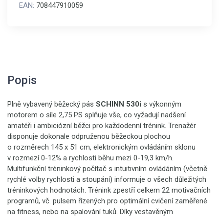
EAN:
708447910059
Popis
Plně vybavený běžecký pás
SCHINN 530i
s výkonným
motorem o síle 2,75 PS splňuje vše, co vyžadují nadšení
amatéři i ambiciózní běžci pro každodenní trénink. Trenažér
disponuje dokonale odpruženou běžeckou plochou
o rozměrech 145 x 51 cm, elektronickým ovládáním sklonu
v rozmezí 0-12% a rychlosti běhu mezi 0-19,3 km/h.
Multifunkční tréninkový počítač s intuitivním ovládáním (včetně
rychlé volby rychlosti a stoupání) informuje o všech důležitých
tréninkových hodnotách. Trénink zpestří celkem 22 motivačních
programů, vč. pulsem řízených pro optimální cvičení zaměřené
na fitness, nebo na spalování tuků. Díky vestavěným