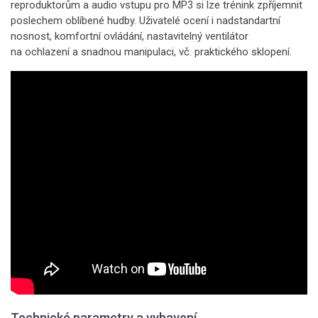
reproduktorům a audio vstupu pro MP3 si lze trénink zpříjemnit
poslechem oblíbené hudby. Uživatelé ocení i nadstandartní
nosnost, komfortní ovládání, nastavitelný ventilátor
na ochlazení a snadnou manipulaci, vč. praktického sklopení.
Technické parametry a vybavení