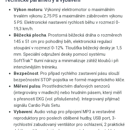
Výkon motoru
. Výkonný elektromotor o maximálním
trvalém výkonu 2,75 PS a maximálním záběrovém výkonu
5 PS. Elektronické nastavení rychlosti běhu v rozmezí 0-
19,3 km/h.
Běžecká plocha
. Prostorná běžecká dráha o rozměrech
145 x 51 cm pro pohodlný běh, elektronická regulací
stoupání v rozmezí 0-12%. Tloušťka běžecký desky je 1,5
mm. Speciální odpružení desky pomocí systému
SoftTrak™ tlumí nárazy a minimalizuje zátěž kloubů i při
intenzívnějším tréninku.
Bezpečnost
. Pro případ rychlého zastavení pásu slouží
bezpečnostní STOP-pojistka ve formě magnetického klíče.
Měření pulsu
. Prostřednictvím dlaňových senzorů
(integrovány v madlech) nebo hrudním pásem, který měří
s přesností EKG (vol. příslušenství). Integrovaný přijímač
signálu Cardio Puls Setu.
Vybavení
. Audio vstup pro připojení MP3 a vestavěné
reproduktory pro poslech oblíbené hudby, USB port, 3-
rychlostní zabudovaný ventilátor pro ochlazení, 2 praktické