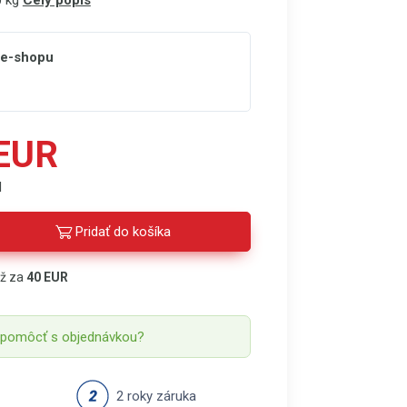
0 kg
Celý popis
 e-shopu
 EUR
H
Pridať do košíka
áž za
40 EUR
 pomôcť s objednávkou?
2 roky záruka