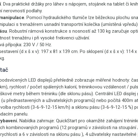
í
. Dva praktické držáky pro láhev s nápojem, stojánek na tablet či k
í nerovností podlahy.
manipulace
. Pomocí hydraulického tlumiče lze běžeckou plochu sna
pulaci s trenažérem usnadní transportní kolečka (umístěná vpředu)
ásu
. Robustní rámová konstrukce s nosností až 130 kg zaručuje opt
nost trenažéru i při vysoké frekvenci užívání.
ová přípojka: 230 V / 50 Hz.
sestavení (d x š x v): 197 x 81 x 139 cm. Po sklopení (d x š x v): 114 
kg.
ítač
e podsvícených LED displejů přehledně zobrazuje měřené hodnoty: čas
km), rychlost / počet spálených kalorií, tréninkovou vzdálenost / puls
kové metry během tréninku (dle sklonu pásu). Centrální LED displej 
l (u přednastavených a uživatelských programů) nebo počítá 400m at
 volba rychlosti (3-6-9-12-15 km/h) a sklonu pásu (3-6-9-12-15 %) 
ládacím panelu.
ybavení.
Nabídka zahrnuje: QuickStart pro okamžité zahájení trénink
h kombinovaných programů (12 programů v závislosti na stoupání / 
 rychlosti a 6 v závislosti na sklonu pásu ), 4 uživatelsky nastavitelné 