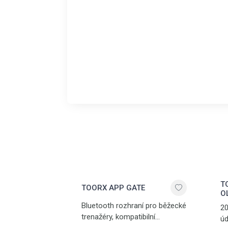
T
TOORX APP GATE
O
Bluetooth rozhraní pro běžecké
20
trenažéry, kompatibilní
úd