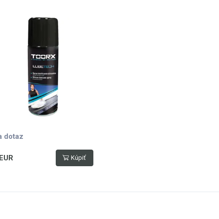
a dotaz
 EUR
Kúpiť