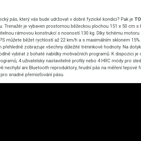
žecký pás, který vás bude udržovat v dobré fyzické kondici?
Pak je
TO
u. Trenažér je vybaven prostornou běžeckou plochou 151 x 50
cm s 
itelnou rámovou konstrukcí s nosností 130 kg. Díky tichému motor
 PS můžete běžet rychlostí až 22 km/h a s maximálním sklonem 15%. 
m přehledně zobrazuje všechny důležité tréninkové hodnoty. Na dot
dlně vybírat z bohaté nabídky motivačních programů. K dispozici je
ogramů, 4 uživatelsky nastavitelné profily nebo 4 HRC módy pro sled
vě nechybí ani Bluetooth reproduktory, hrudní pás na měření tepové 
a pro snadné přemisťování pásu.