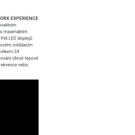
ORX EXPERIENCE
kvalitním
u o maximálním
Pět LED displejů
ykovém ovládacím
 celkem 24
ování cílové tepové
frekvence nebo