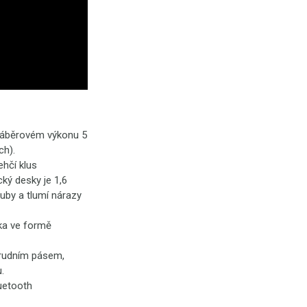
záběrovém výkonu 5
ch).
ehčí klus
ký desky je 1,6
uby a tlumí nárazy
tka ve formě
hrudním pásem,
.
luetooth