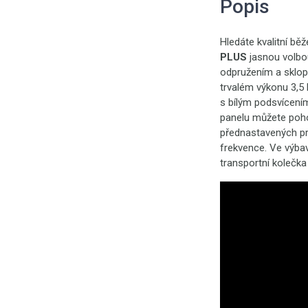
Popis
Hledáte kvalitní bě
PLUS
jasnou volbo
odpružením a sklop
trvalém výkonu 3,5
s bílým podsvícení
panelu můžete poho
přednastavených pr
frekvence. Ve výba
transportní kolečk