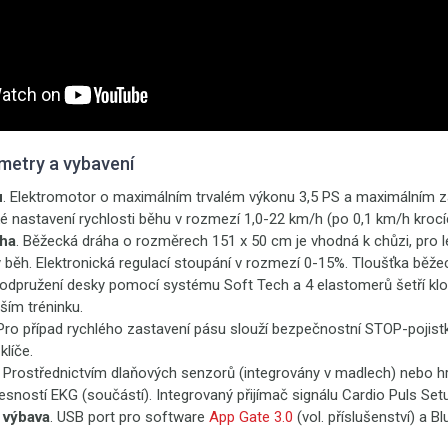
metry a vybavení
u
. Elektromotor o maximálním trvalém výkonu 3,5 PS a maximálním 
ké nastavení rychlosti běhu v rozmezí 1,0-22 km/h (po 0,1 km/h krocí
ha
. Běžecká dráha o rozměrech 151 x 50 cm je vhodná k chůzi, pro l
 běh. Elektronická regulací stoupání v rozmezí 0-15%. Tloušťka běžec
odpružení desky pomocí systému Soft Tech a 4 elastomerů šetří klo
jším tréninku.
 Pro případ rychlého zastavení pásu slouží bezpečnostní STOP-pojis
líče.
. Prostřednictvím dlaňových senzorů (integrovány v madlech) nebo 
řesností EKG (součástí). Integrovaný přijímač signálu Cardio Puls Setu
 výbava
. USB port pro software
App Gate 3.0
(vol. příslušenství) a B