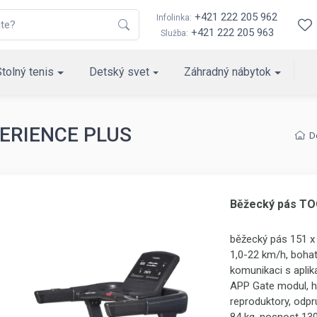
+421 222 205 962
Infolinka:
+421 222 205 963
Služba:
Stolný tenis
Detský svet
Záhradný nábytok
PERIENCE PLUS
D
Běžecký pás T
běžecký pás 151 x 
1,0-22 km/h, boha
komunikaci s apli
APP Gate modul, h
reproduktory, odpr