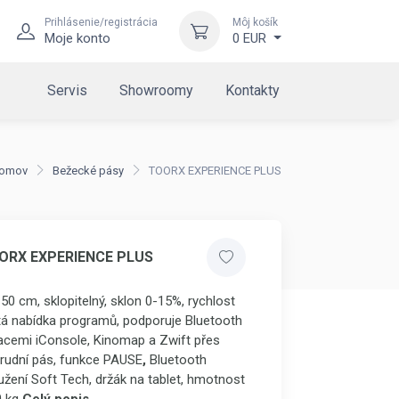
Prihlásenie/registrácia
Môj košík
Moje konto
0 EUR
Servis
Showroomy
Kontakty
omov
Bežecké pásy
TOORX EXPERIENCE PLUS
OORX EXPERIENCE PLUS
50 cm, sklopitelný, sklon 0-15%, rychlost
tá nabídka programů, podporuje Bluetooth
kacemi iConsole, Kinomap a Zwift přes
rudní pás, funkce PAUSE
,
Bluetooth
užení Soft Tech, držák na tablet, hmotnost