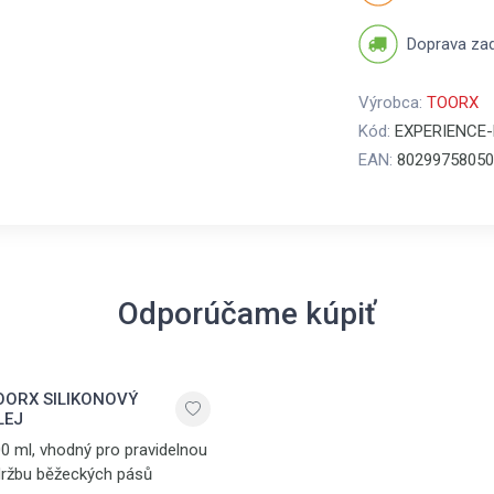
Doprava za
Výrobca:
TOORX
Kód:
EXPERIENCE
EAN:
80299758050
Odporúčame kúpiť
OORX SILIKONOVÝ
LEJ
0 ml, vhodný pro pravidelnou
ržbu běžeckých pásů