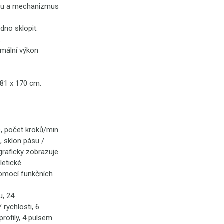
nihu a mechanizmus
dno sklopit.
.
imální výkon
x 81 x 170 cm.
, počet kroků/min.
, sklon pásu /
graficky zobrazuje
letické
pomocí funkčních
u, 24
rychlosti, 6
profily, 4 pulsem