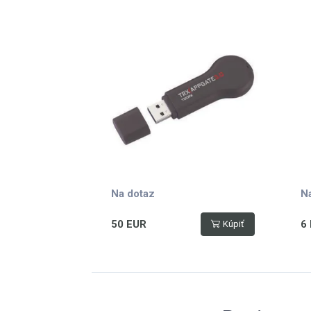
s aplikacemi iConzole,
Kinomap a Zwift
Na dotaz
N
50 EUR
6
Kúpiť