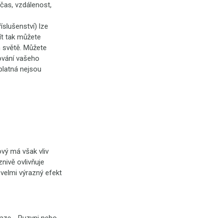
čas, vzdálenost,
říslušenství) lze
ít tak můžete
m světě. Můžete
šování vašeho
platná nejsou
vý má však vliv
nivě ovlivňuje
 velmi výrazný efekt