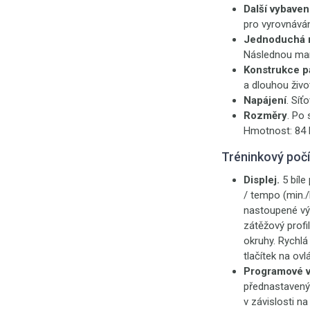
Další vybaven
pro vyrovnáván
Jednoduchá 
Následnou mani
Konstrukce p
a dlouhou život
Napájení
. Síť
Rozměry
. Po 
Hmotnost: 84 
Tréninkový poč
Displej.
5 bíl
/ tempo (min./
nastoupené výš
zátěžový profi
okruhy. Rychlá
tlačítek na ov
Programové v
přednastavenýc
v závislosti na