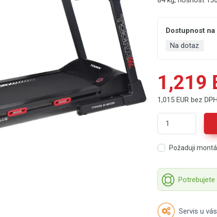
84 kg, nosnost 13
Dostupnost na
Na dotaz
1,219
1,015 EUR bez DP
Požaduji mont
Potrebujete
Servis u vás