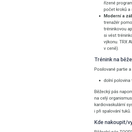
řízené program
počet kroků a
Moderní a záb
trenažér pomo
tréninkovou ap
si vést trénin
výkonu. TRX AP
v ceně).
Trénink na běž
Posilované partie a 
dolní polovina 
Běžecký pás napomá
na celý organismus 
kardiovaskulární sy
i při spalování tuků.
Kde nakoupit/v