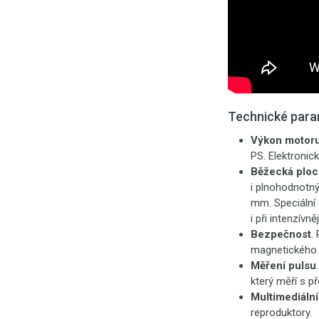
Technické para
Výkon motor
PS. Elektronic
Běžecká ploc
i plnohodnotný
mm. Speciální 
i při intenzívně
Bezpečnost
.
magnetického k
Měření pulsu
který měří s p
Multimediální
reproduktory.