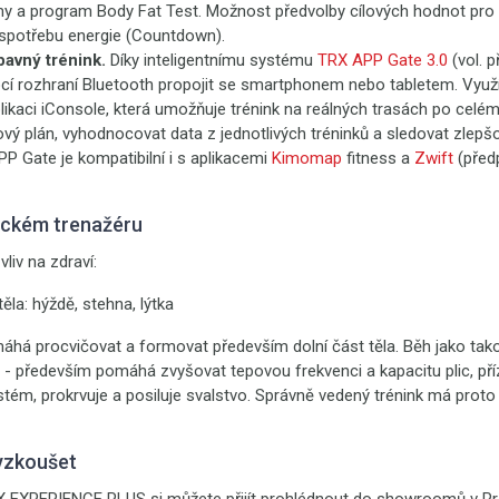
y a program Body Fat Test. Možnost předvolby cílových hodnot pro 
 spotřebu energie (Countdown).
avný trénink.
Díky inteligentnímu systému
TRX APP Gate 3.0
(vol. p
cí rozhraní Bluetooth propojit se smartphonem nebo tabletem. Využ
likaci iConsole, která umožňuje trénink na reálných trasách po celé
kový plán, vyhodnocovat data z jednotlivých tréninků a sledovat zlep
P Gate je kompatibilní i s aplikacemi
Kimomap
fitness a
Zwift
(před
eckém trenažéru
vliv na zdraví:
těla: hýždě, stehna, lýtka
há procvičovat a formovat především dolní část těla. Běh jako tako
- především pomáhá zvyšovat tepovou frekvenci a kapacitu plic, příz
stém, prokrvuje a posiluje svalstvo. Správně vedený trénink má proto
yzkoušet