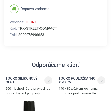
Doprava zadarmo
Výrobca:
TOORX
Kód:
TRX-STREET-COMPACT
EAN:
8029975996653
Odporúčame kúpiť
TOORX SILIKONOVÝ
TOORX PODLOŽKA 140
OLEJ
X 80 CM
200 ml, vhodný pro pravidelnou
140 x 80 x 0,6 cm, ochranná
údržbu běžeckých pásů
podložka pod trenažér, tlumí
hluk a vibrace, vyrobena z PVC