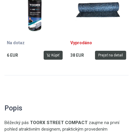
Na dotaz
Vyprodáno
6 EUR
38 EUR
Kúpiť
Prejsť na detail
Popis
Běžecký pás
TOORX STREET COMPACT
zaujme na první
pohled atraktivním designem, praktickým provedením