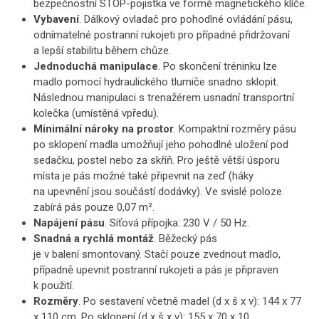
bezpečnostní STOP-pojistka ve formě magnetického klíče.
Vybavení
. Dálkový ovladač pro pohodlné ovládání pásu,
odnímatelné postranní rukojeti pro případné přidržovaní
a lepší stabilitu během chůze.
Jednoduchá manipulace
. Po skončení tréninku lze
madlo pomocí hydraulického tlumiče snadno sklopit.
Následnou manipulaci s trenažérem usnadní transportní
kolečka (umístěná vpředu).
Minimální nároky na prostor
. Kompaktní rozměry pásu
po sklopení madla umožňují jeho pohodlné uložení pod
sedačku, postel nebo za skříň. Pro ještě větší úsporu
místa je pás možné také připevnit na zeď (háky
na upevnění jsou součástí dodávky). Ve svislé poloze
zabírá pás pouze 0,07 m².
Napájení pásu
. Síťová přípojka: 230 V / 50 Hz.
Snadná a rychlá montáž
. Běžecký pás
je v balení smontovaný. Stačí pouze zvednout madlo,
případně upevnit postranní rukojeti a pás je připraven
k použití.
Rozměry
. Po sestavení včetně madel (d x š x v): 144 x 77
x 110 cm. Po sklopení (d x š x v): 155 x 70 x 10