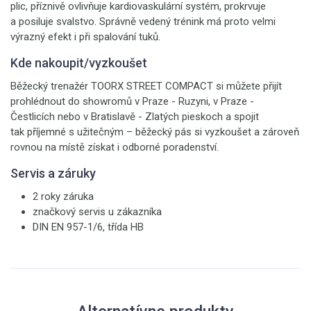
plic, příznivě ovlivňuje kardiovaskulární systém, prokrvuje
a posiluje svalstvo. Správně vedený trénink má proto velmi
výrazný efekt i při spalování tuků.
Kde nakoupit/vyzkoušet
Běžecký trenažér TOORX STREET COMPACT si můžete přijít
prohlédnout do showromů v Praze - Ruzyni, v Praze -
Čestlicích nebo v Bratislavě - Zlatých pieskoch a spojit
tak příjemné s užitečným – běžecký pás si vyzkoušet a zároveň
rovnou na místě získat i odborné poradenství.
Servis a záruky
2 roky záruka
značkový servis u zákazníka
DIN EN 957-1/6, třída HB