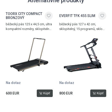
Alternatívne produkty
TOORX CITY COMPACT
EVERFIT TFK 455 SLIM
BRONZOVÝ
běžecký pás 125 x 44,5 cm, ultra
běžecký pás 127 x 42 cm,
kompaktní rozměry, sklopitelné
sklopitelný, 15 programů, sklon
madlo, podsvícený LCD displej,
0-12%, rychlost 0,8-16 km/h,
rychlost 1-14 km/h, 4 transportní
nosnost 110 kg
kolečka, nosnost 100 kg,
bronzová
Na dotaz
Na dotaz
600 EUR
800 EUR
Kúpiť
Kúpiť