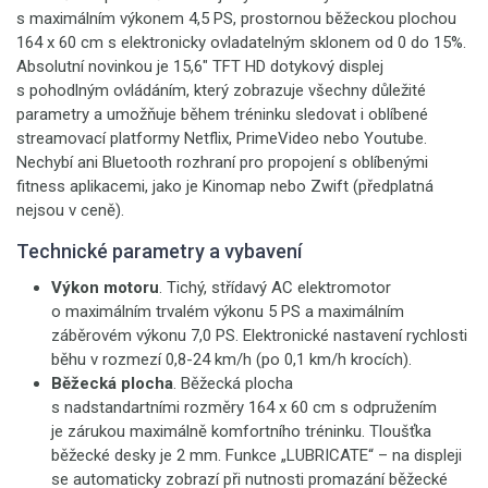
s maximálním výkonem 4,5 PS, prostornou běžeckou plochou
164 x 60 cm s elektronicky ovladatelným sklonem od 0 do 15%.
Absolutní novinkou je 15,6" TFT HD dotykový displej
s pohodlným ovládáním, který zobrazuje všechny důležité
parametry a umožňuje během tréninku sledovat i oblíbené
streamovací platformy Netflix, PrimeVideo nebo Youtube.
Nechybí ani Bluetooth rozhraní pro propojení s oblíbenými
fitness aplikacemi, jako je Kinomap nebo Zwift (předplatná
nejsou v ceně).
Technické parametry a vybavení
Výkon motoru
. Tichý, střídavý AC elektromotor
o maximálním trvalém výkonu 5 PS a maximálním
záběrovém výkonu 7,0 PS. Elektronické nastavení rychlosti
běhu v rozmezí 0,8-24 km/h (po 0,1 km/h krocích).
Běžecká plocha
. Běžecká plocha
s nadstandartními rozměry 164 x 60 cm s odpružením
je zárukou maximálně komfortního tréninku. Tloušťka
běžecké desky je 2 mm. Funkce „LUBRICATE“ – na displeji
se automaticky zobrazí při nutnosti promazání běžecké