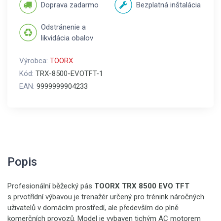
Doprava zadarmo
Bezplatná inštalácia
Odstránenie a
likvidácia obalov
Výrobca:
TOORX
Kód:
TRX-8500-EVOTFT-1
EAN:
9999999904233
Popis
Profesionální běžecký pás
TOORX
TRX 8500 EVO TFT
s prvotřídní výbavou je trenažér určený pro trénink náročných
uživatelů v domácím prostředí, ale především do plně
komerčních provozů. Model je vybaven tichým AC motorem