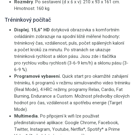
Rozměry
. Po sestavení (d x š x v): 210 x 93 x 161 cm.
Hmotnost: 160 kg.
Tréninkový počítač
Displej.
15,6” HD
dotyková obrazovka s komfortním
ovládáním zobrazuje na spodní liště měřené hodnoty
:
tréninkový čas, vzdálenost, puls, počet spálených kalorií
a počet kroků za minutu. Po stranách se ukazuje
tréninková rychlost a sklon pásu. Jsou zde i tlačítka
pro rychlou volbu rychlosti (3-6-9 km/h) a sklonu pásu (3-
6-9 %).
Programové vybavení.
Quick start pro okamžité zahájení
tréninku, 6 programů v režimu simulovaného video tréninku
(Real Mode), 4 HRC režimy, programy Relax, Cardio, Fat
Burning, Endurance a Custom. Možnost předvolby cílových
hodnot pro čas, vzdálenost a spotřebu energie (Target
Mode).
Multimedia.
Po připojení k wifi lze používat
předinstalované aplikace: Google Chrome, Facebook,
Twitter, Instagram, Youtube, Netflix*, Spotify* a Prime