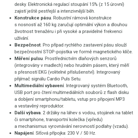
desky. Elektronická regulací stoupání 15% (z 15 úrovní)
zajistí ještě pestřejší a intenzivnější běh.
Konstrukce pásu
. Robustní rámová konstrukce
s nosností až 160 kg zaručují optimální výkon a dlouhou
životnost trenažéru i při vysoké a pravidelné frekvenci
užívání.
Bezpečnost
. Pro případ rychlého zastavení pásu slouží
bezpečnostní STOP-pojistka ve formě magnetického klíče.
Měření pulsu
. Prostřednictvím dlaňových senzorů
(integrovány v madlech) nebo hrudním pásem, který měří
s přesností EKG (volitelné příslušenství). Integrovaný
přijímač signálu Cardio Puls Setu.
Multimediální vybavení
. Integrovaný systém Bluetooth,
USB port pro čtení multimediálních souborů z flash disku
a dobíjení smartphonu/tabletu, vstup pro připojení MP3
a vestavěný reproduktor.
Další výbava
. 2 držáky na láhev s vodou, stojánek na tablet
či smartphone, transportní kolečka (vpředu)
a mechanismus vyrovnávání nerovností podlahy (vzadu).
Napájení
. Síťová přípojka: 230 V / 50 Hz.