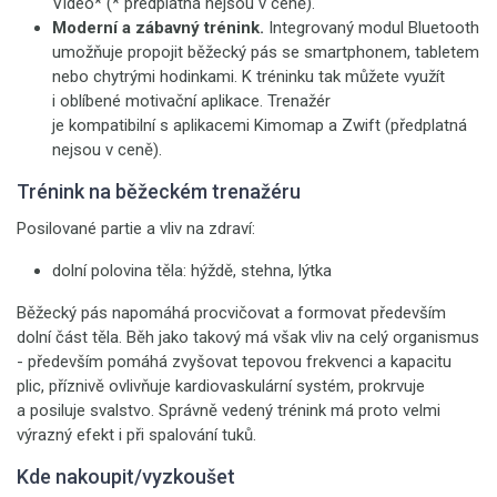
Video* (* předplatná nejsou v ceně).
Moderní a zábavný trénink.
Integrovaný modul Bluetooth
umožňuje propojit běžecký pás se smartphonem, tabletem
nebo chytrými hodinkami. K tréninku tak můžete využít
i oblíbené motivační aplikace. Trenažér
je kompatibilní s aplikacemi Kimomap a Zwift (předplatná
nejsou v ceně).
Trénink na běžeckém trenažéru
Posilované partie a vliv na zdraví:
dolní polovina těla: hýždě, stehna, lýtka
Běžecký pás napomáhá procvičovat a formovat především
dolní část těla. Běh jako takový má však vliv na celý organismus
- především pomáhá zvyšovat tepovou frekvenci a kapacitu
plic, příznivě ovlivňuje kardiovaskulární systém, prokrvuje
a posiluje svalstvo. Správně vedený trénink má proto velmi
výrazný efekt i při spalování tuků.
Kde nakoupit/vyzkoušet