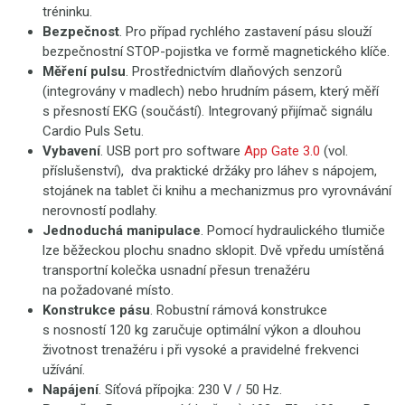
tréninku.
Bezpečnost
. Pro případ rychlého zastavení pásu slouží
bezpečnostní STOP-pojistka ve formě magnetického klíče.
Měření pulsu
. Prostřednictvím dlaňových senzorů
(integrovány v madlech) nebo hrudním pásem, který měří
s přesností EKG (součástí). Integrovaný přijímač signálu
Cardio Puls Setu.
Vybavení
. USB port pro software
App Gate 3.0
(vol.
příslušenství), dva praktické držáky pro láhev s nápojem,
stojánek na tablet či knihu a mechanizmus pro vyrovnávání
nerovností podlahy.
Jednoduchá manipulace
. Pomocí hydraulického tlumiče
lze běžeckou plochu snadno sklopit. Dvě vpředu umístěná
transportní kolečka usnadní přesun trenažéru
na požadované místo.
Konstrukce pásu
. Robustní rámová konstrukce
s nosností 120 kg zaručuje optimální výkon a dlouhou
životnost trenažéru i při vysoké a pravidelné frekvenci
užívání.
Napájení
. Síťová přípojka: 230 V / 50 Hz.