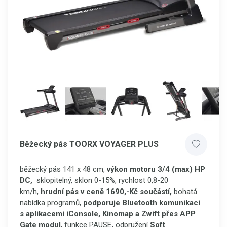
Běžecký pás TOORX VOYAGER PLUS
běžecký pás 141 x 48 cm,
výkon motoru 3/4 (max) HP
DC,
sklopitelný, sklon 0-15%, rychlost 0,8-20
km/h,
hrudní pás v ceně 1690,-Kč součástí,
bohatá
nabídka programů,
podporuje Bluetooth komunikaci
s aplikacemi iConsole, Kinomap a Zwift přes APP
Gate modul
, funkce PAUSE
,
odpružení
Soft