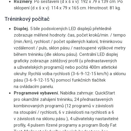
Rozměry
. Po sestavení (d x š x v): 192 x 79 x 139 cm. Po
sklopení (d x š x v): 114 x 79 x 165 cm. Hmotnost: 81 kg.
Tréninkový počítač
Displej.
5 bíle podsvícených LED displejů přehledně
zobrazuje měřené hodnoty: čas, počet kroků/min. / tempo
(min./km), rychlost / počet spálených kalorií, tréninkovou
vzdálenost / puls, sklon pásu / nastoupené výškové metry
během tréninku (dle sklonu pásu). Centrální LED displej
graficky zobrazuje zátěžový profil (u přednastavených
a uživatelských programů) nebo počítá 400m atletické
okruhy. Rychlá volba rychlosti (3-6-9-12-15 km/h) a sklonu
pásu (3-6-9-12-15 %) pomocí funkčních tlačítek
na ovládacím panelu.
Programové vybavení.
Nabídka zahrnuje: QuickStart
pro okamžité zahájení tréninku, 24 přednastavených
kombinovaných programů (12 programů v závislosti
na stoupání / rychlosti, 6 v závislosti na rychlosti a 6
v závislosti na sklonu pásu ), 4 uživatelsky nastavitelné
profily, 4 pulsem řízené programy a program Body Fat