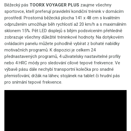
Běžecký pás
TOORX VOYAGER PLUS
zaujme všechny
sportovce, kteří preferují pravidelní kondiční trénink v domácím
prostředí. Prostorná běžecká plocha 141 x 48 cm s kvalitním
odpružením umožňuje běh rychlostí až 20 km/h a s maximálním
sklonem 15%. Pět LED displejů s bílým podsvícením přehledně
zobrazuje všechny důležité tréninkové hodnoty. Na dotykovém
ovládacím panelu můžete pohodlně vybírat z bohaté nabídky
motivačních programů. K dispozici je celkem 24
přednastavených programů, 4 uživatelsky nastavitelné profily
nebo 4 HRC módy pro sledování cílové tepové frekvence. Ve
výbavě pásu dále nechybí transportní kolečka pro snadné
přemisťování, držák na láhev, stojánek na tablet či hrudní pás
pro snímání tepové frekvence.