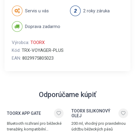
Servis u vás
2 roky záruka
Doprava zadarmo
Výrobca:
TOORX
Kód:
TRX-VOYAGER-PLUS
EAN:
8029975805023
Odporúčame kúpiť
TOORX SILIKONOVÝ
TOORX APP GATE
OLEJ
Bluetooth rozhraní pro běžecké
200 ml, vhodný pro pravidelnou
trenažéry, kompatibilní
údržbu běžeckých pásů
s aplikacemi iConzole, Kinomap