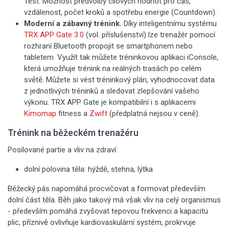
Test. Možnost předvolby cílových hodnot pro čas,
vzdálenost, počet kroků a spotřebu energie (Countdown).
Moderní a zábavný trénink.
Díky inteligentnímu systému
TRX APP Gate 3.0
(vol. příslušenství) lze trenažér pomocí
rozhraní Bluetooth propojit se smartphonem nebo
tabletem. Využít tak můžete tréninkovou aplikaci iConsole,
která umožňuje trénink na reálných trasách po celém
světě. Můžete si vést tréninkový plán, vyhodnocovat data
z jednotlivých tréninků a sledovat zlepšování vašeho
výkonu. TRX APP Gate je kompatibilní i s aplikacemi
Kimomap
fitness a
Zwift
(předplatná nejsou v ceně).
Trénink na běžeckém trenažéru
Posilované partie a vliv na zdraví:
dolní polovina těla: hýždě, stehna, lýtka
Běžecký pás napomáhá procvičovat a formovat především
dolní část těla. Běh jako takový má však vliv na celý organismus
- především pomáhá zvyšovat tepovou frekvenci a kapacitu
plic, příznivě ovlivňuje kardiovaskulární systém, prokrvuje