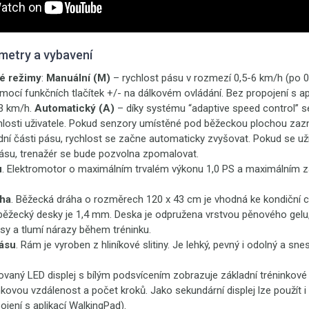
metry a vybavení
vé režimy
:
Manuální (M)
– rychlost pásu v rozmezí 0,5-6 km/h (po 0
mocí funkčních tlačítek +/- na dálkovém ovládání. Bez propojení s apl
 3 km/h.
Automatický (A)
– díky systému “adaptive speed control” s
hlosti uživatele. Pokud senzory umístěné pod běžeckou plochou zazn
ední části pásu, rychlost se začne automaticky zvyšovat. Pokud se už
pásu, trenažér se bude pozvolna zpomalovat.
u
. Elektromotor o maximálním trvalém výkonu 1,0 PS a maximálním
ha
. Běžecká dráha o rozměrech 120 x 43 cm je vhodná ke kondiční ch
běžecký desky je 1,4 mm. Deska je odpružena vrstvou pěnového gelu
sy a tlumí nárazy během tréninku.
ásu
. Rám je vyroben z hliníkové slitiny. Je lehký, pevný i odolný a sne
rovaný LED displej s bílým podsvícením zobrazuje základní tréninkové 
inkovou vzdálenost a počet kroků. Jako sekundární displej lze použít
ojení s aplikací WalkingPad).