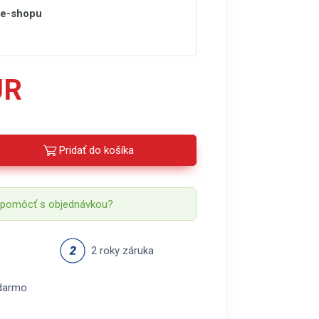
 e-shopu
UR
Pridať do košíka
 pomôcť s objednávkou?
2 roky záruka
darmo