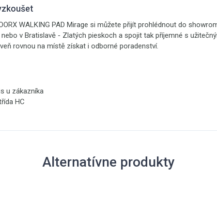
yzkoušet
OORX WALKING PAD Mirage si můžete přijít prohlédnout do showromů
h nebo v Bratislavě - Zlatých pieskoch a spojit tak příjemné s užiteč
veň rovnou na místě získat i odborné poradenství.
is u zákazníka
třída HC
Alternatívne produkty