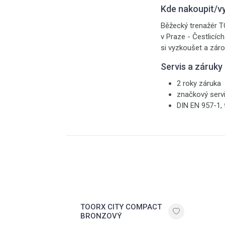
Kde nakoupit/v
Běžecký trenažér T
v Praze - Čestlicíc
si vyzkoušet a záro
Servis a záruky
2 roky záruka
značkový serv
DIN EN 957-1, 
TOORX CITY COMPACT
BRONZOVÝ