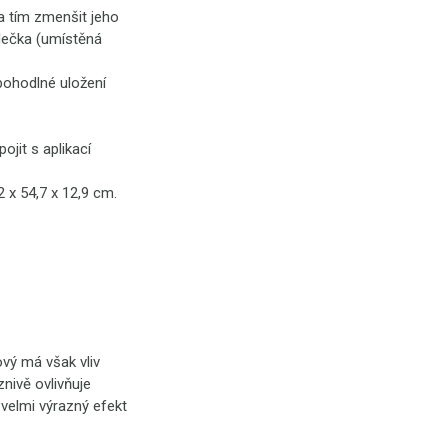
 a tím zmenšit jeho
lečka (umístěná
pohodlné uložení
ojit s aplikací
,2 x 54,7 x 12,9 cm.
vý má však vliv
nivě ovlivňuje
 velmi výrazný efekt