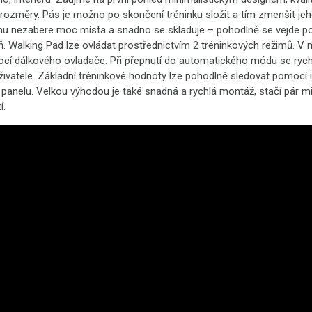
 rozměry. Pás je možno po skončení tréninku složit a tím zmenšit j
omu nezabere moc místa a snadno se skladuje – pohodlně se vejde p
ň. Walking Pad lze ovládat prostřednictvím 2 tréninkových režimů. V
cí dálkového ovladače. Při přepnutí do automatického módu se rych
živatele. Základní tréninkové hodnoty lze pohodlně sledovat pomocí
 panelu. Velkou výhodou je také snadná a rychlá montáž, stačí pár mi
í.