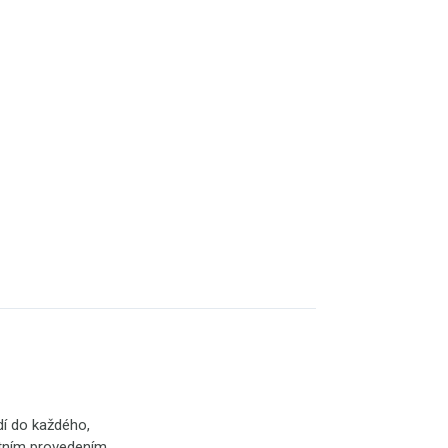
dí do každého,
itním provedením