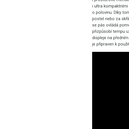
i ultra kompaktními
o polovinu. Díky t
postel nebo za skří
se pás ovládá pomo
přizpůsobí tempu u
displeje na předním
je připraven k použit