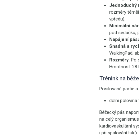
Jednoduchý 
rozměry téměř
vpředu).
Minimální nár
pod sedačku, p
Napájení pás
Snadná a ryc
WalkingPad, ab
Rozměry
. Po 
Hmotnost: 28 
Trénink na běž
Posilované partie a 
dolní polovina 
Běžecký pás napomá
na celý organismus 
kardiovaskulární sy
i při spalování tuků.