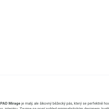
PAD Mirage
je malý, ale šikovný běžecký pás, který se perfektně ho
o, interiéru. Zaujme na první pohled minimalistickým designem, kval