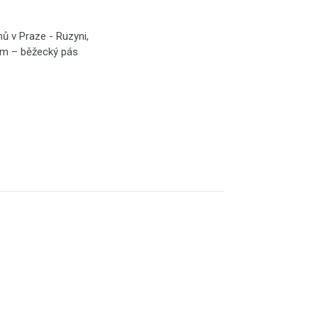
 v Praze - Ruzyni,
ným – běžecký pás