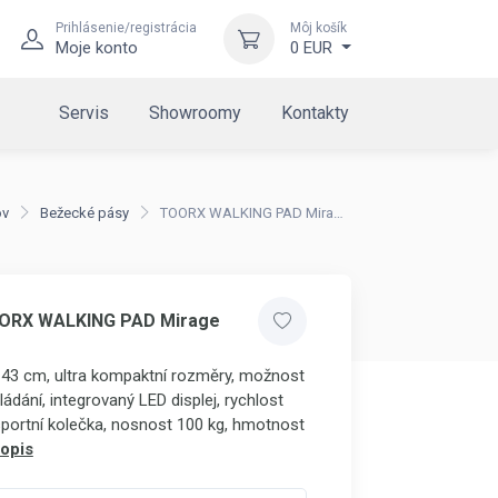
Prihlásenie/registrácia
Môj košík
Moje konto
0 EUR
Servis
Showroomy
Kontakty
v
Bežecké pásy
TOORX WALKING PAD Mirage Display
OORX WALKING PAD Mirage
 43 cm, ultra kompaktní rozměry, možnost
ládání, integrovaný LED displej, rychlost
sportní kolečka, nosnost 100 kg, hmotnost
opis