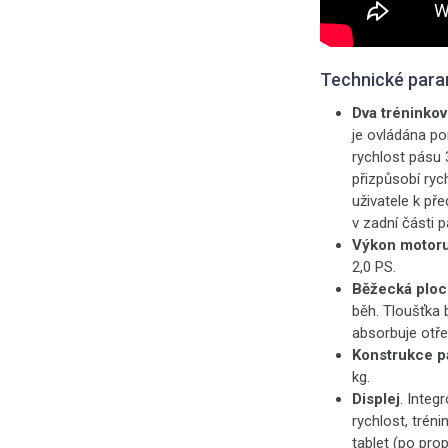
Technické para
Dva tréninko
je ovládána po
rychlost pásu
přizpůsobí ryc
uživatele k př
v zadní části 
Výkon motor
2,0 PS.
Běžecká ploc
běh. Tloušťka 
absorbuje otře
Konstrukce p
kg.
Displej
. Integ
rychlost, trén
tablet (po prop