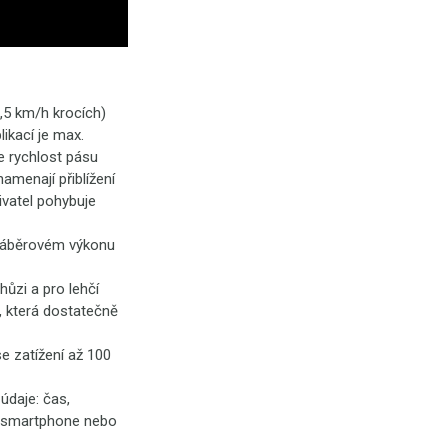
,5 km/h krocích)
ikací je max.
e rychlost pásu
amenají přiblížení
ivatel pohybuje
 záběrovém výkonu
ůzi a pro lehčí
, která dostatečně
se zatížení až 100
údaje: čas,
 i smartphone nebo