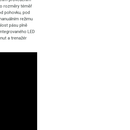
eho rozměry téměř
od pohovku, pod
 manuálním režimu
lost pásu plně
 integrovaného LED
nut a trenažér