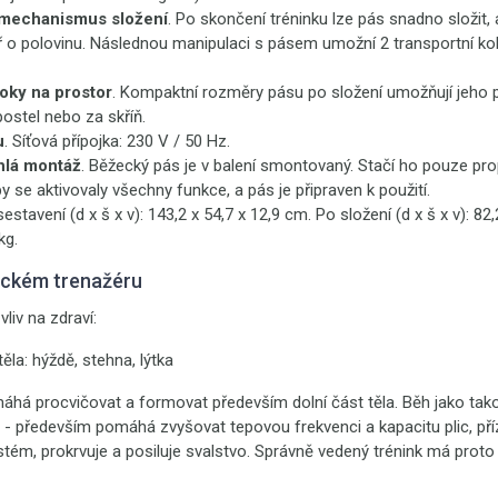
mechanismus složení
. Po skončení tréninku lze pás snadno složit,
 o polovinu. Následnou manipulaci s pásem umožní 2 transportní ko
oky na prostor
. Kompaktní rozměry pásu po složení umožňují jeho 
ostel nebo za skříň.
u
. Síťová přípojka: 230 V / 50 Hz.
hlá montáž
. Běžecký pás je v balení smontovaný. Stačí ho pouze prop
y se aktivovaly všechny funkce, a pás je připraven k použití.
sestavení (d x š x v): 143,2 x 54,7 x 12,9 cm. Po složení (d x š x v): 82
kg.
eckém trenažéru
vliv na zdraví:
těla: hýždě, stehna, lýtka
há procvičovat a formovat především dolní část těla. Běh jako tako
- především pomáhá zvyšovat tepovou frekvenci a kapacitu plic, příz
stém, prokrvuje a posiluje svalstvo. Správně vedený trénink má proto