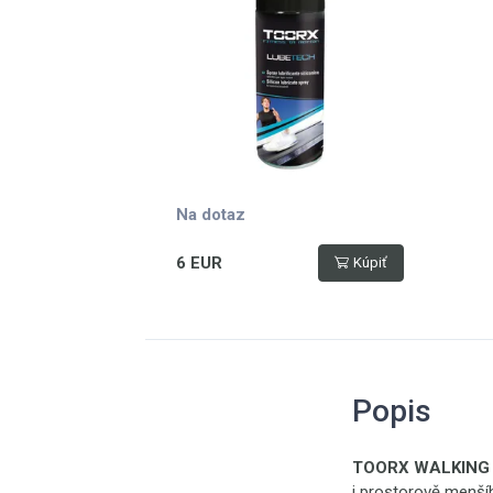
Na dotaz
6 EUR
Kúpiť
Popis
TOORX WALKING 
i prostorově menšíh