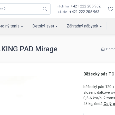
+421 222 205 962
Infolinka:
+421 222 205 963
Služba:
Stolný tenis
Detský svet
Záhradný nábytok
KING PAD Mirage
Domo
Běžecký pás T
běžecký pás 120 x
složení, dálkové ov
0,5-6 km/h, 2 tran
28 kg, šedá
Celý p