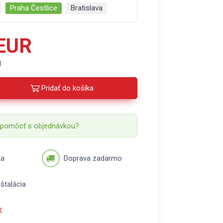
Praha Čestlice
Bratislava
 EUR
H
Pridať do košíka
 pomôcť s objednávkou?
ka
Doprava zadarmo
štalácia
X