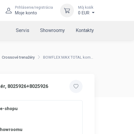
Prihlásenie/registrácia
Môj košík
Moje konto
0 EUR
Servis
Showroomy
Kontakty
Crossové trenažéry
BOWFLEX MAX TOTAL komplet-2
žér, 8025926+8025926
 e-shopu
 showroomu