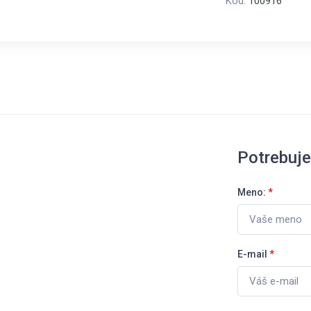
Kód:
100916
Potrebuj
Meno:
*
E-mail
*