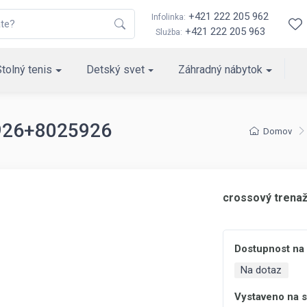
+421 222 205 962
Infolinka:
+421 222 205 963
Služba:
Stolný tenis
Detský svet
Záhradný nábytok
5926+8025926
Domov
crossový trena
Dostupnost na
Na dotaz
Vystaveno na