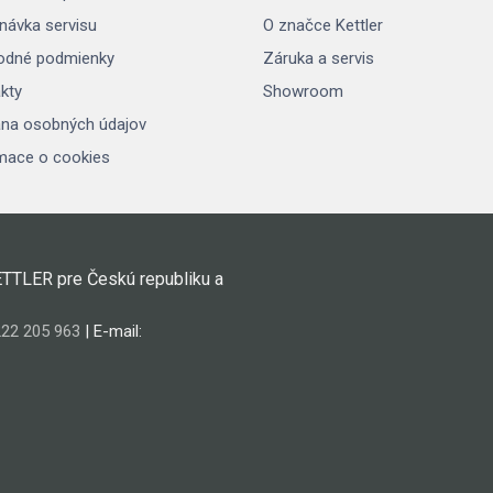
návka servisu
O značce Kettler
odné podmienky
Záruka a servis
kty
Showroom
na osobných údajov
mace o cookies
ETTLER pre Českú republiku a
22 205 963
| E-mail: