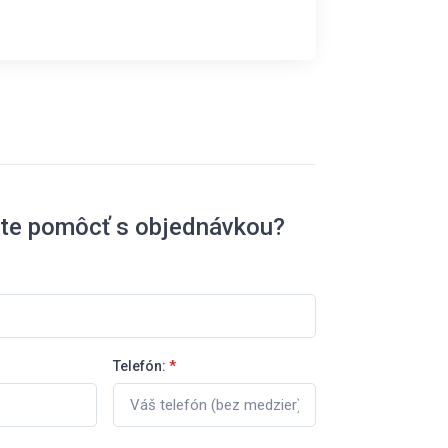
ete pomôcť s objednávkou?
Telefón:
*