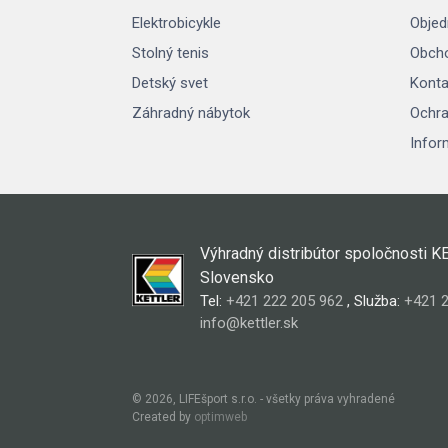
Elektrobicykle
Objed
Stolný tenis
Obch
Detský svet
Konta
Záhradný nábytok
Ochra
Infor
Výhradný distribútor spoločnosti K
Slovensko
Tel:
+421 222 205 962
, Služba:
+421 2
info@kettler.sk
© 2026, LIFEšport s.r.o. - všetky práva vyhradené
Created by
optimweb