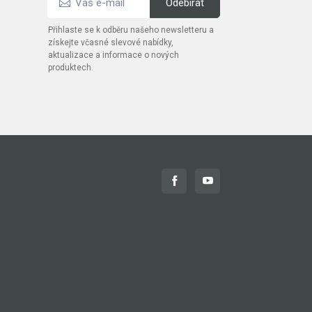
Přihlaste se k odběru našeho newsletteru a
získejte včasné slevové nabídky,
aktualizace a informace o nových
produktech.