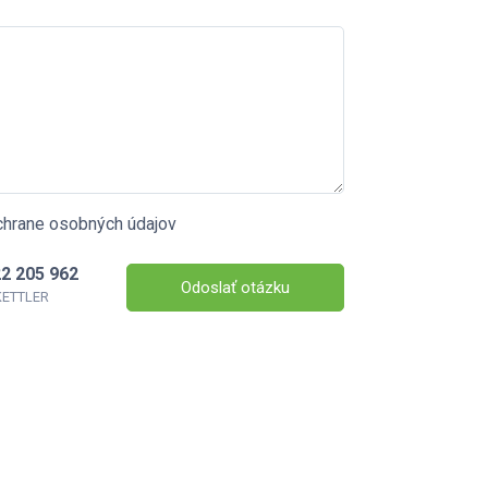
chrane osobných údajov
2 205 962
Odoslať otázku
 KETTLER