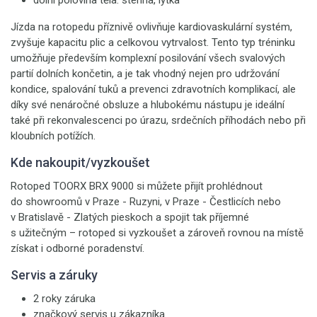
dolní polovina těla: stehna, lýtka
Jízda na rotopedu příznivě ovlivňuje kardiovaskulární systém,
zvyšuje kapacitu plic a celkovou vytrvalost. Tento typ tréninku
umožňuje především komplexní posilování všech svalových
partií dolních končetin, a je tak vhodný nejen pro udržování
kondice, spalování tuků a prevenci zdravotních komplikací, ale
díky své nenáročné obsluze a hlubokému nástupu je ideální
také při rekonvalescenci po úrazu, srdečních příhodách nebo při
kloubních potížích.
Kde nakoupit/vyzkoušet
Rotoped TOORX BRX 9000 si můžete přijít prohlédnout
do showroomů v Praze - Ruzyni, v Praze - Čestlicích nebo
v Bratislavě - Zlatých pieskoch a spojit tak příjemné
s užitečným – rotoped si vyzkoušet a zároveň rovnou na místě
získat i odborné poradenství.
Servis a záruky
2 roky záruka
značkový servis u zákazníka