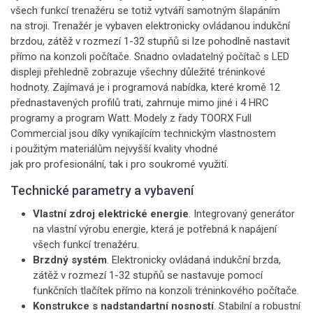
všech funkcí trenažéru se totiž vytváří samotným šlapáním
na stroji. Trenažér je vybaven elektronicky ovládanou indukční
brzdou, zátěž v rozmezí 1-32 stupňů si lze pohodlně nastavit
přímo na konzoli počítače. Snadno ovladatelný počítač s LED
displeji přehledně zobrazuje všechny důležité tréninkové
hodnoty. Zajímavá je i programová nabídka, které kromě 12
přednastavených profilů trati, zahrnuje mimo jiné i 4 HRC
programy a program Watt. Modely z řady TOORX Full
Commercial jsou díky vynikajícím technickým vlastnostem
i použitým materiálům nejvyšší kvality vhodné
jak pro profesionální, tak i pro soukromé využití.
Technické parametry a vybavení
Vlastní zdroj elektrické energie
. Integrovaný generátor
na vlastní výrobu energie, která je potřebná k napájení
všech funkcí trenažéru.
Brzdný systém
. Elektronicky ovládaná indukční brzda,
zátěž v rozmezí 1-32 stupňů se nastavuje pomocí
funkčních tlačítek přímo na konzoli tréninkového počítače.
Konstrukce s nadstandartní nosností
. Stabilní a robustní