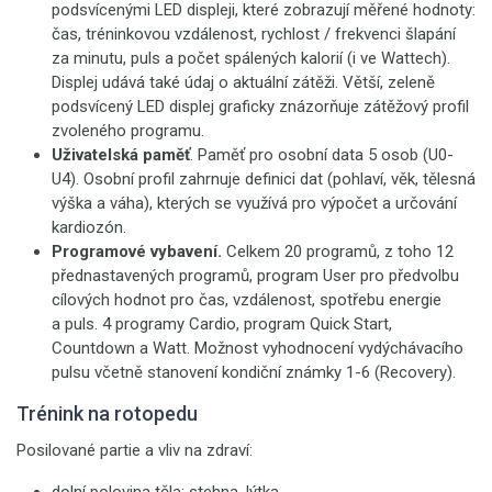
podsvícenými LED displeji, které zobrazují měřené hodnoty:
čas, tréninkovou vzdálenost, rychlost / frekvenci šlapání
za minutu, puls a počet spálených kalorií (i ve Wattech).
Displej udává také údaj o aktuální zátěži. Větší, zeleně
podsvícený LED displej graficky znázorňuje zátěžový profil
zvoleného programu.
Uživatelská paměť
. Paměť pro osobní data 5 osob (U0-
U4). Osobní profil zahrnuje definici dat (pohlaví, věk, tělesná
výška a váha), kterých se využívá pro výpočet a určování
kardiozón.
Programové vybavení.
Celkem 20 programů, z toho 12
přednastavených programů, program User pro předvolbu
cílových hodnot pro čas, vzdálenost, spotřebu energie
a puls. 4 programy Cardio, program Quick Start,
Countdown a Watt. Možnost vyhodnocení vydýchávacího
pulsu včetně stanovení kondiční známky 1-6 (Recovery).
Trénink na rotopedu
Posilované partie a vliv na zdraví: