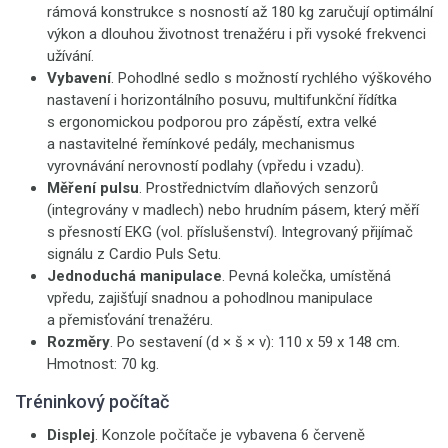
rámová konstrukce s nosností až 180 kg zaručují optimální
výkon a dlouhou životnost trenažéru i při vysoké frekvenci
užívání.
Vybavení
. Pohodlné sedlo s možností rychlého výškového
nastavení i horizontálního posuvu, multifunkční řídítka
s ergonomickou podporou pro zápěstí, extra velké
a nastavitelné řemínkové pedály, mechanismus
vyrovnávání nerovností podlahy (vpředu i vzadu).
Měření pulsu
. Prostřednictvím dlaňových senzorů
(integrovány v madlech) nebo hrudním pásem, který měří
s přesností EKG (vol. příslušenství). Integrovaný přijímač
signálu z Cardio Puls Setu.
Jednoduchá manipulace
. Pevná kolečka, umístěná
vpředu, zajišťují snadnou a pohodlnou manipulace
a přemisťování trenažéru.
Rozměry
. Po sestavení (d × š × v): 110 x 59 x 148 cm.
Hmotnost: 70 kg.
Tréninkový počítač
Displej
. Konzole počítače je vybavena 6 červeně