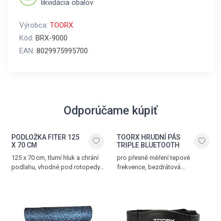
likvidácia obalov
Výrobca:
TOORX
Kód:
BRX-9000
EAN:
8029975995700
Odporúčame kúpiť
PODLOŽKA FITER 125
TOORX HRUDNÍ PÁS
X 70 CM
TRIPLE BLUETOOTH
125 x 70 cm, tlumí hluk a chrání
pro přesně měření tepové
podlahu, vhodné pod rotopedy,
frekvence, bezdrátová
ergometry a další posilovací
komunikace přes Bluetooth®
trenažéry
SMART, 5.3 kHz a ANT+
technologii, nastavitelný popruh,
dosah až 10 m