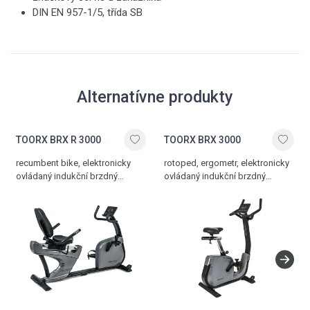
DIN EN 957-1/5, třída SB
Alternatívne produkty
TOORX BRX R 3000
TOORX BRX 3000
recumbent bike, elektronicky
rotoped, ergometr, elektronicky
ovládaný indukční brzdný
ovládaný indukční brzdný
systém, 32 stupňů zátěže,
systém, 32 stupňů zátěže,
Bluetooth rozhraní, paměť pro 4
bohatá programová nabídka,
osoby, bohatá programová
paměť pro 4 osoby, Bluetooth
nabídka včetně aplikace
rozhraní, nízký nástup, 3-dílné
iConsole, nízký nástup, 16 kg
kliky, 16 kg setrvačník, nosnost
setrvačník, nosnost 160 kg
160 kg