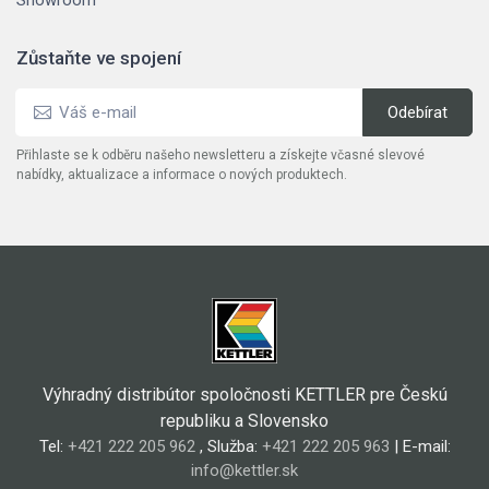
Zůstaňte ve spojení
Přihlaste se k odběru našeho newsletteru a získejte včasné slevové
nabídky, aktualizace a informace o nových produktech.
Výhradný distribútor spoločnosti KETTLER pre Českú
republiku a Slovensko
Tel:
+421 222 205 962
, Služba:
+421 222 205 963
| E-mail:
info@kettler.sk