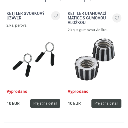
KETTLER SVORKOVÝ
KETTLER UTAHOVACÍ
UZÁVĚR
MATICE S GUMOVOU
VLOŽKOU
2 ks, pérová
2 ks; s gumovou vložkou
Vyprodáno
Vyprodáno
10 EUR
10 EUR
Prejsť na detail
Prejsť na detail