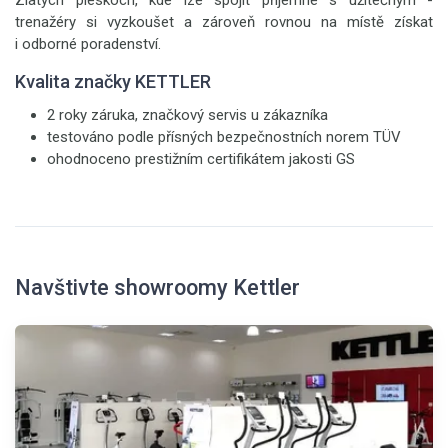
Zlatých pieskoch, kde lze spojit příjemné s užitečným -
trenažéry si vyzkoušet a zároveň rovnou na místě získat
i odborné poradenství.
Kvalita značky KETTLER
2 roky záruka, značkový servis u zákazníka
testováno podle přísných bezpečnostních norem TÜV
ohodnoceno prestižním certifikátem jakosti GS
Navštivte showroomy Kettler