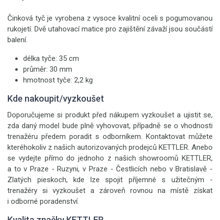
Činková tyč je vyrobena z vysoce kvalitní oceli s pogumovanou
rukojetí. Dvě utahovací matice pro zajištění závaží jsou součástí
balení.
délka tyče: 35 cm
průměr: 30 mm
hmotnost tyče: 2,2 kg
Kde nakoupit/vyzkoušet
Doporučujeme si produkt před nákupem vyzkoušet a ujistit se,
zda daný model bude plně vyhovovat, případně se o vhodnosti
trenažéru předem poradit s odborníkem. Kontaktovat můžete
kteréhokoliv z našich autorizovaných prodejců KETTLER. Anebo
se vydejte přímo do jednoho z našich showroomů KETTLER,
a to v Praze - Ruzyni, v Praze - Čestlicích nebo v Bratislavě -
Zlatých pieskoch, kde lze spojit příjemné s užitečným -
trenažéry si vyzkoušet a zároveň rovnou na místě získat
i odborné poradenství.
Kvalita značky KETTLER