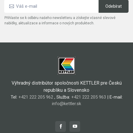
Přihlaste se k odběru našeho newsletteru a získejte včasné slevové
nabídky, aktualizace a informace o nových produktech.
Výhradný distribútor spoločnosti KETTLER pre Českú
republiku a Slovensko
Tel:
+421 222 205 962
, Služba:
+421 222 205 963
| E-mail:
info@kettler.sk