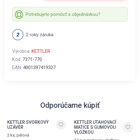
Potrebujete pomôcť s objednávkou?
2 roky záruka
Výrobca:
KETTLER
Kód:
7371-770
EAN:
4001397419327
Odporúčame kúpiť
KETTLER SVORKOVÝ
KETTLER UTAHOVACÍ
UZÁVĚR
MATICE S GUMOVOU
VLOŽKOU
2 ks, pérová