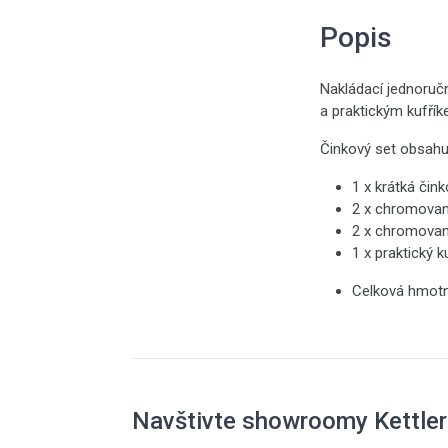
Popis
Nakládací jednoruč
a praktickým kufřík
Činkový set obsahu
1 x krátká
2 x chrom
2 x chromo
1 x praktický 
Celková hmotno
Navštivte showroomy Kettler