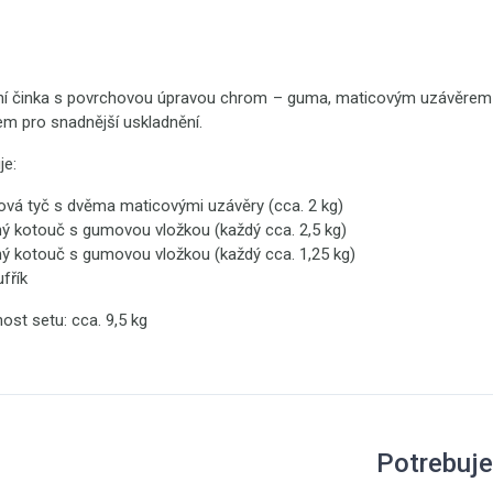
ní činka s povrchovou úpravou chrom – guma, maticovým uzávěrem p
em pro snadnější uskladnění.
je:
 činková tyč s dvěma maticovými uzávěry (cca. 2 kg
ovaný kotouč s gumovou vložkou (každý cca. 2,5 
vaný kotouč s gumovou vložkou (každý cca. 1,25 kg
kufřík
st setu: cca. 9,5 kg
Potrebuj