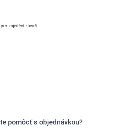
ro zajištění závaží
)
kg)
)
ete pomôcť s objednávkou?