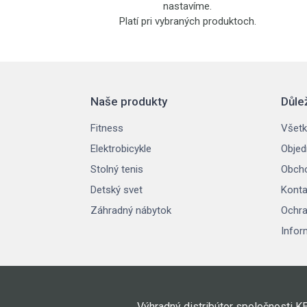
nastavíme.
Platí pri vybraných produktoch.
Naše produkty
Důle
Fitness
Všetk
Elektrobicykle
Objed
Stolný tenis
Obch
Detský svet
Konta
Záhradný nábytok
Ochra
Infor
Výhradný distribútor spoločnosti K