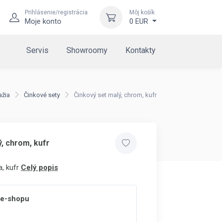
Prihlásenie/registrácia
Môj košík
Moje konto
0 EUR
Servis
Showroomy
Kontakty
ažia
Činkové sety
Činkový set malý, chrom, kufr
, chrom, kufr
, kufr
Celý popis
 e-shopu