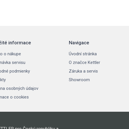
žité informace
Navigace
o o nákupe
Úvodní stránka
návka servisu
O značce Kettler
odné podmienky
Záruka a servis
kty
Showroom
na osobných údajov
mace o cookies
ETTLER pre Českú republiku a