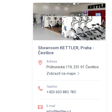
Showroom KETTLER, Praha -
Čestlice
Adresa
Průhonická 119, 251 01
Čestlice
Zobraziť na mape
Telefón
+420 603 883 785
E-mail
info@kettler.cz