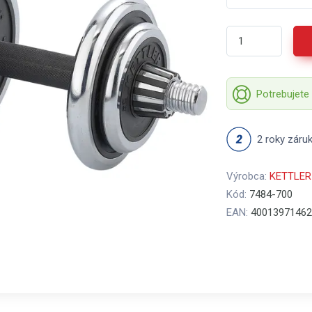
Potrebujete
2 roky záru
Výrobca:
KETTLER
Kód:
7484-700
EAN:
40013971462