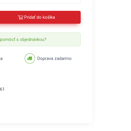
Pridať do košíka
 pomôcť s objednávkou?
ka
Doprava zadarmo
61