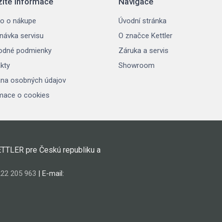
žité informace
Navigace
o o nákupe
Úvodní stránka
návka servisu
O značce Kettler
odné podmienky
Záruka a servis
kty
Showroom
na osobných údajov
mace o cookies
ETTLER pre Českú republiku a
22 205 963
| E-mail: