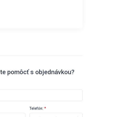
ete pomôcť s objednávkou?
Telefón:
*