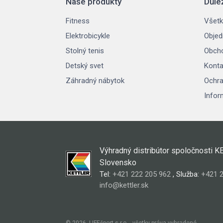
Naše produkty
Důle
Fitness
Všetk
Elektrobicykle
Objed
Stolný tenis
Obch
Detský svet
Konta
Záhradný nábytok
Ochra
Infor
Výhradný distribútor spoločnosti K
Slovensko
Tel:
+421 222 205 962
, Služba:
+421 2
info@kettler.sk