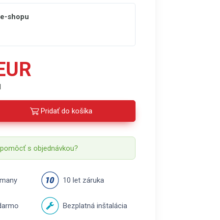
 e-shopu
 EUR
H
Pridať do košíka
 pomôcť s objednávkou?
rmany
10 let záruka
darmo
Bezplatná inštalácia