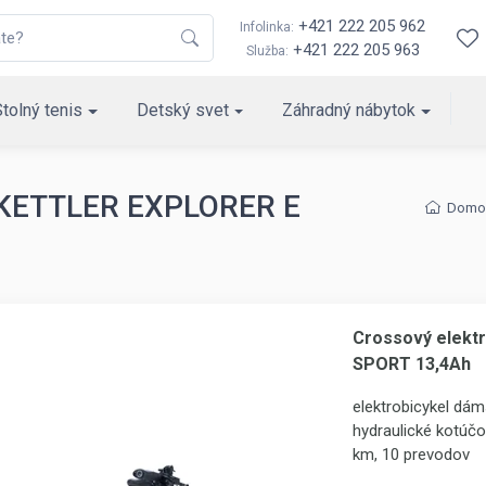
+421 222 205 962
Infolinka:
+421 222 205 963
Služba:
Stolný tenis
Detský svet
Záhradný nábytok
l KETTLER EXPLORER E
Domo
Crossový elekt
SPORT 13,4Ah
elektrobicykel dá
hydraulické kotúč
km, 10 prevodov