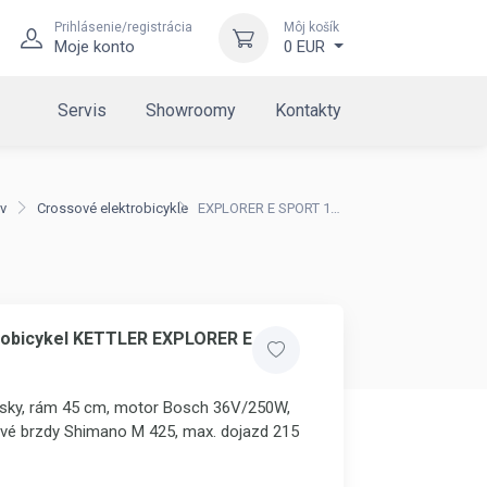
Prihlásenie/registrácia
Môj košík
Moje konto
0 EUR
Servis
Showroomy
Kontakty
v
Crossové elektrobicykle
EXPLORER E SPORT 13,4Ah
robicykel KETTLER EXPLORER E
msky, rám 45 cm, motor Bosch 36V/250W,
ové brzdy Shimano M 425, max. dojazd 215