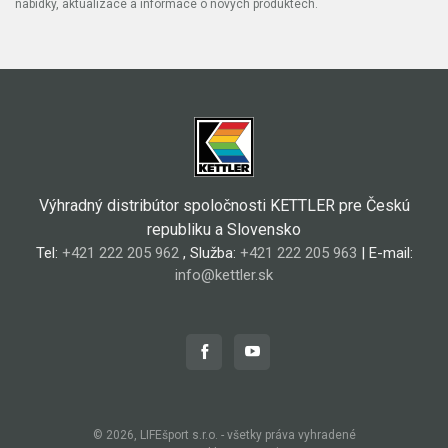
nabídky, aktualizace a informace o nových produktech.
Výhradný distribútor spoločnosti KETTLER pre Českú
republiku a Slovensko
Tel:
+421 222 205 962
, Služba:
+421 222 205 963
| E-mail:
info@kettler.sk
© 2026, LIFEšport s.r.o. - všetky práva vyhradené