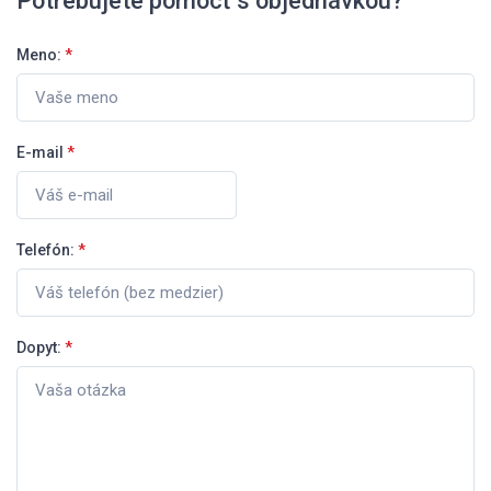
Potrebujete pomôcť s objednávkou?
Meno:
*
E-mail
*
Telefón:
*
Dopyt:
*