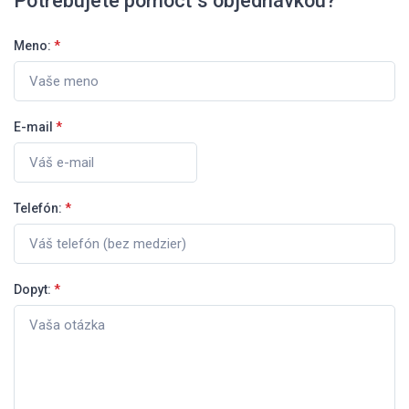
Potrebujete pomôcť s objednávkou?
Meno:
*
E-mail
*
Telefón:
*
Dopyt:
*