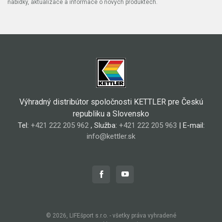
nabídky, aktualizace a informace o nových produktech.
Výhradný distribútor spoločnosti KETTLER pre Českú
republiku a Slovensko
Tel:
+421 222 205 962
, Služba:
+421 222 205 963
| E-mail:
info@kettler.sk
© 2026, LIFEšport s.r.o. - všetky práva vyhradené