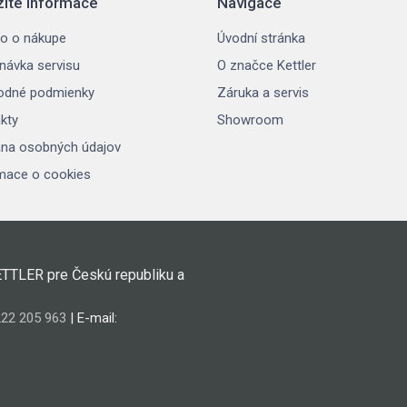
žité informace
Navigace
o o nákupe
Úvodní stránka
návka servisu
O značce Kettler
odné podmienky
Záruka a servis
kty
Showroom
na osobných údajov
mace o cookies
ETTLER pre Českú republiku a
22 205 963
| E-mail: