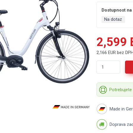
Dostupnost na
Na dotaz
2,599
2,166 EUR bez DP
Potrebujete
Made in Ge
Doprava za