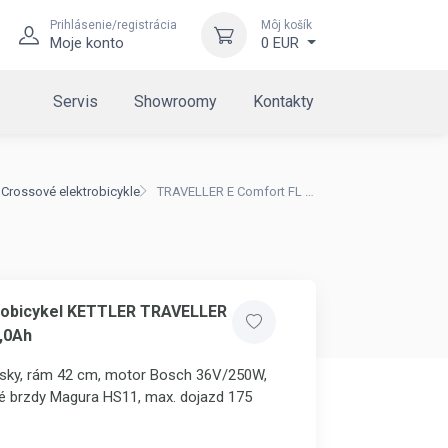
Prihlásenie/registrácia
Môj košík
Moje konto
0 EUR
Servis
Showroomy
Kontakty
Crossové elektrobicykle
TRAVELLER E Comfort FL 11,0Ah
robicykel KETTLER TRAVELLER
,0Ah
msky, rám 42 cm, motor Bosch 36V/250W,
vé brzdy Magura HS11, max. dojazd 175