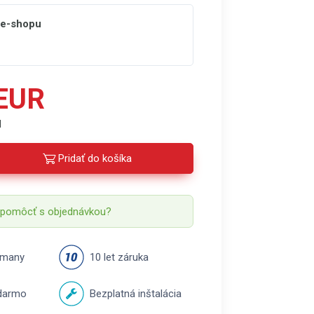
 e-shopu
 EUR
H
Pridať do košíka
 pomôcť s objednávkou?
rmany
10 let záruka
darmo
Bezplatná inštalácia