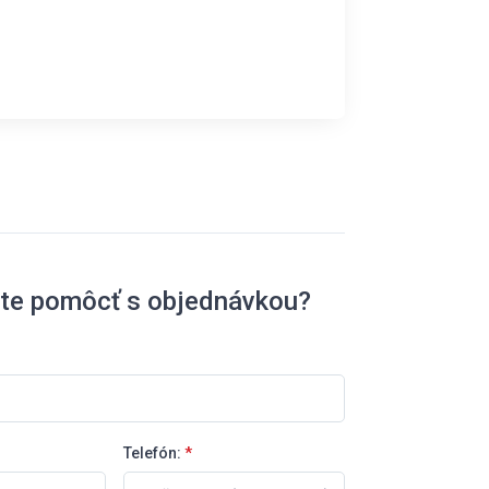
ete pomôcť s objednávkou?
Telefón:
*