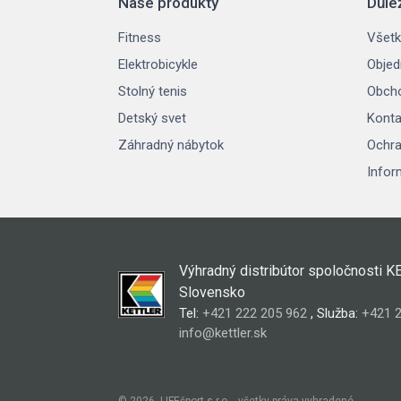
Naše produkty
Důle
Fitness
Všetk
Elektrobicykle
Objed
Stolný tenis
Obch
Detský svet
Konta
Záhradný nábytok
Ochra
Infor
Výhradný distribútor spoločnosti K
Slovensko
Tel:
+421 222 205 962
, Služba:
+421 2
info@kettler.sk