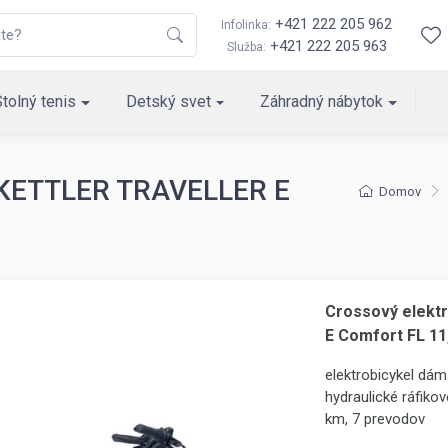
+421 222 205 962
Infolinka:
+421 222 205 963
Služba:
Stolný tenis
Detský svet
Záhradný nábytok
l KETTLER TRAVELLER E
Domov
Crossový elekt
E Comfort FL 11
elektrobicykel dá
hydraulické ráfiko
km, 7 prevodov