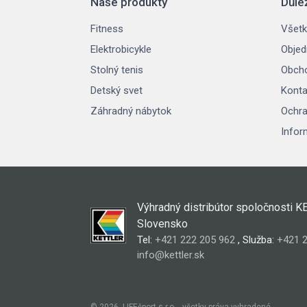
Naše produkty
Důle
Fitness
Všetk
Elektrobicykle
Objed
Stolný tenis
Obch
Detský svet
Konta
Záhradný nábytok
Ochra
Infor
Výhradný distribútor spoločnosti K
Slovensko
Tel:
+421 222 205 962
, Služba:
+421 2
info@kettler.sk