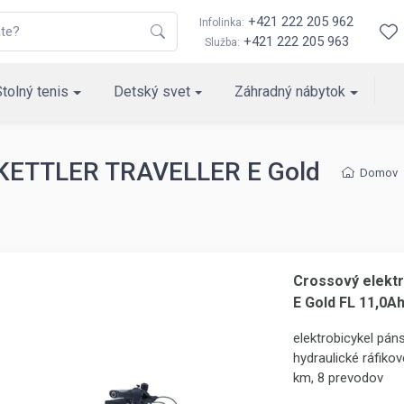
+421 222 205 962
Infolinka:
+421 222 205 963
Služba:
Stolný tenis
Detský svet
Záhradný nábytok
l KETTLER TRAVELLER E Gold
Domov
Crossový elekt
E Gold FL 11,0A
elektrobicykel pá
hydraulické ráfiko
km, 8 prevodov