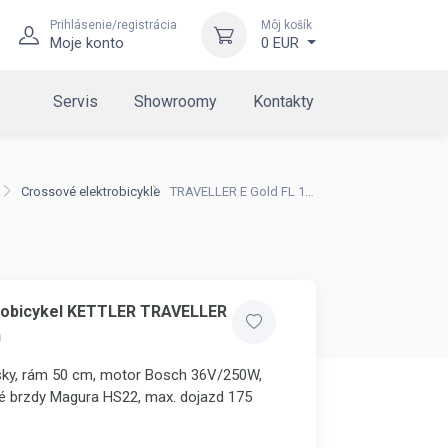
Prihlásenie/registrácia
Môj košík
Moje konto
0 EUR
Servis
Showroomy
Kontakty
Crossové elektrobicykle
TRAVELLER E Gold FL 11,0Ah
robicykel KETTLER TRAVELLER
h
nsky, rám 50 cm, motor Bosch 36V/250W,
vé brzdy Magura HS22, max. dojazd 175