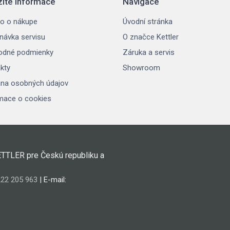
žité informace
Navigace
o o nákupe
Úvodní stránka
návka servisu
O značce Kettler
odné podmienky
Záruka a servis
kty
Showroom
na osobných údajov
mace o cookies
ETTLER pre Českú republiku a
22 205 963
| E-mail: