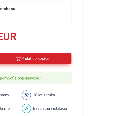
 e-shopu
 EUR
H
Pridať do košíka
 pomôcť s objednávkou?
rmany
10 let záruka
darmo
Bezplatná inštalácia