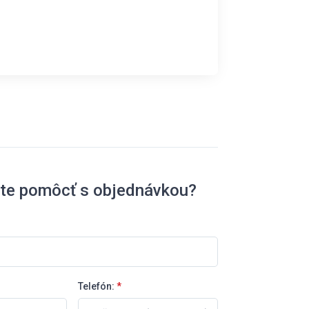
ete pomôcť s objednávkou?
Telefón:
*