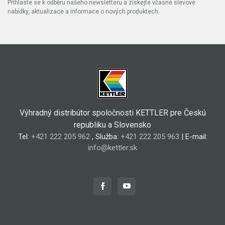
Přihlaste se k odběru našeho newsletteru a získejte včasné slevové
nabídky, aktualizace a informace o nových produktech.
Výhradný distribútor spoločnosti KETTLER pre Českú
republiku a Slovensko
Tel:
+421 222 205 962
, Služba:
+421 222 205 963
| E-mail:
info@kettler.sk