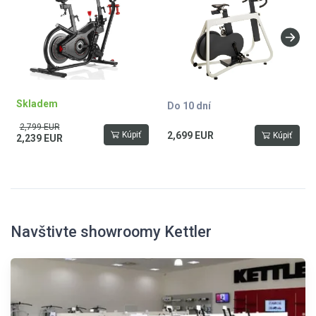
pro tréninkové aplikace JRNY
pro 4 osoby a 1 hosta, plně
(aplikace je na 2 měsíce
nastavitelný, kombinované SPD
zdarma), Zwift® nebo
pedály, nosnost 130 kg,
Peloton®, USB port, bezdrátový
hmotnost 48 kg, grey
Bluetooth náramek na ruku
součástí, reproduktory, držáky
na láhev, plně nastavitelný,
hmotnost 71,8 kg, nosnost 147
Skladem
Do 10 dní
kg
2,799 EUR
Kúpiť
2,699 EUR
Kúpiť
2,239 EUR
Navštivte showroomy Kettler