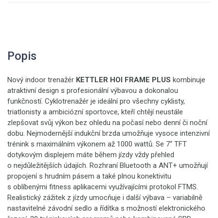
Popis
Nový indoor trenažér
KETTLER HOI FRAME PLUS
kombinuje
atraktivní design s profesionální výbavou a dokonalou
funkčností. Cyklotrenažér je ideální pro všechny cyklisty,
triatlonisty a ambiciózní sportovce, kteří chtějí neustále
zlepšovat svůj výkon bez ohledu na počasí nebo denní či noční
dobu. Nejmodernější indukční brzda umožňuje vysoce intenzivní
trénink s maximálním výkonem až 1000 wattů. Se 7“ TFT
dotykovým displejem máte během jízdy vždy přehled
o nejdůležitějších údajích. Rozhraní Bluetooth a ANT+ umožňují
propojení s hrudním pásem a také plnou konektivitu
s oblíbenými fitness aplikacemi využívajícími protokol FTMS.
Realistický zážitek z jízdy umocňuje i další výbava – variabilně
nastavitelné závodní sedlo a řídítka s možností elektronického