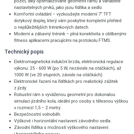
pozici, díky optimalizované geometrii rámu a variabilitě
nastavitelných prvků, jako jsou řídítka a sedlo.
Komfortní ovládání – vyzkoušejte moderní 7“ TFT
dotykový displej, který vám poskytne kompletní přehled
o nejdůležitějších tréninkových datech.
Moderní a zábavný trénink – plná konektivita s oblíbenými
fitness aplikacemi pracujícími na protokolu FTMS.
Technický popis
Elektromagnetická indukční brzda, elektronická regulace
výkonu: 25 - 600 W (po 5 W, nezávisle na otáčkách), až
1000 W (ve 20 stupních, závisle na otáčkách).
Elektronické řazení na řídítkách pro realistický zážitek
z jízdy.
Robustní rám s vyváženou geometrií pro dokonalou
simulaci jízdního kola, ideální pro osoby s tělesnou výškou
v rozmezí 1,5 – 2 metry.
Bezpečnostní volnoběh.
Výškové i horizontální nastavení závodního sedla.
Závodní řídítka s možností výškového nastavení