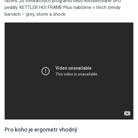
řazení, 20 tréninkových programů nebo kombinované SPD
pedály. KETTLER HOI FRAME Plus nabízíme v třech trendy
barvách – grey, stone a shock.
Pro koho je ergometr vhodný