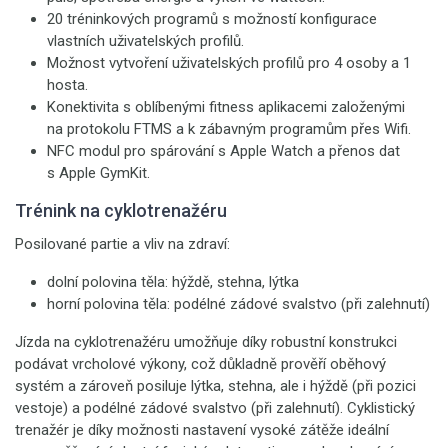
20 tréninkových programů s možností konfigurace
vlastních uživatelských profilů.
Možnost vytvoření uživatelských profilů pro 4 osoby a 1
hosta.
Konektivita s oblíbenými fitness aplikacemi založenými
na protokolu FTMS a k zábavným programům přes Wifi.
NFC modul pro spárování s Apple Watch a přenos dat
s Apple GymKit.
Trénink na cyklotrenažéru
Posilované partie a vliv na zdraví:
dolní polovina těla: hýždě, stehna, lýtka
horní polovina těla: podélné zádové svalstvo (při zalehnutí)
Jízda na cyklotrenažéru umožňuje díky robustní konstrukci
podávat vrcholové výkony, což důkladně prověří oběhový
systém a zároveň posiluje lýtka, stehna, ale i hýždě (při pozici
vestoje) a podélné zádové svalstvo (při zalehnutí). Cyklistický
trenažér je díky možnosti nastavení vysoké zátěže ideální