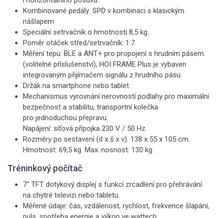
i horizontálního posuvu.
Kombinované pedály: SPD v kombinaci s klasickým
nášlapem.
Speciální setrvačník o hmotnosti 8,5 kg.
Poměr otáček střed/setrvačník: 1:7.
Měření tepu: BLE a ANT+ pro propojení s hrudním pásem
(volitelné příslušenství), HOI FRAME Plus je vybaven
integrovaným přijímačem signálu z hrudního pásu.
Držák na smartphone nebo tablet.
Mechanismus vyrovnání nerovností podlahy pro maximální
bezpečnost a stabilitu, transportní kolečka
pro jednoduchou přepravu.
Napájení: síťová přípojka 230 V / 50 Hz.
Rozměry po sestavení (d x š x v): 138 x 55 x 105 cm.
Hmotnost: 69,5 kg. Max. nosnost: 130 kg.
Tréninkový počítač
7“ TFT dotykový displej s funkcí zrcadlení pro přehrávání
na chytré televizi nebo tabletu.
Měřené údaje: čas, vzdálenost, rychlost, frekvence šlapání,
puls, spotřeba energie a výkon ve wattech.