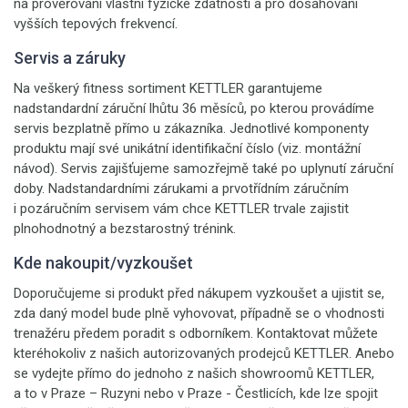
na prověřování vlastní fyzické zdatnosti a pro dosahování
vyšších tepových frekvencí.
Servis a záruky
Na veškerý fitness sortiment KETTLER garantujeme
nadstandardní záruční lhůtu 36 měsíců, po kterou provádíme
servis bezplatně přímo u zákazníka. Jednotlivé komponenty
produktu mají své unikátní identifikační číslo (viz. montážní
návod). Servis zajišťujeme samozřejmě také po uplynutí záruční
doby. Nadstandardními zárukami a prvotřídním záručním
i pozáručním servisem vám chce KETTLER trvale zajistit
plnohodnotný a bezstarostný trénink.
Kde nakoupit/vyzkoušet
Doporučujeme si produkt před nákupem vyzkoušet a ujistit se,
zda daný model bude plně vyhovovat, případně se o vhodnosti
trenažéru předem poradit s odborníkem. Kontaktovat můžete
kteréhokoliv z našich autorizovaných prodejců KETTLER. Anebo
se vydejte přímo do jednoho z našich showroomů KETTLER,
a to v Praze – Ruzyni nebo v Praze - Čestlicích, kde lze spojit