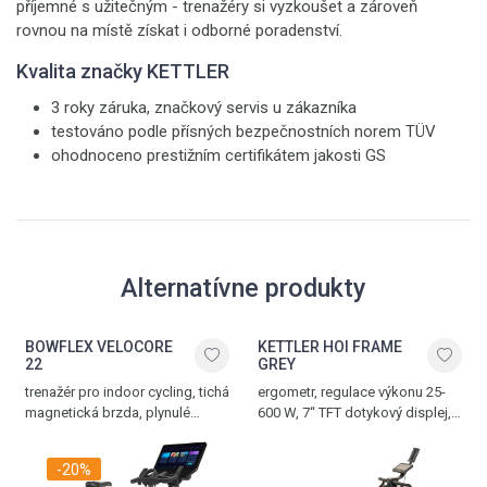
příjemné s užitečným - trenažéry si vyzkoušet a zároveň
rovnou na místě získat i odborné poradenství.
Kvalita značky KETTLER
3 roky záruka, značkový servis u zákazníka
testováno podle přísných bezpečnostních norem TÜV
ohodnoceno prestižním certifikátem jakosti GS
Alternatívne produkty
BOWFLEX VELOCORE
KETTLER HOI FRAME
22
GREY
trenažér pro indoor cycling, tichá
ergometr, regulace výkonu 25-
magnetická brzda, plynulé
600 W, 7“ TFT dotykový displej,
manuální nastavení zátěže,
20 tréninkových programů,
bezpečnostní rychlobrzda, 22“
Bluetooth rozhraní pro populární
-20%
HD displej, Bluetooth rozhraní
tréninkové aplikace, paměť