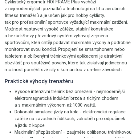
Cyklistický ergometr HOI FRAME Plus vychází
z nejmodernějších poznatků a technologií na trhu aerobních
fitness trenažérů a je určen jak pro hobby cyklisty,
tak pro profesionální sportovce vyžadující maximální zatížení.
Možnost nastavení vysoké zátěže, stabilní konstrukce
a bezúdržbový převodový systém vyhovují zejména
sportovcům, kteří chtějí podávat maximální výkony a podrobně
monitorovat svou kondici. Propojení se smartphonem nebo
tabletem a oblíbenými tréninkovými aplikacemi je atraktivní
obzvlášť pro soutěživé povahy, které tak získávají jedinečnou
možnost poměřit své síly s komunitou v on-line závodech.
Praktické výhody trenažéru
Vysoce intenzivní trénink bez omezení - nejmodernější
elektromagnetická indukční brzda s tichým chodem
a s maximálním výkonem až 1000 wattů.
Dokonalá simulace jízdy na kole - elektronická regulace
zátěže na závodních řídítkách, volnoběh pro odpočinek
a jízdu z kopce.
Maximální přizpůsobení – zaujměte oblíbenou tréninkovou