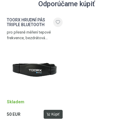
Odporúčame kúpiť
TOORX HRUDNÍ PÁS
TRIPLE BLUETOOTH
pro přesně měření tepové
frekvence, bezdrátová
komunikace přes Bluetooth®
SMART, 5.3 kHz a ANT+
technologii, nastavitelný popruh,
dosah až 10 m
Skladem
50 EUR
Kúpiť