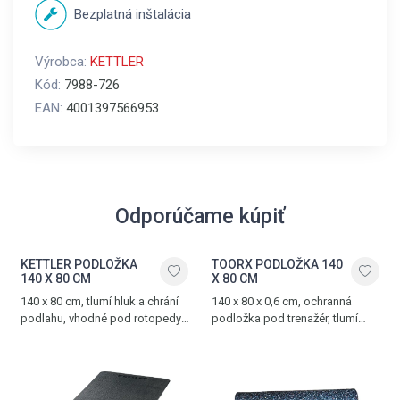
Bezplatná inštalácia
Výrobca:
KETTLER
Kód:
7988-726
EAN:
4001397566953
Odporúčame kúpiť
KETTLER PODLOŽKA
TOORX PODLOŽKA 140
140 X 80 CM
X 80 CM
140 x 80 cm, tlumí hluk a chrání
140 x 80 x 0,6 cm, ochranná
podlahu, vhodné pod rotopedy,
podložka pod trenažér, tlumí
ergometry, crosstrenažéry
hluk a vibrace, vyrobena z PVC
a další posilovací trenažéry