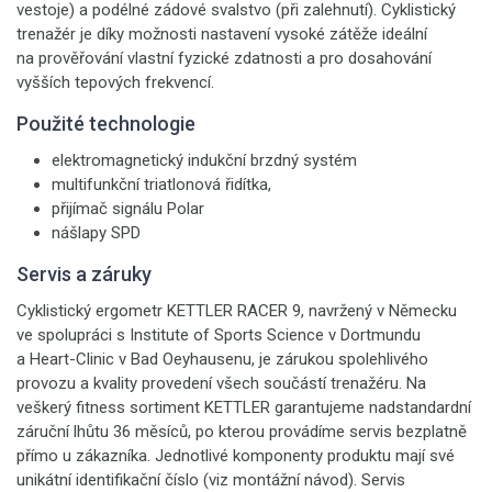
vestoje) a podélné zádové svalstvo (při zalehnutí). Cyklistický
trenažér je díky možnosti nastavení vysoké zátěže ideální
na prověřování vlastní fyzické zdatnosti a pro dosahování
vyšších tepových frekvencí.
Použité technologie
elektromagnetický indukční brzdný systém
multifunkční triatlonová řidítka,
přijímač signálu Polar
nášlapy SPD
Servis a záruky
Cyklistický ergometr KETTLER RACER 9, navržený v Německu
ve spolupráci s Institute of Sports Science v Dortmundu
a Heart-Clinic v Bad Oeyhausenu, je zárukou spolehlivého
provozu a kvality provedení všech součástí trenažéru. Na
veškerý fitness sortiment KETTLER garantujeme nadstandardní
záruční lhůtu 36 měsíců, po kterou provádíme servis bezplatně
přímo u zákazníka. Jednotlivé komponenty produktu mají své
unikátní identifikační číslo (viz montážní návod). Servis