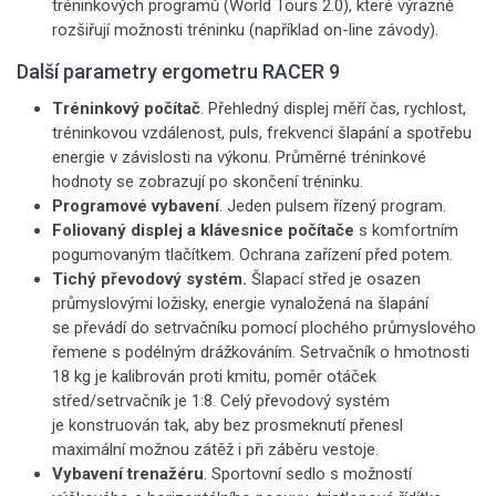
tréninkových programů (World Tours 2.0), které výrazně
rozšiřují možnosti tréninku (například on-line závody).
Další parametry ergometru RACER 9
Tréninkový počítač
. Přehledný displej měří čas, rychlost,
tréninkovou vzdálenost, puls, frekvenci šlapání a spotřebu
energie v závislosti na výkonu. Průměrné tréninkové
hodnoty se zobrazují po skončení tréninku.
Programové vybavení
. Jeden pulsem řízený program.
Foliovaný displej a klávesnice počítače
s komfortním
pogumovaným tlačítkem. Ochrana zařízení před potem.
Tichý převodový systém.
Šlapací střed je osazen
průmyslovými ložisky, energie vynaložená na šlapání
se převádí do setrvačníku pomocí plochého průmyslového
řemene s podélným drážkováním. Setrvačník o hmotnosti
18 kg je kalibrován proti kmitu, poměr otáček
střed/setrvačník je 1:8. Celý převodový systém
je konstruován tak, aby bez prosmeknutí přenesl
maximální možnou zátěž i při záběru vestoje.
Vybavení trenažéru
. Sportovní sedlo s možností