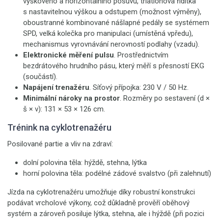
výškového a horizontálního posuvu, triatlonová řídítka
s nastavitelnou výškou a odstupem (možnost výměny),
oboustranné kombinované nášlapné pedály se systémem
SPD, velká kolečka pro manipulaci (umístěná vpředu),
mechanismus vyrovnávání nerovností podlahy (vzadu).
Elektronické měření pulsu
. Prostřednictvím
bezdrátového hrudního pásu, který měří s přesností EKG
(součástí).
Napájení trenažéru
. Síťový přípojka: 230 V / 50 Hz.
Minimální nároky na prostor
. Rozměry po sestavení (d ×
š × v): 131 × 53 × 126 cm.
Trénink na cyklotrenažéru
Posilované partie a vliv na zdraví:
dolní polovina těla: hýždě, stehna, lýtka
horní polovina těla: podélné zádové svalstvo (při zalehnutí)
Jízda na cyklotrenažéru umožňuje díky robustní konstrukci
podávat vrcholové výkony, což důkladně prověří oběhový
systém a zároveň posiluje lýtka, stehna, ale i hýždě (při pozici