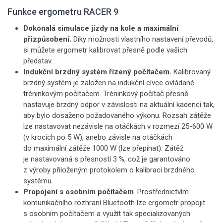
Funkce ergometru RACER 9
Dokonalá simulace jízdy na kole a maximální
přizpůsobení.
Díky možnosti vlastního nastavení převodů,
si můžete ergometr kalibrovat přesně podle vašich
představ.
Indukční brzdný systém řízený počítačem.
Kalibrovaný
brzdný systém je založen na indukční cívce ovládané
tréninkovým počítačem. Tréninkový počítač přesně
nastavuje brzdný odpor v závislosti na aktuální kadenci tak,
aby bylo dosaženo požadovaného výkonu. Rozsah zátěže
lze nastavovat nezávisle na otáčkách v rozmezí 25-600 W
(v krocích po 5 W), anebo závisle na otáčkách
do maximální zátěže 1000 W (lze přepínat). Zátěž
je nastavovaná s přesností 3 %, což je garantováno
z výroby přiloženým protokolem o kalibraci brzdného
systému.
Propojení s osobním počítačem
. Prostřednictvím
komunikačního rozhraní Bluetooth lze ergometr propojit
s osobním počítačem a využít tak specializovaných