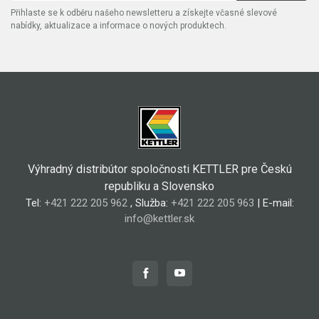
Přihlaste se k odběru našeho newsletteru a získejte včasné slevové
nabídky, aktualizace a informace o nových produktech.
Výhradný distribútor spoločnosti KETTLER pre Českú
republiku a Slovensko
Tel:
+421 222 205 962
, Služba:
+421 222 205 963
| E-mail:
info@kettler.sk