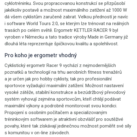
cyklotréninku. Svou propracovanou konstrukcí se přizpůsobí
jakékoliv postavě a možnost maximálního zatížení až 1000 W
dá všem cyklistům zaručeně zabrat. Velkou předností je navíc
i software World Tours 2.0, se kterým lze trénovat na reálných
trasách po celém světě. Ergometr KETTLER RACER 9 byl
vyroben v Německu a tato tradice výroby Made in Germany již
dlouhá léta reprezentuje špičkovou kvalitu a spolehlivost.
Pro koho je ergometr vhodný
Cyklistický ergometr Racer 9 vychází z nejmodernějších
poznatků a technologií na trhu aerobních fitness trenažérů
a je určen jak pro hobby cyklisty, tak pro profesionální
sportovce vyžadující maximální zatížení. Možnost nastavení
vysoké zátěže, stabilní konstrukce a bezúdržbový převodový
systém vyhovují zejména sportovcům, kteří chtějí podávat
maximální výkony a podrobně monitorovat svou kondici.
Propojení s osobním počítačem a specializovaným
tréninkovým softwarem je atraktivní obzvlášť pro soutěživé
povahy, které tak získávají jedinečnou možnost poměřit své síly
s komunitou v on-line závodech.