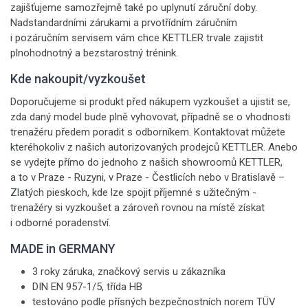
zajišťujeme samozřejmě také po uplynutí záruční doby.
Nadstandardními zárukami a prvotřídním záručním
i pozáručním servisem vám chce KETTLER trvale zajistit
plnohodnotný a bezstarostný trénink.
Kde nakoupit/vyzkoušet
Doporučujeme si produkt před nákupem vyzkoušet a ujistit se,
zda daný model bude plně vyhovovat, případně se o vhodnosti
trenažéru předem poradit s odborníkem. Kontaktovat můžete
kteréhokoliv z našich autorizovaných prodejců KETTLER. Anebo
se vydejte přímo do jednoho z našich showroomů KETTLER,
a to v Praze - Ruzyni, v Praze - Čestlicích nebo v Bratislavě –
Zlatých pieskoch, kde lze spojit příjemné s užitečným -
trenažéry si vyzkoušet a zároveň rovnou na místě získat
i odborné poradenství.
MADE in GERMANY
3 roky záruka, značkový servis u zákazníka
DIN EN 957-1/5, třída HB
testováno podle přísných bezpečnostních norem TÜV