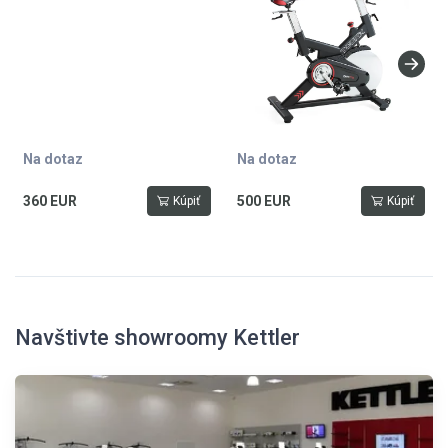
na láhev, variabilní, LCD displej,
vyvážený 22 kg setrvačník,
nosnost 130 kg
Na dotaz
Na dotaz
360 EUR
500 EUR
Kúpiť
Kúpiť
Navštivte showroomy Kettler