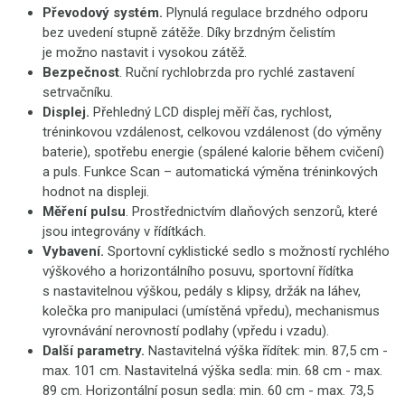
Převodový systém.
Plynulá regulace brzdného odporu
bez uvedení stupně zátěže. Díky brzdným čelistím
je možno nastavit i vysokou zátěž.
Bezpečnost
. Ruční rychlobrzda pro rychlé zastavení
setrvačníku.
Displej.
Přehledný LCD
displej měří čas, rychlost,
tréninkovou vzdálenost, celkovou vzdálenost (do výměny
baterie), spotřebu energie (spálené kalorie během cvičení)
a puls. Funkce Scan – automatická výměna tréninkových
hodnot na displeji.
Měření pulsu
. Prostřednictvím dlaňových senzorů, které
jsou integrovány v řídítkách.
Vybavení.
Sportovní cyklistické sedlo s možností rychlého
výškového a horizontálního posuvu, sportovní řídítka
s nastavitelnou výškou, pedály s klipsy, držák na láhev,
kolečka pro manipulaci (umístěná vpředu), mechanismus
vyrovnávání nerovností podlahy (vpředu i vzadu).
Další parametry.
Nastavitelná výška řídítek: min. 87,5 cm -
max. 101 cm. Nastavitelná výška sedla: min. 68 cm - max.
89 cm. Horizontální posun sedla: min. 60 cm - max. 73,5