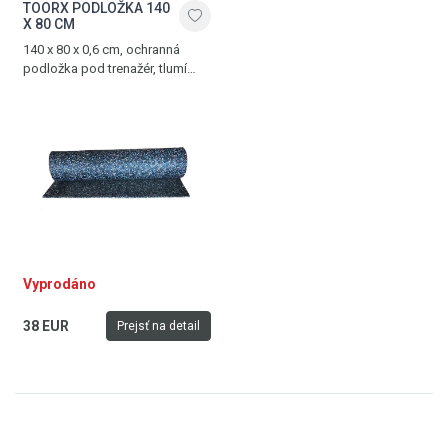
TOORX PODLOŽKA 140
X 80 CM
140 x 80 x 0,6 cm, ochranná
podložka pod trenažér, tlumí
hluk a vibrace, vyrobena z PVC
Vyprodáno
38 EUR
Prejsť na detail