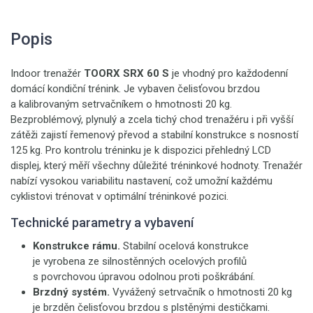
Popis
Indoor trenažér
TOORX SRX 60 S
je vhodný pro každodenní
domácí kondiční trénink. Je vybaven čelisťovou brzdou
a kalibrovaným setrvačníkem o hmotnosti 20 kg.
Bezproblémový, plynulý a zcela tichý chod trenažéru i při vyšší
zátěži zajistí řemenový převod a stabilní konstrukce s nosností
125 kg. Pro kontrolu tréninku je k dispozici přehledný LCD
displej, který měří všechny důležité tréninkové hodnoty. Trenažér
nabízí vysokou variabilitu nastavení, což umožní každému
cyklistovi trénovat v optimální tréninkové pozici.
Technické parametry a vybavení
Konstrukce rámu.
Stabilní ocelová konstrukce
je vyrobena ze silnostěnných ocelových profilů
s povrchovou úpravou odolnou proti poškrábání.
Brzdný systém.
Vyvážený setrvačník o hmotnosti 20 kg
je brzděn čelisťovou brzdou s plstěnými destičkami.