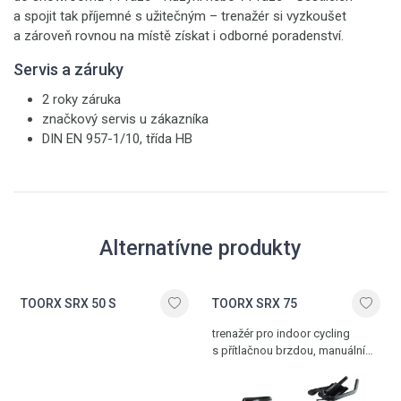
a spojit tak příjemné s užitečným – trenažér si vyzkoušet
a zároveň rovnou na místě získat i odborné poradenství.
Servis a záruky
2 roky záruka
značkový servis u zákazníka
DIN EN 957-1/10, třída HB
Alternatívne produkty
TOORX SRX 50 S
TOORX SRX 75
trenažér pro indoor cycling
s přítlačnou brzdou, manuální
nastavení zátěže, bezpečnostní
rychlobrzda, dva držáky