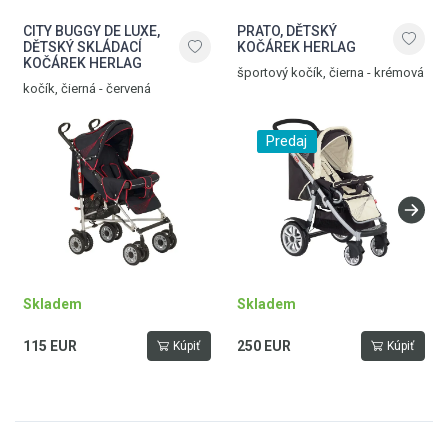
CITY BUGGY DE LUXE,
PRATO, DĚTSKÝ
DĚTSKÝ SKLÁDACÍ
KOČÁREK HERLAG
KOČÁREK HERLAG
športový kočík, čierna - krémová
kočík, čierná - červená
Predaj
Skladem
Skladem
115 EUR
250 EUR
Kúpiť
Kúpiť