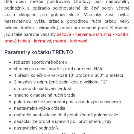
Děti ocení měkce polstrovaný 5bodový pás, nastavitelný
podnožník a opěradlo polohovatelné do čtyř poloh, včetně
zcela sklopené pro pohodlí vleže. Maminky zase uvítají
nastavitelnou výšku držadla, pohodlnou ruční brzdu, velký
nákupní košík a snímatelný potah pro snadné praní. K dostání
jsou také barevné varianty
béžová - červená
,
ostružina - kostka
,
tmavě hnědá - krémová
,
modrá - krémová
.
Parametry kočárku TRENTO
robustní sportovní kočárek
vhodný pro denní použití již od narození dítěte
1 přední kolečko o velikosti 10" otočné o 360°, s aretací
2 nezávisle odpružená zadní kola o velikosti 12"
s možností nastavení tvrdosti
snadno ovladatelná ruční brzda
polstrovaný bezpečnostní pás s 5bodovým uchycením
nastavitelná výška držadla
opěradlo nastavitelné do 4 poloh včetně polohy vleže
sedačku lze otočit a upevnit po i proti směru jízdy
nastavitelný podnožník