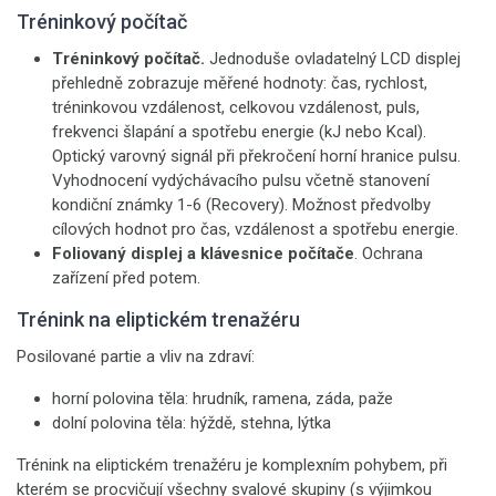
Tréninkový počítač
Tréninkový počítač.
Jednoduše ovladatelný LCD displej
přehledně zobrazuje měřené hodnoty: čas, rychlost,
tréninkovou vzdálenost, celkovou vzdálenost, puls,
frekvenci šlapání a spotřebu energie (kJ nebo Kcal).
Optický varovný signál při překročení horní hranice pulsu.
Vyhodnocení vydýchávacího pulsu včetně stanovení
kondiční známky 1-6 (Recovery). Možnost předvolby
cílových hodnot pro čas, vzdálenost a spotřebu energie.
Foliovaný displej a klávesnice počítače
. Ochrana
zařízení před potem.
Trénink na eliptickém trenažéru
Posilované partie a vliv na zdraví:
horní polovina těla: hrudník, ramena, záda, paže
dolní polovina těla: hýždě, stehna, lýtka
Trénink na eliptickém trenažéru je komplexním pohybem, při
kterém se procvičují všechny svalové skupiny (s výjimkou