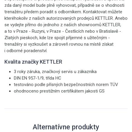
zda daný model bude plně vyhovovat, případně se o vhodnosti
trenažéru předem poradit s odborníkem. Kontaktovat můžete
kteréhokoliv z našich autorizovaných prodejců KETTLER. Anebo
se vydejte přímo do jednoho z našich showroomů KETTLER,
a to v Praze - Ruzyni, v Praze - Čestlicích nebo v Bratislavě -
Zlatých pieskoch, kde lze spojit příjemné s užitečným -
trenažéry si vyzkoušet a zároveň rovnou na místě získat
i odborné poradenství.
Kvalita značky KETTLER
3 roky záruka, značkový servis u zákazníka
DIN EN 957-1/9, třída HC
testováno podle přísných bezpečnostních norem TÜV
ohodnoceno prestižním certifikátem jakosti GS
Alternatívne produkty