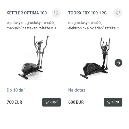
KETTLER OPTIMA 100
TOORX ERX 100 HRC
eliptický magnetický trenažér,
magnetický trenažér,
manuální nastavení zátěže v 8
elektronické ovládání zátěže, 23
stupních, držák tabletu, délka
programů, 16 stupňů zátěže,
kroku 32 cm, šířka nášlapů 23
délka kroku 38 cm, 14 kg
cm, dlaňové senzory, snadno
setrvačník, nosnost 130 kg
ovladatelný LCD displej, 12 kg
setrvačník, hmotnost 52 kg,
nosnost 110 kg
Do 10 dní
Na dotaz
700 EUR
600 EUR
Kúpiť
Kúpiť