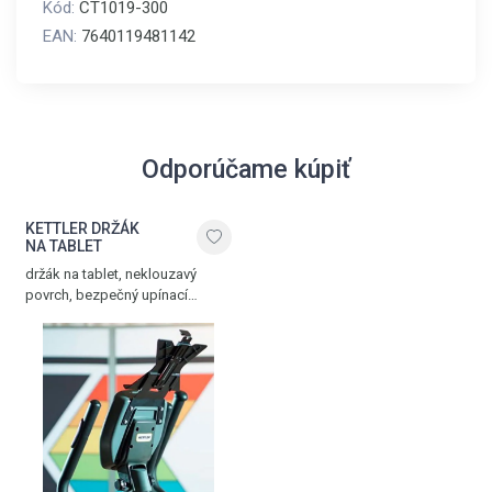
Kód:
CT1019-300
EAN:
7640119481142
Odporúčame kúpiť
KETTLER DRŽÁK
NA TABLET
držák na tablet, neklouzavý
povrch, bezpečný upínací
mechanismus, černá