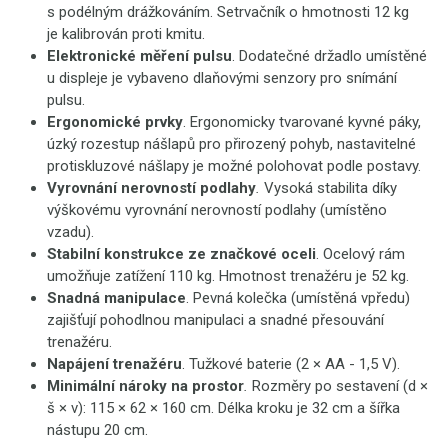
s podélným drážkováním. Setrvačník o hmotnosti 12 kg
je kalibrován proti kmitu.
Elektronické měření pulsu
. Dodatečné držadlo umístěné
u displeje je vybaveno dlaňovými senzory pro snímání
pulsu.
Ergonomické prvky
. Ergonomicky tvarované kyvné páky,
úzký rozestup nášlapů pro přirozený pohyb, nastavitelné
protiskluzové nášlapy je možné polohovat podle postavy.
Vyrovnání nerovností podlahy
.
Vysoká stabilita díky
výškovému vyrovnání nerovností podlahy (umístěno
vzadu).
Stabilní konstrukce ze značkové oceli
. Ocelový rám
umožňuje zatížení 110 kg. Hmotnost trenažéru je 52 kg.
Snadná manipulace
. Pevná kolečka (umístěná vpředu)
zajišťují pohodlnou manipulaci a snadné přesouvání
trenažéru.
Napájení trenažéru
. Tužkové baterie (2 × AA - 1,5 V).
Minimální nároky na prostor
.
Rozměry po sestavení (d ×
š × v): 115 × 62 × 160 cm. Délka kroku je 32 cm a šířka
nástupu 20 cm.