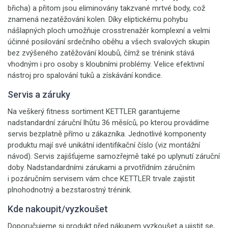
břicha) a přitom jsou eliminovány takzvané mrtvé body, což
znamená nezatěžování kolen. Díky eliptickému pohybu
nášlapných ploch umožňuje crosstrenažér komplexní a velmi
účinné posilování srdečního oběhu a všech svalových skupin
bez zvýšeného zatěžování kloubů, čímž se trénink stává
vhodným i pro osoby s kloubními problémy. Velice efektivní
nástroj pro spalování tuků a získávání kondice.
Servis a záruky
Na veškerý fitness sortiment KETTLER garantujeme
nadstandardní záruční lhůtu 36 měsíců, po kterou provádíme
servis bezplatně přímo u zákazníka. Jednotlivé komponenty
produktu mají své unikátní identifikační číslo (viz montážní
návod). Servis zajišťujeme samozřejmě také po uplynutí záruční
doby. Nadstandardními zárukami a prvotřídním záručním
i pozáručním servisem vám chce KETTLER trvale zajistit
plnohodnotný a bezstarostný trénink.
Kde nakoupit/vyzkoušet
Doporučujeme si produkt před nákupem vyzkoušet a ujistit se,