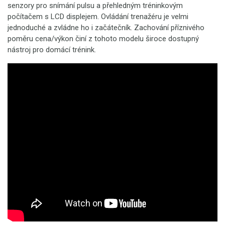
senzory pro snímání pulsu a přehledným tréninkovým
počítačem s LCD displejem. Ovládání trenažéru je velmi
jednoduché a zvládne ho i začátečník. Zachování příznivého
poměru cena/výkon činí z tohoto modelu široce dostupný
nástroj pro domácí trénink.