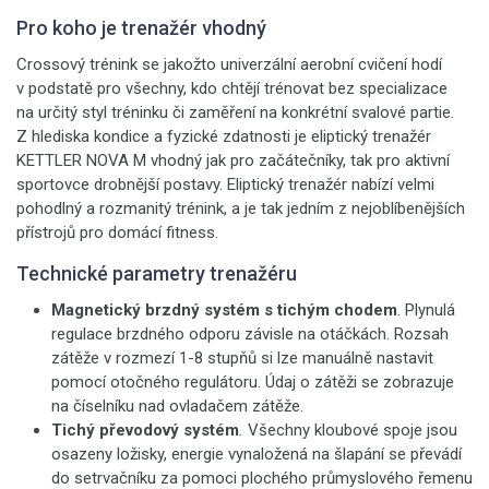
Pro koho je trenažér vhodný
Crossový trénink se jakožto univerzální aerobní cvičení hodí
v podstatě pro všechny, kdo chtějí trénovat bez specializace
na určitý styl tréninku či zaměření na konkrétní svalové partie.
Z hlediska kondice a fyzické zdatnosti je eliptický trenažér
KETTLER NOVA M vhodný jak pro začátečníky, tak pro aktivní
sportovce drobnější postavy. Eliptický trenažér nabízí velmi
pohodlný a rozmanitý trénink, a je tak jedním z nejoblíbenějších
přístrojů pro domácí fitness.
Technické parametry trenažéru
Magnetický brzdný systém s tichým chodem
. Plynulá
regulace brzdného odporu závisle na otáčkách. Rozsah
zátěže v rozmezí 1-8 stupňů si lze manuálně nastavit
pomocí otočného regulátoru. Údaj o zátěži se zobrazuje
na číselníku nad ovladačem zátěže.
Tichý převodový systém
.
Všechny kloubové spoje jsou
osazeny ložisky, energie vynaložená na šlapání se převádí
do setrvačníku za pomoci plochého průmyslového řemenu