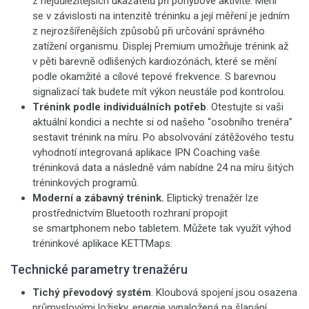
z nejdůležitějších ukazatelů při pohybové aktivitě. Mění
se v závislosti na intenzitě tréninku a její měření je jedním
z nejrozšířenějších způsobů při určování správného
zatížení organismu. Displej Premium umožňuje trénink až
v pěti barevně odlišených kardiozónách, které se mění
podle okamžité a cílové tepové frekvence. S barevnou
signalizací tak budete mít výkon neustále pod kontrolou.
Trénink podle individuálních potřeb
. Otestujte si vaši
aktuální kondici a nechte si od našeho “osobního trenéra”
sestavit trénink na míru. Po absolvování zátěžového testu
vyhodnotí integrovaná aplikace IPN Coaching vaše
tréninková data a následně vám nabídne 24 na míru šitých
tréninkových programů.
Moderní a zábavný trénink.
Eliptický trenažér
lze
prostřednictvím Bluetooth rozhraní propojit
se smartphonem nebo tabletem. Můžete tak využít výhod
tréninkové aplikace KETTMaps.
Technické parametry trenažéru
Tichý převodový systém
. Kloubová spojení jsou osazena
průmyslovými ložisky, energie vynaložená na šlapání