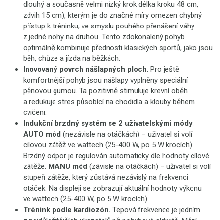
dlouhý a současně velmi nízký krok délka kroku 48 cm,
zdvih 15 cm), kterým je do značné míry omezen chybný
přístup k tréninku, ve smyslu pouhého přenášení váhy
z jedné nohy na druhou. Tento zdokonalený pohyb
optimálně kombinuje přednosti klasických sportů, jako jsou
běh, chůze a jízda na běžkách.
Inovovaný povrch nášlapných ploch
.
Pro ještě
komfortnější pohyb jsou nášlapy vyplněny speciální
pěnovou gumou. Ta pozitivně stimuluje krevní oběh
a redukuje stres působící na chodidla a klouby během
cvičení.
Indukční brzdný systém se 2 uživatelskými módy
.
AUTO mód
(nezávisle na otáčkách)
– uživatel si volí
cílovou zátěž ve wattech (25-400 W, po 5 W krocích).
Brzdný odpor je regulován automaticky dle hodnoty cílové
zátěže.
MANU mód
(závisle na otáčkách) – uživatel si volí
stupeň zátěže, který zůstává nezávislý na frekvenci
otáček. Na displeji se zobrazují aktuální hodnoty výkonu
ve wattech (25-400 W, po 5 W krocích).
Trénink podle kardiozón.
Tepová frekvence je jedním