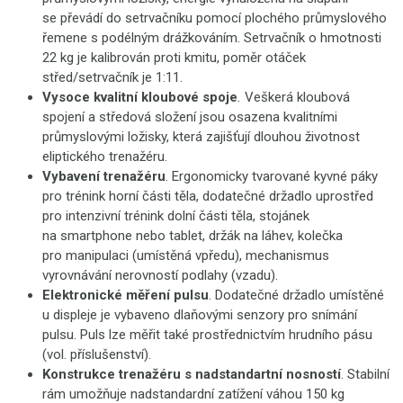
se převádí do setrvačníku pomocí plochého průmyslového
řemene s podélným drážkováním. Setrvačník o hmotnosti
22 kg je kalibrován proti kmitu, poměr otáček
střed/setrvačník je 1:11.
Vysoce kvalitní kloubové spoje
.
Veškerá kloubová
spojení a středová složení jsou osazena kvalitními
průmyslovými ložisky, která zajišťují dlouhou životnost
eliptického trenažéru.
Vybavení trenažéru
. Ergonomicky tvarované kyvné páky
pro trénink horní části těla, dodatečné držadlo uprostřed
pro intenzivní trénink dolní části těla, stojánek
na smartphone nebo tablet, držák na láhev, kolečka
pro manipulaci (umístěná vpředu), mechanismus
vyrovnávání nerovností podlahy (vzadu).
Elektronické měření pulsu
. Dodatečné držadlo umístěné
u displeje je vybaveno dlaňovými senzory pro snímání
pulsu. Puls lze měřit také prostřednictvím hrudního pásu
(vol. příslušenství).
Konstrukce trenažéru s nadstandartní nosností
. Stabilní
rám umožňuje nadstandardní zatížení váhou 150 kg