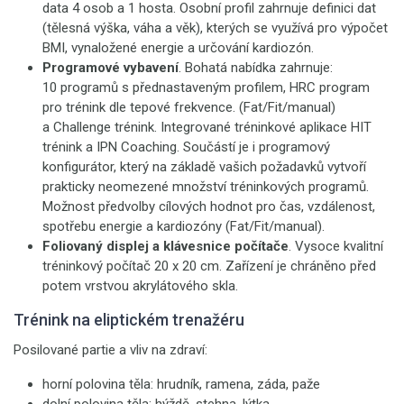
data 4 osob a 1 hosta. Osobní profil zahrnuje definici dat
(tělesná výška, váha a věk), kterých se využívá pro výpočet
BMI, vynaložené energie a určování kardiozón.
Programové vybavení
. Bohatá nabídka zahrnuje:
10 programů s přednastaveným profilem, HRC program
pro trénink dle tepové frekvence. (Fat/Fit/manual)
a Challenge trénink. Integrované tréninkové aplikace HIT
trénink a IPN Coaching. Součástí je i programový
konfigurátor, který na základě vašich požadavků vytvoří
prakticky neomezené množství tréninkových programů.
Možnost předvolby cílových hodnot pro čas, vzdálenost,
spotřebu energie a kardiozóny (Fat/Fit/manual).
Foliovaný displej a klávesnice počítače
. Vysoce kvalitní
tréninkový počítač 20 x 20 cm. Zařízení je chráněno před
potem vrstvou akrylátového skla.
Trénink na eliptickém trenažéru
Posilované partie a vliv na zdraví:
horní polovina těla: hrudník, ramena, záda, paže