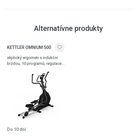
Alternatívne produkty
KETTLER OMNIUM 500
eliptický ergometr s indukční
brzdou, 10 programů, regulace
výkonu 25-400W, Bluetooth
rozhraní, délka kroku 50 cm,
velice úzká vnitřní rozteč
nášlapu 7 cm, paměť pro 4
osoby, stabilní a pevný rám,
komunikace s aplikací
KETTMAPS, velký a velmi dobře
čitelný LCD displej, 18 kg
setrvačník, hmotnost 75 kg,
nosnost 130 kg
Do 10 dní