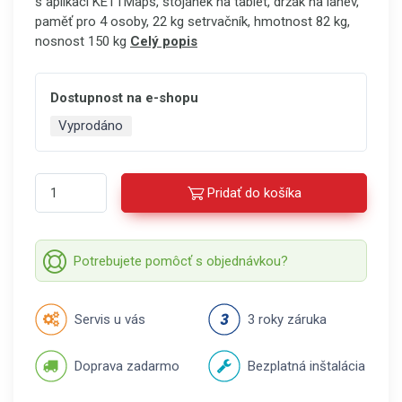
s aplikací KETTMaps, stojánek na tablet, držák na láhev,
paměť pro 4 osoby, 22 kg setrvačník, hmotnost 82 kg,
nosnost 150 kg
Celý popis
Dostupnost na e-shopu
Vyprodáno
Pridať do košíka
Potrebujete pomôcť s objednávkou?
Servis u vás
3 roky záruka
Doprava zadarmo
Bezplatná inštalácia