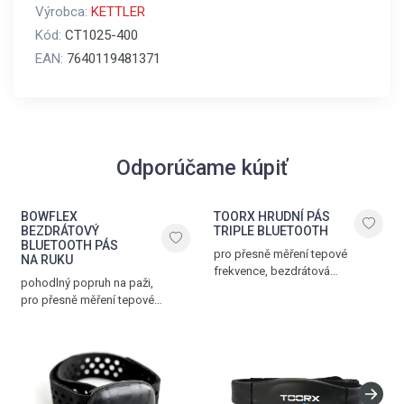
Výrobca:
KETTLER
Kód:
CT1025-400
EAN:
7640119481371
Odporúčame kúpiť
BOWFLEX
TOORX HRUDNÍ PÁS
BEZDRÁTOVÝ
TRIPLE BLUETOOTH
BLUETOOTH PÁS
pro přesně měření tepové
NA RUKU
frekvence, bezdrátová
pohodlný popruh na paži,
komunikace přes Bluetooth®
pro přesně měření tepové
SMART, 5.3 kHz a ANT+
frekvence, bezdrátová
technologii, nastavitelný popruh,
komunikace přes Bluetooth® LE
dosah až 10 m
(BLE), voděodolný design,
hmotnost 55 g