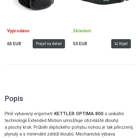
Vyprodáno
Skladem
65 EUR
50 EUR
Prejsť na detail
Kúpiť
Popis
Plně vybavený ergometr
KETTLER OPTIMA 800
s unikátní
technologií Extended Motion umožňuje obzvláště dlouhý
a plochý krok. Průběh eliptického pohybu nohou je tak přirozený,
plynulý a s minimální zátěží kloubů. Mechanická výbava