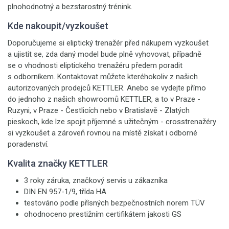
plnohodnotný a bezstarostný trénink.
Kde nakoupit/vyzkoušet
Doporučujeme si eliptický trenažér před nákupem vyzkoušet
a ujistit se, zda daný model bude plně vyhovovat, případně
se o vhodnosti eliptického trenažéru předem poradit
s odborníkem. Kontaktovat můžete kteréhokoliv z našich
autorizovaných prodejců KETTLER. Anebo se vydejte přímo
do jednoho z našich showroomů KETTLER, a to v Praze -
Ruzyni, v Praze - Čestlicích nebo v Bratislavě - Zlatých
pieskoch, kde lze spojit příjemné s užitečným - crosstrenažéry
si vyzkoušet a zároveň rovnou na místě získat i odborné
poradenství.
Kvalita značky KETTLER
3 roky záruka, značkový servis u zákazníka
DIN EN 957-1/9, třída HA
testováno podle přísných bezpečnostních norem TÜV
ohodnoceno prestižním certifikátem jakosti GS