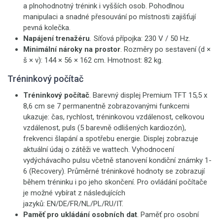
a plnohodnotný trénink i vyšších osob. Pohodlnou
manipulaci a snadné přesouvání po místnosti zajišťují
pevná kolečka.
Napájení trenažéru
.
Síťová přípojka: 230 V / 50 Hz.
Minimální nároky na prostor
. Rozměry po sestavení (d ×
š × v): 144 × 56 × 162 cm. Hmotnost: 82 kg.
Tréninkový počítač
Tréninkový počítač
. Barevný displej Premium TFT 15,5 x
8,6 cm se 7 permanentně zobrazovanými funkcemi
ukazuje: čas, rychlost, tréninkovou vzdálenost, celkovou
vzdálenost, puls (5 barevně odlišených kardiozón),
frekvenci šlapání a spotřebu energie. Displej zobrazuje
aktuální údaj o zátěži ve wattech. Vyhodnocení
vydýchávacího pulsu včetně stanovení kondiční známky 1-
6 (Recovery). Průměrné tréninkové hodnoty se zobrazují
během tréninku i po jeho skončení. Pro ovládání počítače
je možné vybírat z následujících
jazyků: EN/DE/FR/NL/PL/RU/IT.
Paměť pro ukládání osobních dat
. Paměť pro osobní