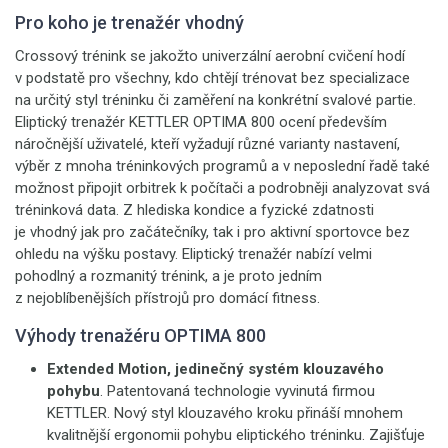
Pro koho je trenažér vhodný
Crossový trénink se jakožto univerzální aerobní cvičení hodí
v podstatě pro všechny, kdo chtějí trénovat bez specializace
na určitý styl tréninku či zaměření na konkrétní svalové partie.
Eliptický trenažér KETTLER OPTIMA 800 ocení především
náročnější uživatelé, kteří vyžadují různé varianty nastavení,
výběr z mnoha tréninkových programů a v neposlední řadě také
možnost připojit orbitrek k počítači a podrobněji analyzovat svá
tréninková data. Z hlediska kondice a fyzické zdatnosti
je vhodný jak pro začátečníky, tak i pro aktivní sportovce bez
ohledu na výšku postavy. Eliptický trenažér nabízí velmi
pohodlný a rozmanitý trénink, a je proto jedním
z nejoblíbenějších přístrojů pro domácí fitness.
Výhody trenažéru OPTIMA 800
Extended Motion, jedinečný systém klouzavého
pohybu
. Patentovaná technologie vyvinutá firmou
KETTLER. Nový styl klouzavého kroku přináší mnohem
kvalitnější ergonomii pohybu eliptického tréninku. Zajišťuje