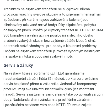
dolní polovina těla: hýždě, stehna, lýtka
Tréninkem na eliptickém trenažéru se s výjimkou břicha
procvičují všechny svalové skupiny, a to příjemným nenásilným
způsobem, při kterém nejsou zatěžována kolena (jsou
eliminovány takzvané mrtvé body). Díky eliptickému pohybu
nášlapných ploch umožňuje eliptický trenažér KETTLER OPTIMA
800 komplexní a velmi účinné posilování srdečního oběhu
a všech svalových skupin bez zvýšené zátěže kloubů, čímž
se trénink stává vhodným i pro osoby s kloubními problémy.
Cvičení na eliptickém trenažéru je rovněž výborným nástrojem
na spalování tuků a budování svalové hmoty.
Servis a záruky
Na veškerý fitness sortiment KETTLER garantujeme
nadstandardní záruční lhůtu 36 měsíců, po kterou provádíme
servis bezplatně přímo u zákazníka. Jednotlivé komponenty
produktu mají své unikátní identifikační číslo (viz montážní
návod). Servis zajišťujeme samozřejmě také po uplynutí záruční
doby. Nadstandardními zárukami a prvotřídním záručním
i pozáručním servisem vám chce KETTLER trvale zajistit