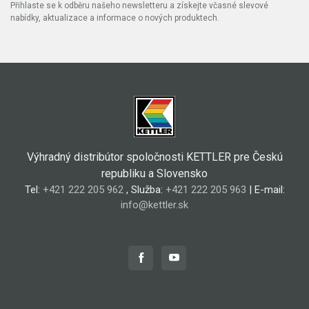
Přihlaste se k odběru našeho newsletteru a získejte včasné slevové
nabídky, aktualizace a informace o nových produktech.
Výhradný distribútor spoločnosti KETTLER pre Českú
republiku a Slovensko
Tel:
+421 222 205 962
, Služba:
+421 222 205 963
| E-mail:
info@kettler.sk