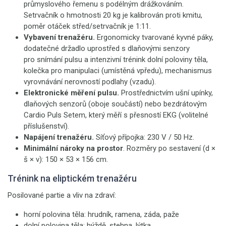
průmyslového řemenu s podélným drážkováním.
Setrvačník o hmotnosti 20 kg je kalibrován proti kmitu,
poměr otáček střed/setrvačník je 1:11.
Vybavení trenažéru.
Ergonomicky tvarované kyvné páky,
dodatečné držadlo uprostřed s dlaňovými senzory
pro snímání pulsu a intenzivní trénink dolní poloviny těla,
kolečka pro manipulaci (umístěná vpředu), mechanismus
vyrovnávání nerovností podlahy (vzadu).
Elektronické měření pulsu.
Prostřednictvím ušní upínky,
dlaňových senzorů (oboje součástí) nebo bezdrátovým
Cardio Puls Setem, který měří s přesností EKG (volitelné
příslušenství).
Napájení trenažéru.
Síťový přípojka: 230 V / 50 Hz.
Minimální nároky na prostor
. Rozměry po sestavení (d ×
š × v): 150 × 53 × 156 cm.
Trénink na eliptickém trenažéru
Posilované partie a vliv na zdraví:
horní polovina těla: hrudník, ramena, záda, paže
dolní polovina těla: hýždě, stehna, lýtka