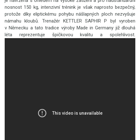
je navržena s ohledem na vysoké zatížení a pro nadstandardní
nosnost 150 kg, intenzivní trénink je však naprosto bezpečný,
protože díky eliptickému pohybu nášlapných ploch nezvyšuje
námahu kloubů. Trenažér KETTLER SAPHIR P byl vyroben
v Německu a tato tradice výroby Made in Germany již dlouhá
léta reprezentuje špičkovou kvalitu a spolehlivost.