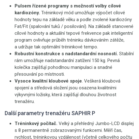
Pulsem řízené programy s možností volby cílové
kardiozóny.
Tréninkový mód umožňuje výpočet cílové
hodnoty tepu na základě věku a podle zvolené kardiozóny
Fat/Fit (spalování tuků / posilování). Na základě stanovené
cílové hodnoty a aktuální tepové frekvence pak inteligentní
program ovlivňuje průběh tréninku dávkováním zátěže,
a udržuje tak optimální tréninkové tempo.
Robustní konstrukce s nadstandardní nosností.
Stabilní
rám umožňuje nadstandardní zatížení 150 kg. Pevná
kolečka zajišťují pohodlnou manipulaci a snadné
přesouvání po místnosti.
Vysoce kvalitní kloubové spoje
. Veškerá kloubová
spojení a středová složení jsou osazena kvalitními
výkyvnými ložisky, která zajišťují dlouhou životnost
trenažéru.
Další parametry trenažéru SAPHIR P
Tréninkový počítač.
Velký a přehledný Jumbo-LCD displej
s 8 permanentně zobrazovanými funkcemi. Měří čas,
rychlost, tréninkovou vzdálenost (včetně celkového počtu