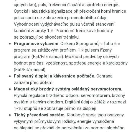
ujetých km), puls, frekvenci šlapání a spotřebu energie.
Optická i akustická signalizace při překročení horní hranice
pulsu spolu se zobrazením procentuálního údaje.
Vyhodnocení vydýchávacího pulsu včetně stanovení
kondiční známky 1-6. Průměrné tréninkové hodnoty
se zobrazují po skončení tréninku.
Programové vybavení
. Celkem 8 programů, z toho 6 ×
program se zátěžovým profilem, 1 × pulsem řízený
program (Fat/Fit/manual). Možnost předvolby cílových
hodnot pro čas, vzdálenost, spotřebu energie a kardiozóny
(Fat/Fit/manual).
Foliovaný displej a klávesnice počítače
. Ochrana
zařízení před potem.
Magnetický brzdný systém ovládaný servomotorem
.
Plynulá regulace brzdného odporu servomotorem, brzdný
systém s tichým chodem. Digitální údaj o zátěži v rozmezí
1-10 stupňů se zobrazuje přímo na displeji.
Tichý převodový systém.
Kloubové spoje jsou osazeny
výkyvnými průmyslovými ložisky, energie vynaložená
na šlapání se převádí do setrvačníku za pomoci plochého