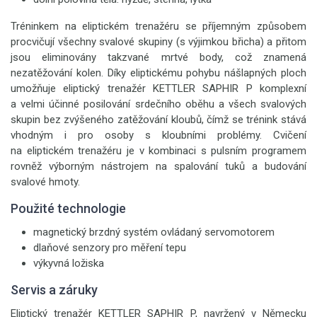
Tréninkem na eliptickém trenažéru se příjemným způsobem
procvičují všechny svalové skupiny (s výjimkou břicha) a přitom
jsou eliminovány takzvané mrtvé body, což znamená
nezatěžování kolen. Díky eliptickému pohybu nášlapných ploch
umožňuje eliptický trenažér KETTLER SAPHIR P komplexní
a velmi účinné posilování srdečního oběhu a všech svalových
skupin bez zvýšeného zatěžování kloubů, čímž se trénink stává
vhodným i pro osoby s kloubními problémy. Cvičení
na eliptickém trenažéru je v kombinaci s pulsním programem
rovněž výborným nástrojem na spalování tuků a budování
svalové hmoty.
Použité technologie
magnetický brzdný systém ovládaný servomotorem
dlaňové senzory pro měření tepu
výkyvná ložiska
Servis a záruky
Eliptický trenažér KETTLER SAPHIR P, navržený v Německu