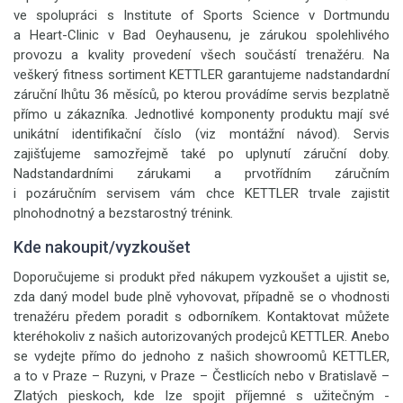
ve spolupráci s Institute of Sports Science v Dortmundu
a Heart-Clinic v Bad Oeyhausenu, je zárukou spolehlivého
provozu a kvality provedení všech součástí trenažéru. Na
veškerý fitness sortiment KETTLER garantujeme nadstandardní
záruční lhůtu 36 měsíců, po kterou provádíme servis bezplatně
přímo u zákazníka. Jednotlivé komponenty produktu mají své
unikátní identifikační číslo (viz montážní návod). Servis
zajišťujeme samozřejmě také po uplynutí záruční doby.
Nadstandardními zárukami a prvotřídním záručním
i pozáručním servisem vám chce KETTLER trvale zajistit
plnohodnotný a bezstarostný trénink.
Kde nakoupit/vyzkoušet
Doporučujeme si produkt před nákupem vyzkoušet a ujistit se,
zda daný model bude plně vyhovovat, případně se o vhodnosti
trenažéru předem poradit s odborníkem. Kontaktovat můžete
kteréhokoliv z našich autorizovaných prodejců KETTLER. Anebo
se vydejte přímo do jednoho z našich showroomů KETTLER,
a to v Praze – Ruzyni, v Praze – Čestlicích nebo v Bratislavě –
Zlatých pieskoch, kde lze spojit příjemné s užitečným -