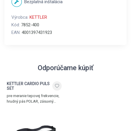
Bezplatná inštalácia
Výrobca:
KETTLER
Kód:
7852-400
EAN:
4001397431923
Odporúčame kúpiť
KETTLER CARDIO PULS
SET
pre meranie tepovej frekvencie,
hrudný pás POLAR, zásuvný
prijímač signálu POLAR