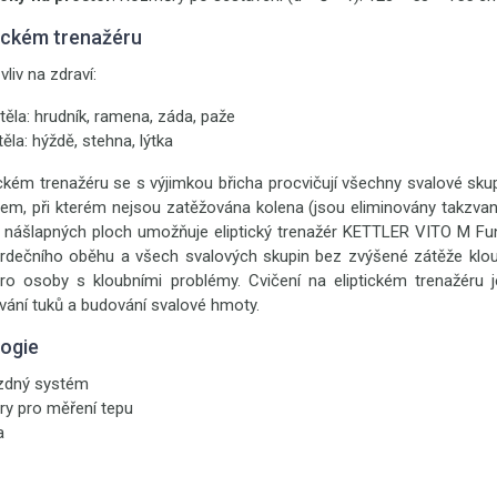
tickém trenažéru
vliv na zdraví:
 těla: hrudník, ramena, záda, paže
těla: hýždě, stehna, lýtka
ckém trenažéru se s výjimkou břicha procvičují všechny svalové sku
m, při kterém nejsou zatěžována kolena (jsou eliminovány takzvan
 nášlapných ploch umožňuje eliptický trenažér KETTLER VITO M Fu
srdečního oběhu a všech svalových skupin bez zvýšené zátěže klou
ro osoby s kloubními problémy. Cvičení na eliptickém trenažéru 
vání tuků a budování svalové hmoty.
logie
zdný systém
ry pro měření tepu
a