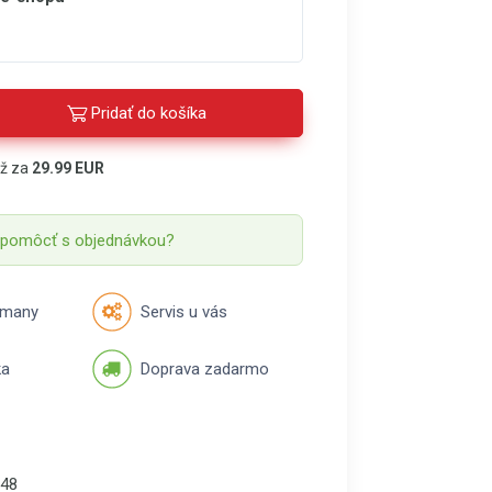
Pridať do košíka
áž za
29.99 EUR
 pomôcť s objednávkou?
rmany
Servis u vás
ka
Doprava zadarmo
48