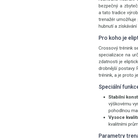
bezpečný a zbyteč
a tato tradice výrob
trenažér umožňuje p
hubnutí a získávání
Pro koho je eli
Crossový trénink se
specializace na urč
zdatnosti je elipti
drobnější postavy. 
trénink, a je proto 
Speciální funk
Stabilní kons
výškovému vyro
pohodlnou man
Vysoce kvalit
kvalitními prům
Parametry tren