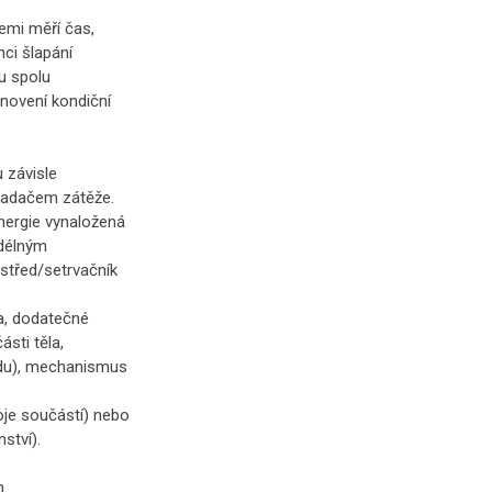
emi měří čas,
nci šlapání
su spolu
novení kondiční
 závisle
vladačem zátěže.
nergie vynaložená
odélným
 střed/setrvačník
la, dodatečné
ásti těla,
ředu), mechanismus
oje součástí) nebo
ství).
m.