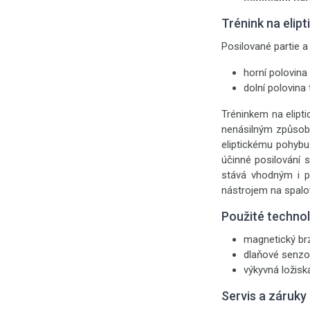
Trénink na elip
Posilované partie a 
horní polovina
dolní polovina 
Tréninkem na elipti
nenásilným způsobe
eliptickému pohybu
účinné posilování 
stává vhodným i p
nástrojem na spalo
Použité techno
magnetický br
dlaňové senzo
výkyvná ložisk
Servis a záruky