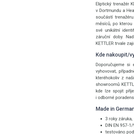
Eliptický trenažér
v Dortmundu a Hear
součástí trenažéru
měsíců, po kterou 
své unikátní ident
záruční doby. Na
KETTLER trvale zaji
Kde nakoupit/v
Doporučujeme si e
vyhovovat, případ
kteréhokoliv z na
showroomů KETTLER,
kde lze spojit př
i odborné poradenst
Made in Germa
3 roky záruka,
DIN EN 957-1/9
testováno pod