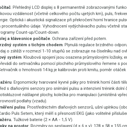
očítač
. Přehledný LCD displej s 8 permanentně zobrazovanými funkc
inkovou vzdálenost (včetně celkového počtu ujetých km), puls, frekve
rgie. Optická i akustická signalizace při překročení horní hranice pul
 procentuálního údaje. Vyhodnocení vydýchávacího pulsu včetně sta
Programy Count-up/Count-down.
plej a klávesnice počítače
. Ochrana zařízení před potem.
rzdný systém s tichým chodem
. Plynulá regulace brzdného odporu
daj o zátěži v rozmezí 1-10 stupňů se zobrazuje na číselníku nad o
ový systém
. Kloubová spojení jsou osazena průmyslovými ložisky, e
 převádí do setrvačníku pomocí plochého průmyslového řemene s p
etrvačník o hmotnosti 14 kg je kalibrován proti kmitu, poměr otáček
nažéru
. Ergonomicky tvarované kyvné páky pro trénink horní části tě
řed s dlaňovými senzory pro snímání pulsu a intenzivní trénink dolní č
rotiskluzové nášlapné plochy, kolečka pro manipulaci (umístěná vp
rovností podlahy (vzadu).
 měření pulsu
. Prostřednictvím dlaňových senzorů, ušní upínkou (ob
rdio Puls Setem, který měří s přesností EKG (jako volitelné příslušen
nažéru
.
Tužkové baterie (2 × AA - 1,5 V).
oky na prostor
. Rozměry po sestavení (d × š × v): 128 × 58 × 155 c