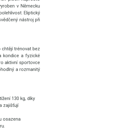
 vyroben v Německu
lehlivost. Eliptický
svědčený nástroj při
 chtějí trénovat bez
ka kondice a fyzické
ro aktivní sportovce
pohodlný a rozmanitý
žení 130 kg, díky
 zajišťují
ou osazena
ru.