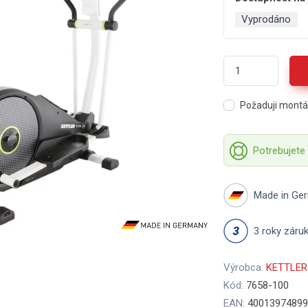
Vyprodáno
Požaduji mont
Potrebujete
Made in Ge
3 roky záru
Výrobca:
KETTLER
Kód:
7658-100
EAN:
40013974899