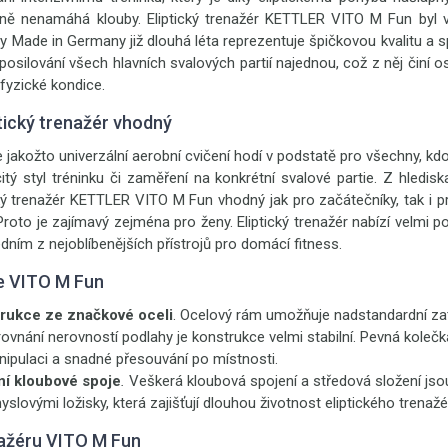
ně nenamáhá klouby. Eliptický trenažér KETTLER VITO M Fun byl
y Made in Germany již dlouhá léta reprezentuje špičkovou kvalitu a spo
osilování všech hlavních svalových partií najednou, což z něj činí o
 fyzické kondice.
ptický trenažér vhodný
 jakožto univerzální aerobní cvičení hodí v podstatě pro všechny, kdo
itý styl tréninku či zaměření na konkrétní svalové partie. Z hledis
cký trenažér KETTLER VITO M Fun vhodný jak pro začátečníky, tak i p
Proto je zajímavý zejména pro ženy. Eliptický trenažér nabízí velmi 
jedním z nejoblíbenějších přístrojů pro domácí fitness.
ce VITO M Fun
trukce ze značkové oceli
. Ocelový rám umožňuje nadstandardní zatí
vnání nerovností podlahy je konstrukce velmi stabilní. Pevná kolečka
ipulaci a snadné přesouvání po místnosti.
ní kloubové spoje
.
Veškerá kloubová spojení a středová složení js
yslovými ložisky, která zajišťují dlouhou životnost eliptického trenažé
ažéru VITO M Fun