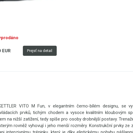
yprodáno
0 EUR
Prejsť na detail
r KETTLER VITO M Fun, v elegantním černo-bílém designu, se v
vládacích prvků, tichým chodem a vysoce kvalitním kloubovým sp
em na nižší zatížení, tedy spíše pro osoby drobnější postavy. Trenažér
kterým rovněž vyhovují i jeho menší rozměry. Konstrukční prvky ze 
ni intenzivnímu tréninku, který je díky eliptickému pohybu nášlap