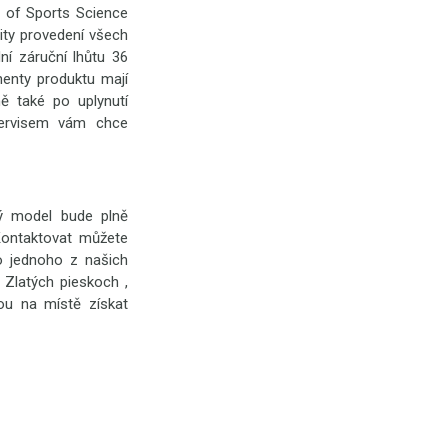
e of Sports Science
ity provedení všech
í záruční lhůtu 36
enty produktu mají
mě také po uplynutí
servisem vám chce
ný model bude plně
Kontaktovat můžete
o jednoho z našich
 Zlatých pieskoch ,
ou na místě získat