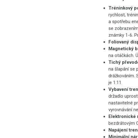
Tréninkový p
rychlost, trén
a spotřebu ene
se zobrazením
známky 1-6. 
Foliovaný dis
Magnetický b
na otáčkách. Ú
Tichý převod
na šlapání se
drážkováním. S
je 1:11.
Vybavení tre
držadlo uprost
nastavitelné p
vyrovnávání ne
Elektronické
bezdrátovým Ca
Napájení tre
Minimální nár