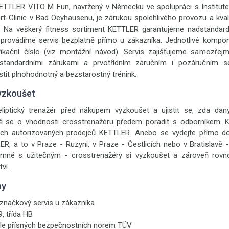
 KETTLER VITO M Fun, navržený v Německu ve spolupráci s Institut
t-Clinic v Bad Oeyhausenu, je zárukou spolehlivého provozu a kval
. Na veškerý fitness sortiment KETTLER garantujeme nadstandardn
provádíme servis bezplatně přímo u zákazníka. Jednotlivé kompon
ifikační číslo (viz montážní návod). Servis zajišťujeme samozřej
dstandardními zárukami a prvotřídním záručním i pozáručním 
stit plnohodnotný a bezstarostný trénink.
yzkoušet
liptický trenažér před nákupem vyzkoušet a ujistit se, zda da
ně se o vhodnosti crosstrenažéru předem poradit s odborníkem. 
šich autorizovaných prodejců KETTLER. Anebo se vydejte přímo d
 a to v Praze - Ruzyni, v Praze - Čestlicích nebo v Bratislavě -
íjemné s užitečným - crosstrenažéry si vyzkoušet a zároveň rovn
ví.
ny
 značkový servis u zákazníka
, třída HB
le přísných bezpečnostních norem TÜV