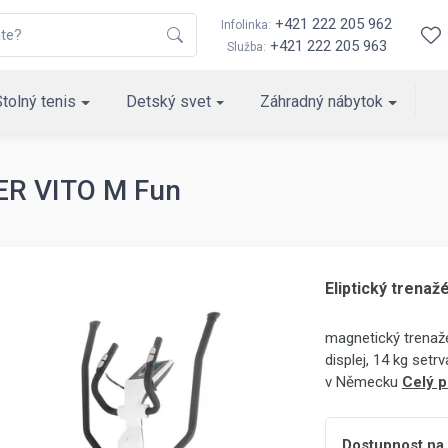
+421 222 205 962
Infolinka:
+421 222 205 963
Služba:
Stolný tenis
Detský svet
Záhradný nábytok
LER VITO M Fun
Eliptický trena
magnetický trenažé
displej, 14 kg setr
v Německu
Celý p
Dostupnost na