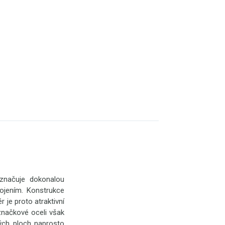
yznačuje dokonalou
ojením. Konstrukce
 je proto atraktivní
značkové oceli však
ných ploch naprosto