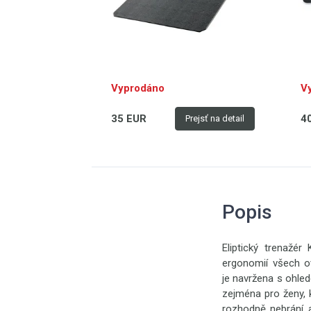
Vyprodáno
V
35 EUR
4
Prejsť na detail
Popis
Eliptický trenažé
ergonomií všech o
je navržena s ohled
zejména pro ženy, 
rozhodně nebrání a