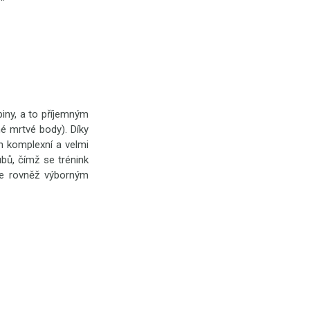
piny, a to příjemným
é mrtvé body). Díky
n komplexní a velmi
bů, čímž se trénink
je rovněž výborným