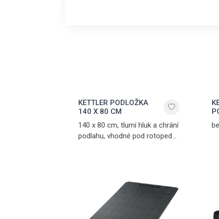
KETTLER PODLOŽKA
K
140 X 80 CM
P
140 x 80 cm, tlumí hluk a chrání
be
podlahu, vhodné pod rotopedy,
ergometry, crosstrenažéry
a další posilovací trenažéry