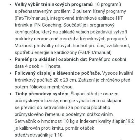
Velký výběr tréninkových programů
. 10 programů
s přednastaveným profilem, 2 pulsem řízený programy
(Fat/Fit/manual), integrované tréninkové aplikace HIT
trénink a IPN Coaching. Součástí je i programový
konfigurátor, který na základě vašich požadavků vytvoří
prakticky neomezené množství tréninkových programů.
Možnost předvolby cílových hodnot pro čas, vzdálenost,
spotřebu energie a kardiozóny (Fat/Fit/manual).
Paměť pro ukládání osobních dat
. Paměť pro osobní
data 4 osob + 1 hosta.
Foliovaný displej a klávesnice počítače
. Vysoce kvalitní
tréninkový počítač 20 x 20 cm. Zařízení je chráněno před
potem fóliovou membránou.
Tichý převodový systém
. Šlapací střed je osazen
průmyslovými ložisky, energie vynaložená na šlapání
se převádí do setrvačníku za pomoci plochého
průmyslového řemenu s podélným drážkováním.
Setrvačník o hmotnosti 10 kg s Indexem kvality šlapání 9.2
je kalibrován proti kmitu, poměr otáček
střed/setrvačník je 1:10.