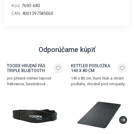
Kód:
7690-680
EAN:
4001397585060
Odporúčame kúpiť
TOORX HRUDNÍ PÁS
KETTLER PODLOŽKA
TRIPLE BLUETOOTH
140 X 80 CM
pro přesně měření tepové
140 x 80 cm, tlumí hluk a chrání
frekvence, bezdrátová
podlahu, vhodné pod rotopedy,
komunikace přes Bluetooth®
ergometry, crosstrenažéry
SMART, 5.3 kHz a ANT+
a další posilovací trenažéry
technologii, nastavitelný popruh,
dosah až 10 m