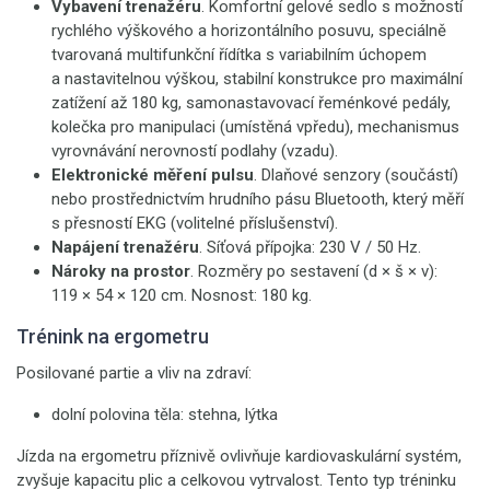
Vybavení trenažéru
. Komfortní gelové sedlo s možností
rychlého výškového a horizontálního posuvu, speciálně
tvarovaná multifunkční řídítka s variabilním úchopem
a nastavitelnou výškou, stabilní konstrukce pro maximální
zatížení až 180 kg, samonastavovací řeménkové pedály,
kolečka pro manipulaci (umístěná vpředu), mechanismus
vyrovnávání nerovností podlahy (vzadu).
Elektronické měření pulsu
. Dlaňové senzory (součástí)
nebo prostřednictvím hrudního pásu Bluetooth, který měří
s přesností EKG (volitelné příslušenství).
Napájení trenažéru
. Síťová přípojka: 230 V / 50 Hz.
Nároky na prostor
. Rozměry po sestavení (d × š × v):
119 × 54 × 120 cm. Nosnost: 180 kg.
Trénink na ergometru
Posilované partie a vliv na zdraví:
dolní polovina těla: stehna, lýtka
Jízda na ergometru příznivě ovlivňuje kardiovaskulární systém,
zvyšuje kapacitu plic a celkovou vytrvalost. Tento typ tréninku