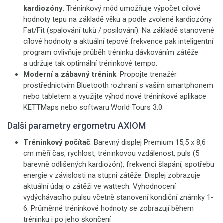
kardiozóny
. Tréninkový mód umožňuje výpočet cílové
hodnoty tepu na základě věku a podle zvolené kardiozóny
Fat/Fit (spalování tuků / posilování). Na základě stanovené
cílové hodnoty a aktuální tepové frekvence pak inteligentní
program ovlivňuje průběh tréninku dávkováním zátěže
a udržuje tak optimální tréninkové tempo.
Moderní a zábavný trénink
. Propojte trenažér
prostřednictvím Bluetooth rozhraní s vaším smartphonem
nebo tabletem a využijte výhod nové tréninkové aplikace
KETTMaps nebo softwaru World Tours 3.0.
Další parametry ergometru AXIOM
Tréninkový počítač
. Barevný displej Premium 15,5 x 8,6
cm měří čas, rychlost, tréninkovou vzdálenost, puls (5
barevně odlišených kardiozón), frekvenci šlapání, spotřebu
energie v závislosti na stupni zátěže. Displej zobrazuje
aktuální údaj o zátěži ve wattech. Vyhodnocení
vydýchávacího pulsu včetně stanovení kondiční známky 1-
6. Průměrné tréninkové hodnoty se zobrazují během
tréninku i po jeho skončení.