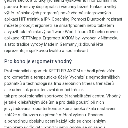
gelové sedlo, a to díky rychlému výškovému i horizontálnímu
posuvu. Barevný displej nabízí všechny běžné funkce a velký
výběr tréninkových programů, nově včetně integrovaných
aplikací HIT trénink a IPN Coaching. Pomocí Bluetooth rozhraní
můžete propojit ergometr se smartphonem nebo tabletem
a využít tak tréninkový software World Tours 3.0 nebo novou
aplikace KETTMaps. Ergometr AXIOM byl vyroben v Německu
a tato tradice výroby Made in Germany již dlouhá léta
reprezentuje špičkovou kvalitu a spolehlivost.
Pro koho je ergometr vhodný
Profesionální ergometr KETTLER AXIOM se hodí především
pro komerční a terapeutické účely. Vychází z nejmodernějších
poznatků a technologií na trhu aerobních fitness trenažérů
a je určen jak pro intenzivní domácí trénink,
tak pro profesionální sportovce či rehabilitační centra. Vhodný
je také k lékařským účelům a pro další použití, při nich
je vyžadována robustní konstrukce a široká škála nastavení
zátěže s důrazem na přesné měření výkonu. Snadnou
a pohodlnou obsluhu ocení každý, kdo se chce lehkým
tréninkem udržovat v kondici nebo osoby se sníženou