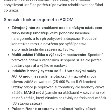
pohyblivostí, kteří se potřebují pozvolna rehabilitovat například
po úrazu.
Speciální funkce ergometru AXIOM
Zdvojený rám ze značkové oceli s nízkým nástupem
.
Nízký nástup umožňuje velmi pohodlné nasedání
na ergometr, a to i při pohybové indispozici. Robustní
konstrukce rámu je navržena pro vyšší postavu
a pro nadstandardní zatížení až 180 kg.
Multifunkční řídítka s výškovým nastavením
. Speciálně
tvarovaná řídítka s variabilním úchopem si lze dle potřeb
postavy upravit a výškově nastavit.
Indukční brzdný systém se 2 uživatelskými módy
.
AUTO mód
(nezávisle na otáčkách)
– uživatel si volí
cílovou zátěž ve wattech (25-600 W, po 5 W krocích).
Brzdný odpor je regulován automaticky dle hodnoty cílové
zátěže.
MANU mód
(závisle na otáčkách) – uživatel si volí
stupeň zátěže, který zůstává nezávislý na frekvenci otáček
(30 stupňů zátěže).
Pulsem řízené programy s možností volby cílové