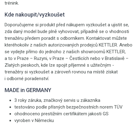
trénink.
Kde nakoupit/vyzkoušet
Doporučujeme si produkt před nákupem vyzkoušet a ujistit se,
zda daný model bude plně vyhovovat, případně se o vhodnosti
trenažéru předem poradit s odborníkem. Kontaktovat můžete
kteréhokoliv z našich autorizovaných prodejců KETTLER. Anebo
se vydejte přímo do jednoho z našich showroomů KETTLER,
a to v Praze – Ruzyni, v Praze – Čestlicích nebo v Bratislavě –
Zlatých pieskoch, kde lze spojit příjemné s užitečným -
trenažéry si vyzkoušet a zároveň rovnou na místě získat
i odborné poradenství.
MADE in GERMANY
3 roky záruka, značkový servis u zákazníka
testováno podle přísných bezpečnostních norem TÜV
ohodnoceno prestižním certifikátem jakosti GS
vyroben v Německu