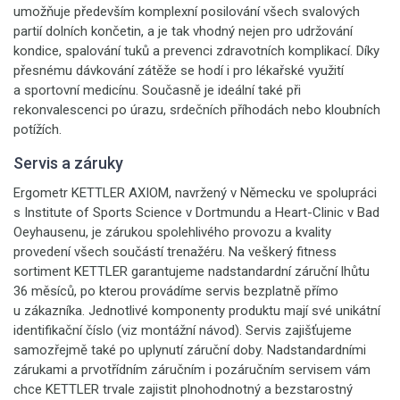
umožňuje především komplexní posilování všech svalových
partií dolních končetin, a je tak vhodný nejen pro udržování
kondice, spalování tuků a prevenci zdravotních komplikací. Díky
přesnému dávkování zátěže se hodí i pro lékařské využití
a sportovní medicínu. Současně je ideální také při
rekonvalescenci po úrazu, srdečních příhodách nebo kloubních
potížích.
Servis a záruky
Ergometr KETTLER AXIOM, navržený v Německu ve spolupráci
s Institute of Sports Science v Dortmundu a Heart-Clinic v Bad
Oeyhausenu, je zárukou spolehlivého provozu a kvality
provedení všech součástí trenažéru. Na veškerý fitness
sortiment KETTLER garantujeme nadstandardní záruční lhůtu
36 měsíců, po kterou provádíme servis bezplatně přímo
u zákazníka. Jednotlivé komponenty produktu mají své unikátní
identifikační číslo (viz montážní návod). Servis zajišťujeme
samozřejmě také po uplynutí záruční doby. Nadstandardními
zárukami a prvotřídním záručním i pozáručním servisem vám
chce KETTLER trvale zajistit plnohodnotný a bezstarostný