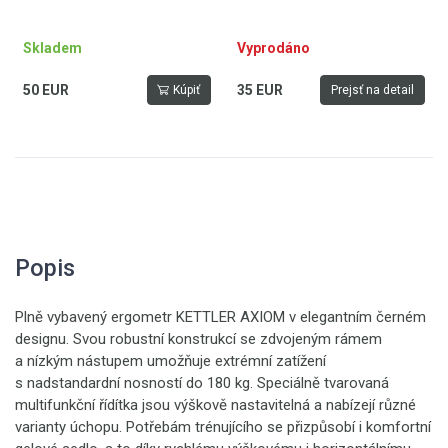
Skladem
Vyprodáno
50 EUR
35 EUR
Kúpiť
Prejsť na detail
Popis
Plně vybavený ergometr KETTLER AXIOM v elegantním černém
designu. Svou robustní konstrukcí se zdvojeným rámem
a nízkým nástupem umožňuje extrémní zatížení
s nadstandardní nosností do 180 kg. Speciálně tvarovaná
multifunkční řídítka jsou výškově nastavitelná a nabízejí různé
varianty úchopu. Potřebám trénujícího se přizpůsobí i komfortní